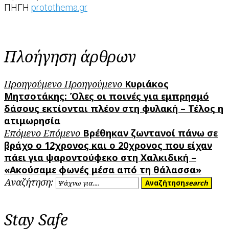
ΠΗΓΗ
protothema.gr
Πλοήγηση άρθρων
Προηγούμενο
Προηγούμενο
Κυριάκος
Μητσοτάκης: Όλες οι ποινές για εμπρησμό
δάσους εκτίονται πλέον στη φυλακή – Τέλος η
ατιμωρησία
Επόμενο
Επόμενο
Βρέθηκαν ζωντανοί πάνω σε
βράχο ο 12χρονος και ο 20χρονος που είχαν
πάει για ψαροντούφεκο στη Χαλκιδική –
«Ακούσαμε φωνές μέσα από τη θάλασσα»
Αναζήτηση:
Αναζήτηση
search
Stay Safe