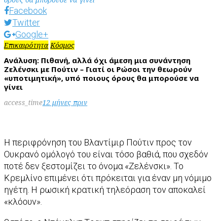
Facebook
Twitter
Google+
Επικαιρότητα
Κόσμος
Ανάλυση: Πιθανή, αλλά όχι άμεση μια συνάντηση
Ζελένσκι με Πούτιν – Γιατί οι Ρώσοι την θεωρούν
«υποτιμητική», υπό ποιους όρους θα μπορούσε να
γίνει
access_time
12 μήνες πριν
Η περιφρόνηση του Βλαντίμιρ Πούτιν προς τον
Ουκρανό ομόλογό του είναι τόσο βαθιά, που σχεδόν
ποτέ δεν ξεστομίζει το όνομα «Ζελένσκι». Το
Κρεμλίνο επιμένει ότι πρόκειται για έναν μη νόμιμο
ηγέτη. Η ρωσική κρατική τηλεόραση τον αποκαλεί
«κλόουν».