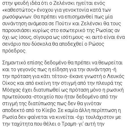
στην ψευδή ιδέα ότι ο Ζελένσκι ηγείται ενός
«καθεστώτος» ένοχου για γενοκτονία κατά των
ρωσόφωνων. Θα πρέπει να επισημανθεί πως μία
συνάντηση ανάμεσα σε Πούτιν και Ζελένσκι θα τους
παρουσιάσει κυρίως στο εσωτερικό της Ρωσίας αν
όχι ως ίσους, σίγουρα ως ισότιμους -κι αυτό είναι ένα
σενάριο που δύσκολα θα αποδεχθεί ο Ρώσος
πρόεδρος.
Σημαντικό επίσης δεδομένο θα πρέπει να θεωρείται
και το γεγονός πως η είδηση για την συνάντηση -ή
την πρόταση για κάτι τέτοιο- έκανε γνωστή ο Λευκός
Οίκος και από εκείνη την στιγμή από την πλευρά της
Μόσχας έχει διατυπωθεί ως πρόταση μόνο η ρωσική
πρωτεύουσα -στοιχείο που ήταν δεδομένο από την
στιγμή της διατύπωσης πως δεν θα γινόταν
αποδεκτό από το Κίεβο. Σε καμία άλλη περίπτωση η
Ρωσία δεν φαίνεται να κινείται -όχι τουλάχιστον με
την ταχύτητα που θέλει ο Τραμπ- γι’ αυτή την