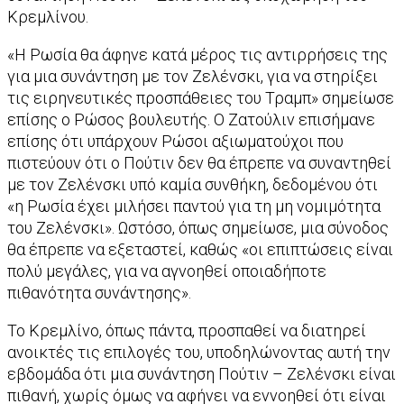
Κρεμλίνου.
«Η Ρωσία θα άφηνε κατά μέρος τις αντιρρήσεις της
για μια συνάντηση με τον Ζελένσκι, για να στηρίξει
τις ειρηνευτικές προσπάθειες του Τραμπ» σημείωσε
επίσης ο Ρώσος βουλευτής. Ο Ζατούλιν επισήμανε
επίσης ότι υπάρχουν Ρώσοι αξιωματούχοι που
πιστεύουν ότι ο Πούτιν δεν θα έπρεπε να συναντηθεί
με τον Ζελένσκι υπό καμία συνθήκη, δεδομένου ότι
«η Ρωσία έχει μιλήσει παντού για τη μη νομιμότητα
του Ζελένσκι». Ωστόσο, όπως σημείωσε, μια σύνοδος
θα έπρεπε να εξεταστεί, καθώς «οι επιπτώσεις είναι
πολύ μεγάλες, για να αγνοηθεί οποιαδήποτε
πιθανότητα συνάντησης».
Το Κρεμλίνο, όπως πάντα, προσπαθεί να διατηρεί
ανοικτές τις επιλογές του, υποδηλώνοντας αυτή την
εβδομάδα ότι μια συνάντηση Πούτιν – Ζελένσκι είναι
πιθανή, χωρίς όμως να αφήνει να εννοηθεί ότι είναι