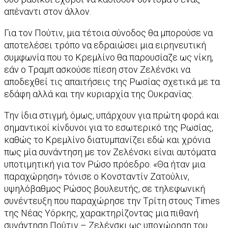
απέναντι στον άλλον.
Για τον Πούτιν, μια τέτοια σύνοδος θα μπορούσε να
αποτελέσει τρόπο να εδραιώσει μια ειρηνευτική
συμφωνία που το Κρεμλίνο θα παρουσίαζε ως νίκη,
εάν ο Τραμπ ασκούσε πίεση στον Ζελένσκι να
αποδεχθεί τις απαιτήσεις της Ρωσίας σχετικά με τα
εδάφη αλλά και την κυριαρχία της Ουκρανίας.
Την ίδια στιγμή, όμως, υπάρχουν για πρώτη φορά και
σημαντικοί κίνδυνοι για το εσωτερικό της Ρωσίας,
καθώς το Κρεμλίνο διατυμπανίζει εδώ και χρόνια
πως μία συνάντηση με τον Ζελένσκι είναι αυτόματα
υποτιμητική για τον Ρώσο πρόεδρο. «Θα ήταν μια
παραχώρηση» τόνισε ο Κονσταντίν Ζατούλιν,
υψηλόβαθμος Ρώσος βουλευτής, σε τηλεφωνική
συνέντευξη που παραχώρησε την Τρίτη στους Times
της Νέας Υόρκης, χαρακτηρίζοντας μια πιθανή
συνάντηση Πούτιν – Ζελένσκι ως υποχώρηση του