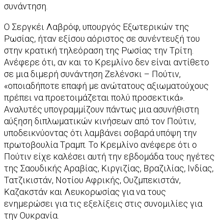
συνάντηση.
Ο Σεργκέι Λαβρόφ, υπουργός Εξωτερικών της
Ρωσίας, ήταν εξίσου αόριστος σε συνέντευξή του
στην κρατική τηλεόραση της Ρωσίας την Τρίτη.
Ανέφερε ότι, αν και το Κρεμλίνο δεν είναι αντίθετο
σε μια διμερή συνάντηση Ζελένσκι – Πούτιν,
«οποιαδήποτε επαφή με ανώτατους αξιωματούχους
πρέπει να προετοιμάζεται πολύ προσεκτικά».
Αναλυτές υπογραμμίζουν πάντως μια ασυνήθιστη
αύξηση διπλωματικών κινήσεων από τον Πούτιν,
υποδεικνύοντας ότι λαμβάνει σοβαρά υπόψη την
πρωτοβουλία Τραμπ. Το Κρεμλίνο ανέφερε ότι ο
Πούτιν είχε καλέσει αυτή την εβδομάδα τους ηγέτες
της Σαουδικής Αραβίας, Κιργιζίας, Βραζιλίας, Ινδίας,
Τατζικιστάν, Νοτίου Αφρικής, Ουζμπεκιστάν,
Καζακστάν και Λευκορωσίας για να τους
ενημερώσει για τις εξελίξεις στις συνομιλίες για
την Ουκρανία.