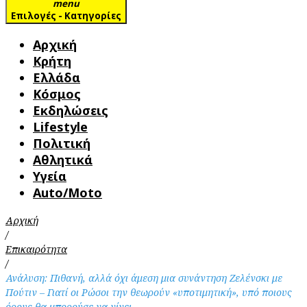
menu
Επιλογές - Κατηγορίες
Αρχική
Κρήτη
Ελλάδα
Κόσμος
Εκδηλώσεις
Lifestyle
Πολιτική
Αθλητικά
Υγεία
Auto/Moto
Αρχική
/
Επικαιρότητα
/
Ανάλυση: Πιθανή, αλλά όχι άμεση μια συνάντηση Ζελένσκι με
Πούτιν – Γιατί οι Ρώσοι την θεωρούν «υποτιμητική», υπό ποιους
όρους θα μπορούσε να γίνει