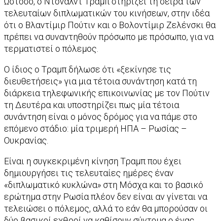
Ωστόσο, ο Ντόναλντ Τραμπ στηρίζει τη σειρά των
τελευταίων διπλωματικών του κινήσεων, στην ιδέα
ότι ο Βλαντίμιρ Πούτιν και ο Βολοντίμιρ Ζελένσκι θα
πρέπει να συναντηθούν πρόσωπο με πρόσωπο, για να
τερματιστεί ο πόλεμος.
Ο ίδιος ο Τραμπ δήλωσε ότι «ξεκίνησε τις
διευθετήσεις» για μια τέτοια συνάντηση κατά τη
διάρκεια τηλεφωνικής επικοινωνίας με τον Πούτιν
τη Δευτέρα και υποστηρίζει πως μία τέτοια
συνάντηση είναι ο μόνος δρόμος για να πάμε στο
επόμενο στάδιο: μία τριμερή ΗΠΑ – Ρωσίας –
Ουκρανίας.
Είναι η συγκεκριμένη κίνηση Τραμπ που έχει
δημιουργήσει τις τελευταίες ημέρες έναν
«διπλωματικό κυκλώνα» στη Μόσχα και το βασικό
ερώτημα στην Ρωσία πλέον δεν είναι αν γίνεται να
τελειώσει ο πόλεμος, αλλά το εάν θα μπορούσαν οι
δύο βασικοί εχθροί να καθίσουν σύντομα ο ένας