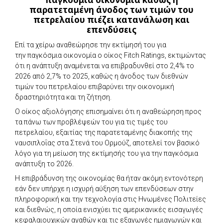
παρατεταμένη άνοδος των τιμών του
πετρελαίου πιέζει κατανάλωση και
επενδύσεις
Επί τα χείρω αναθεώρησε την εκτίμησή του για
την παγκόσμια οικονομία ο οίκος Fitch Ratings, εκτιμώντας
ότι η ανάπτυξη αναμένεται να επιβραδυνθεί στο 2,4% το
2026 από 2,7% το 2025, καθώς η άνοδος των διεθνών
τιμών του πετρελαίου επιβαρύνει την οικονομική
δραστηριότητα και τη ζήτηση.
Ο οίκος αξιολόγησης επισημαίνει ότι η αναθεώρηση προς
τα πάνω των προβλέψεών του για τις τιμές του
πετρελαίου, εξαιτίας της παρατεταμένης διακοπής της
ναυσιπλοΐας στα Στενά του Ορμούζ, αποτελεί τον βασικό
λόγο για τη μείωση της εκτίμησής του για την παγκόσμια
ανάπτυξη το 2026.
Η επιβράδυνση της οικονομίας θα ήταν ακόμη εντονότερη
εάν δεν υπήρχε η ισχυρή αύξηση των επενδύσεων στην
πληροφορική και την τεχνολογία στις Ηνωμένες Πολιτείες
και διεθνώς, η οποία ενισχύει τις αμερικανικές εισαγωγές
κεφαλαιουχικών αγαθών και τις εξαγωγές ημιαγωγών και