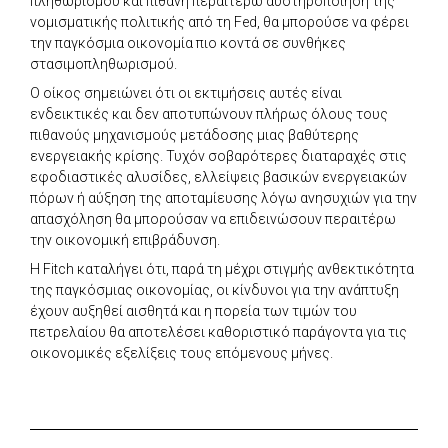
πληθωρισμού και πιθανή περαιτέρω αυστηροποίηση της
νομισματικής πολιτικής από τη Fed, θα μπορούσε να φέρει
την παγκόσμια οικονομία πιο κοντά σε συνθήκες
στασιμοπληθωρισμού.
Ο οίκος σημειώνει ότι οι εκτιμήσεις αυτές είναι
ενδεικτικές και δεν αποτυπώνουν πλήρως όλους τους
πιθανούς μηχανισμούς μετάδοσης μιας βαθύτερης
ενεργειακής κρίσης. Τυχόν σοβαρότερες διαταραχές στις
εφοδιαστικές αλυσίδες, ελλείψεις βασικών ενεργειακών
πόρων ή αύξηση της αποταμίευσης λόγω ανησυχιών για την
απασχόληση θα μπορούσαν να επιδεινώσουν περαιτέρω
την οικονομική επιβράδυνση.
Η Fitch καταλήγει ότι, παρά τη μέχρι στιγμής ανθεκτικότητα
της παγκόσμιας οικονομίας, οι κίνδυνοι για την ανάπτυξη
έχουν αυξηθεί αισθητά και η πορεία των τιμών του
πετρελαίου θα αποτελέσει καθοριστικό παράγοντα για τις
οικονομικές εξελίξεις τους επόμενους μήνες.