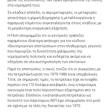
στα νομίσματά τους.
Σε κλαδικό επίπεδο, οι αερομεταφορές, οι μεταφορές
γενικότερα, η χημική βιομηχανία, η μεταλλουργία και η
παραγωγή τσιμέντου συγκαταλέγονται στους κλάδους με
τη μεγαλύτερη ενεργειακή εξάρτηση.
Η Fitch υπογραμμίζει ότι οι κεντρικές τράπεζες
παραμένουν ιδιαίτερα ανήσυχες για τον κίνδυνο
«δευτερογενών επιπτώσεων» στον πληθωρισμό, γεγονός
που περιορίζει τη δυνατότητα χαλάρωσης της
νομισματικής πολιτικής και ενδέχεται ακόμη και να
οδηγήσει σε νέα αυστηροποίηση των επιτοκίων.
Παρά τις επιπτώσεις, ο οίκος τονίζει ότι οι συγκρίσεις με
την πετρελαϊκή κρίση του 1979-1980 είναι υπερβολικές.
Τότε, σε σημερινές τιμές, το πετρέλαιο είχε εκτιναχθεί
περίπου στα 170 δολάρια ανά βαρέλι, ενώ η παγκόσμια
οικονομία ήταν πολύ περισσότερο εξαρτημένη από το
πετρέλαιο. Επιπλέον, η κατανάλωση πετρελαίου ως
ποσοστό του παγκόσμιου ΑΕΠ έχει υποχωρήσει στο μισό
σε σχέση με τα τέλη της δεκαετίας του 1970.