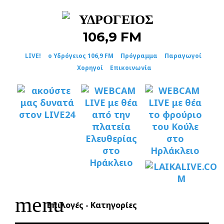
Skip
to
content
LIVE!
ο Υδρόγειος 106,9 FM
Πρόγραμμα
Παραγωγοί
Χορηγοί
Επικοινωνία
menu
Επιλογές - Κατηγορίες