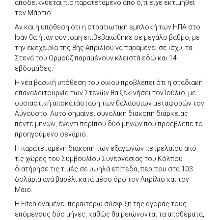
αποδεικνύεται πιο παρατεταμένο από ό,τι είχε εκτιμηθεί
τον Μάρτιο.
Αν και η υπόθεση ότι η στρατιωτική εμπλοκή των ΗΠΑ στο
Ιράν θα ήταν σύντομη επιβεβαιώθηκε σε μεγάλο βαθμό, με
την εκεχειρία της 8ης Απριλίου να παραμένει σε ισχύ, τα
Στενά του Ορμούζ παραμένουν κλειστά εδώ και 14
εβδομάδες.
Η νέα βασική υπόθεση του οίκου προβλέπει ότι η σταδιακή
επαναλειτουργία των Στενών θα ξεκινήσει τον Ιούλιο, με
ουσιαστική αποκατάσταση των θαλάσσιων μεταφορών τον
Αύγουστο. Αυτό σημαίνει συνολική διακοπή διάρκειας
πέντε μηνών, έναντι περίπου δύο μηνών που προέβλεπε το
προηγούμενο σενάριο.
Η παρατεταμένη διακοπή των εξαγωγών πετρελαίου από
τις χώρες του Συμβουλίου Συνεργασίας του Κόλπου
διατήρησε τις τιμές σε υψηλά επίπεδα, περίπου στα 103
δολάρια ανά βαρέλι κατά μέσο όρο τον Απρίλιο και τον
Μάιο.
Η Fitch αναμένει περαιτέρω σύσφιξη της αγοράς τους
επόμενους δύο μήνες, καθώς θα μειώνονται τα αποθέματα,