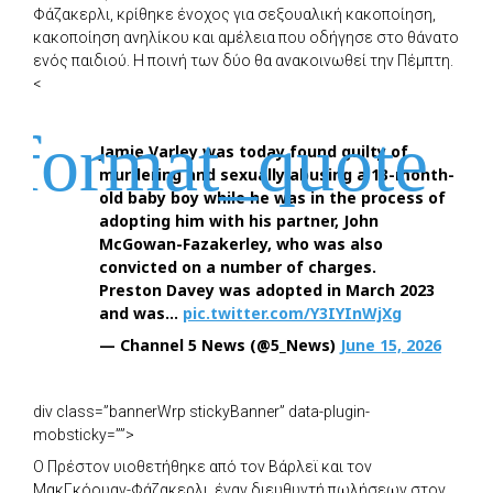
Φάζακερλι, κρίθηκε ένοχος για σεξουαλική κακοποίηση,
κακοποίηση ανηλίκου και αμέλεια που οδήγησε στο θάνατο
ενός παιδιού. Η ποινή των δύο θα ανακοινωθεί την Πέμπτη.
<
Jamie Varley was today found guilty of
murdering and sexually abusing a 13-month-
old baby boy while he was in the process of
adopting him with his partner, John
McGowan-Fazakerley, who was also
convicted on a number of charges.
Preston Davey was adopted in March 2023
and was…
pic.twitter.com/Y3IYInWjXg
— Channel 5 News (@5_News)
June 15, 2026
div class=”bannerWrp stickyBanner” data-plugin-
mobsticky=””>
Ο Πρέστον υιοθετήθηκε από τον Βάρλεϊ και τον
ΜακΓκόουαν-Φάζακερλι, έναν διευθυντή πωλήσεων στον