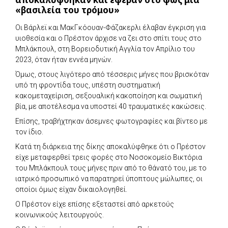
«βασιλεία του τρόμου»
Οι Βάρλεϊ και ΜακΓκόουαν-Φάζακερλι έλαβαν έγκριση για
υιοθεσία και ο Πρέστον άρχισε να ζει στο σπίτι τους στο
Μπλάκπουλ, στη Βορειοδυτική Αγγλία τον Απρίλιο του
2023, όταν ήταν εννέα μηνών.
Όμως, στους λιγότερο από τέσσερις μήνες που βρισκόταν
υπό τη φροντίδα τους, υπέστη συστηματική
κακομεταχείριση, σεξουαλική κακοποίηση και σωματική
βία, με αποτέλεσμα να υποστεί 40 τραυματικές κακώσεις.
Επίσης, τραβήχτηκαν άσεμνες φωτογραφίες και βίντεο με
τον ίδιο.
Κατά τη διάρκεια της δίκης αποκαλύφθηκε ότι ο Πρέστον
είχε μεταφερθεί τρεις φορές στο Νοσοκομείο Βικτόρια
του Μπλάκπουλ τους μήνες πριν από το θάνατό του, με το
ιατρικό προσωπικό να παρατηρεί ύποπτους μώλωπες, οι
οποίοι όμως είχαν δικαιολογηθεί.
Ο Πρέστον είχε επίσης εξεταστεί από αρκετούς
κοινωνικούς λειτουργούς.