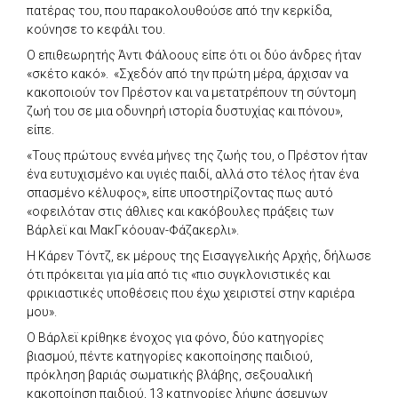
πατέρας του, που παρακολουθούσε από την κερκίδα,
κούνησε το κεφάλι του.
Ο επιθεωρητής Άντι Φάλοους είπε ότι οι δύο άνδρες ήταν
«σκέτο κακό». «Σχεδόν από την πρώτη μέρα, άρχισαν να
κακοποιούν τον Πρέστον και να μετατρέπουν τη σύντομη
ζωή του σε μια οδυνηρή ιστορία δυστυχίας και πόνου»,
είπε.
«Τους πρώτους εννέα μήνες της ζωής του, ο Πρέστον ήταν
ένα ευτυχισμένο και υγιές παιδί, αλλά στο τέλος ήταν ένα
σπασμένο κέλυφος», είπε υποστηρίζοντας πως αυτό
«οφειλόταν στις άθλιες και κακόβουλες πράξεις των
Βάρλεϊ και ΜακΓκόουαν-Φάζακερλι».
Η Κάρεν Τόντζ, εκ μέρους της Εισαγγελικής Αρχής, δήλωσε
ότι πρόκειται για μία από τις «πιο συγκλονιστικές και
φρικιαστικές υποθέσεις που έχω χειριστεί στην καριέρα
μου».
Ο Βάρλεϊ κρίθηκε ένοχος για φόνο, δύο κατηγορίες
βιασμού, πέντε κατηγορίες κακοποίησης παιδιού,
πρόκληση βαριάς σωματικής βλάβης, σεξουαλική
κακοποίηση παιδιού, 13 κατηγορίες λήψης άσεμνων