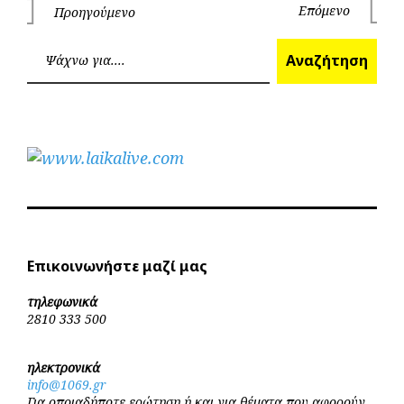
Πλοήγηση
Επόμενο
Προηγούμενο
Επόμεν
Προηγούμενο
άρθρων
Ανα
Αναζήτηση
Επικοινωνήστε μαζί μας
τηλεφωνικά
2810 333 500
ηλεκτρονικά
info@1069.gr
Για οποιαδήποτε ερώτηση ή και για θέματα που αφορούν