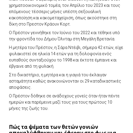
χρηματοοικονομικό τομέα, τον Απρίλιο του 2023 και τους
επόμενους τέσσερις μήνες υπέστη σεξουαλική
κακοποίηση και κακομεταχείριση, όπως ακούστηκε στη
δίκη στο Πρεστον Κράουν Κορτ.
Ο Πρέστον γεννήθηκε τον Ιούνιο του 2022 και τέθηκε υπό
την φροντίδα του Δήμου Όλνταμ στη Μεγάλη Βρετανία.
Η μητέρα του Πρέστον, η Σάρα Ντέιβι, σήμερα 42 ετών, είχε
φυλακιστεί σε ηλικία 14 ετών για τη δολοφονία ενός
ευπαθούς συνταξιούχου το 1998 και έκτοτε έμπαινε και
έβγαινε από τη φυλακή.
Στο δικαστήριο, η μητέρα και η γιαγιά του έκλαιγαν
ασταμάτητα καθώς ανακοινώνονταν οι 29 καταδικαστικές
αποφάσεις.
Ο Πρέστον δόθηκε σε ανάδοχους γονείς όταν ήταν πέντε
ημερών και παρέμεινε μαζί τους για τους πρώτους 10
μήνες της ζωής του.
Πώς τα ψέματα των θετών γονιών
αποκαλύφθηκαν και έφεραν στο φως μια