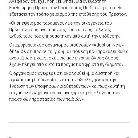
Ανέφεραν ότι έχει ήδη ξεκινήσει μια ανεξάρτητη
Επιθεώρηση Πρακτικών Προστασίας Παιδιών, η οποία θα
εξετάσει τον τρόπο χειρισμού της υπόθεσης του Πρέστον.
«Οι σκέψεις μας παραμένουν με την οικογένεια του
Πρέστον, τους αγαπημένους του και τους πολλούς
ανθρώπους που επηρεάστηκαν από αυτή την υπόθεση».
Ο περιφερειακός οργανισμός υιοθεσιών «Adoption Now»
δήλωσε ότι πρόκειται για «μια υπόθεση που προκαλεί βαθιά
αναστάτωση, και οι σκέψεις μας είναι με όλους όσους
έχουν πληγεί από αυτά τα πραγματικά φρικτά εγκλήματα».
Ο οργανισμός ανέφερε ότι ακολουθεί «μια αυστηρή και
σχολαστική διαδικασία… κατά την αξιολόγηση και την
έγκριση των υποψήφιων υιοθετούντων» και πως «αυτή τη
στιγμή ολοκληρώνεται μια ανεξάρτητη αξιολόγηση των
πρακτικών προστασίας των παιδιών».