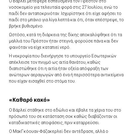
Ο Βάρλεϊ μετέφερε εσπευσμένα τον Πρέστον στο
νοσοκομείο για τελευταία φορά στις 27 Ιουλίου, ενώ το
παιδί δεν ανταποκρινόταν. Ισχυρίστηκε ότι είχε αφήσει το
παιδί στο μπάνιο για λίγα λεπτά και ότι, όταν επέστρεψε, το
βρήκε βυθισμένο.
Ωστόσο, κατά τη διάρκεια της δίκης αποκαλύφθηκε ότι τα
μαλλιά του Πρέστον ήταν στεγνά, φορούσε πάνα και δεν
φαινόταν να είχε καταπιεί νερό.
Η νεκροψία που διενήργησε το υπουργείο Εσωτερικών
απέκλεισε τον πνιγμό ως αιτία θανάτου, καθώς
διαπιστώθηκε ότι η αιτία ήταν οξεία απόφραξη των
ανώτερων αεραγωγών από ένα ή περισσότερα αντικείμενα
που είχαν εισαχθεί στο στόμα του.
«Καθαρό κακό»
Ο Βάρλεϊ στάθηκε στο εδώλιο και έβαλε τα χέρια του στο
πρόσωπό του σε κατάσταση σοκ καθώς διαβάζονταν οι
καταδικαστικές αποφάσεις, πριν καταρρεύσει.
Ο ΜακΓκόουαν-Φάζακερλεϊ δεν αντέδρασε, αλλά ο