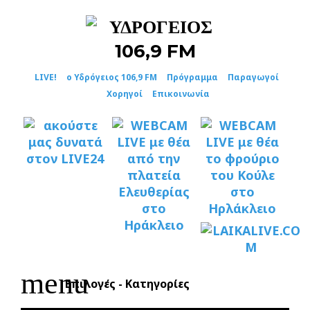
Skip
to
content
LIVE!
ο Υδρόγειος 106,9 FM
Πρόγραμμα
Παραγωγοί
Χορηγοί
Επικοινωνία
menu
Επιλογές - Κατηγορίες