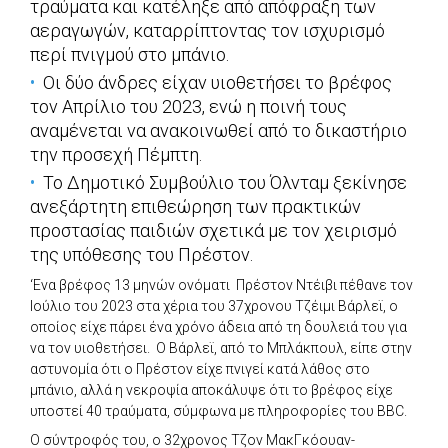
τραύματα και κατέληξε από απόφραξη των
αεραγωγών, καταρρίπτοντας τον ισχυρισμό
περί πνιγμού στο μπάνιο.
Οι δύο άνδρες είχαν υιοθετήσει το βρέφος
τον Απρίλιο του 2023, ενώ η ποινή τους
αναμένεται να ανακοινωθεί από το δικαστήριο
την προσεχή Πέμπτη.
Το Δημοτικό Συμβούλιο του Όλνταμ ξεκίνησε
ανεξάρτητη επιθεώρηση των πρακτικών
προστασίας παιδιών σχετικά με τον χειρισμό
της υπόθεσης του Πρέστον.
‘Ενα βρέφος 13 μηνών ονόματι Πρέστον Ντέιβι πέθανε τον
Ιούλιο του 2023 στα χέρια του 37χρονου Τζέιμι Βάρλεϊ, ο
οποίος είχε πάρει ένα χρόνο άδεια από τη δουλειά του για
να τον υιοθετήσει. Ο Βάρλεϊ, από το Μπλάκπουλ, είπε στην
αστυνομία ότι ο Πρέστον είχε πνιγεί κατά λάθος στο
μπάνιο, αλλά η νεκροψία αποκάλυψε ότι το βρέφος είχε
υποστεί 40 τραύματα, σύμφωνα με πληροφορίες του BBC.
Ο σύντροφός του, ο 32χρονος Τζον ΜακΓκόουαν-