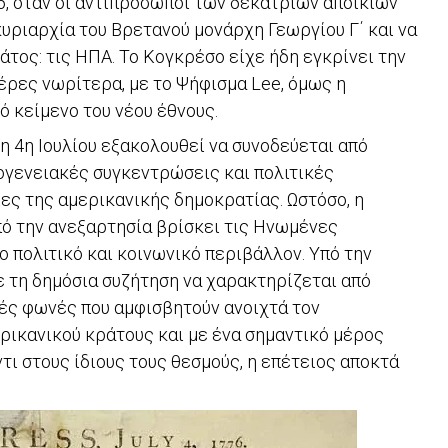
6, όταν οι αντιπρόσωποι των δεκατριών αποικιών
κυριαρχία του Βρετανού μονάρχη Γεωργίου Γ΄ και να
άτος: τις ΗΠΑ. Το Κογκρέσο είχε ήδη εγκρίνει την
έρες νωρίτερα, με το Ψήφισμα Lee, όμως η
ό κείμενο του νέου έθνους.
η 4η Ιουλίου εξακολουθεί να συνοδεύεται από
ογενειακές συγκεντρώσεις και πολιτικές
ες της αμερικανικής δημοκρατίας. Ωστόσο, η
ό την ανεξαρτησία βρίσκει τις Ηνωμένες
 πολιτικό και κοινωνικό περιβάλλον. Υπό την
ε τη δημόσια συζήτηση να χαρακτηρίζεται από
κές φωνές που αμφισβητούν ανοιχτά τον
ικανικού κράτους και με ένα σημαντικό μέρος
τι στους ίδιους τους θεσμούς, η επέτειος αποκτά