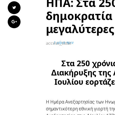
ΗΠΑ: Στα 25
Twitter
δημοκρατία 
Google+
μεγαλύτερες
access_time
1 μήνα πριν
Στα 250 χρόνι
Διακήρυξης της 
Ιουλίου εορτάζ
Η Ημέρα Ανεξαρτησίας των Ηνωμέ
σημαντικότερη εθνική γιορτή τη