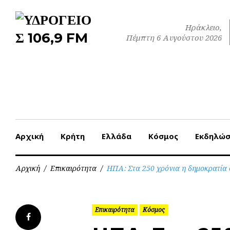
Skip
to
Ηράκλειο,
content
Πέμπτη 6 Αυγούστου 2026
Αρχική
Κρήτη
Ελλάδα
Κόσμος
Εκδηλώσ
Αρχική
/
Επικαιρότητα
/
ΗΠΑ: Στα 250 χρόνια η δημοκρατία σ
Επικαιρότητα
Κόσμος
Facebook