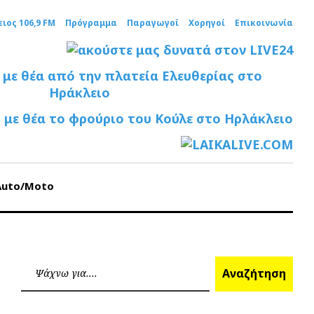
ειος 106,9 FM
Πρόγραμμα
Παραγωγοί
Χορηγοί
Επικοινωνία
Auto/Moto
Ανα
Αναζήτηση