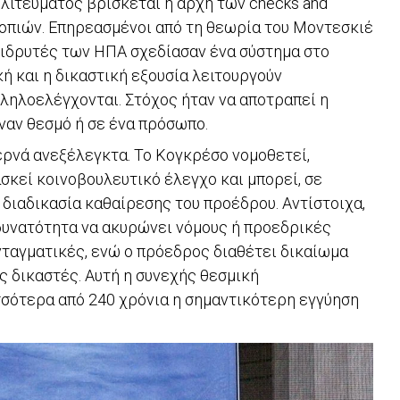
ολιτεύματος βρίσκεται η αρχή των checks and
ροπιών. Επηρεασμένοι από τη θεωρία του Μοντεσκιέ
ι ιδρυτές των ΗΠΑ σχεδίασαν ένα σύστημα στο
κή και η δικαστική εξουσία λειτουργούν
ληλοελέγχονται. Στόχος ήταν να αποτραπεί η
αν θεσμό ή σε ένα πρόσωπο.
ερνά ανεξέλεγκτα. Το Κογκρέσο νομοθετεί,
ασκεί κοινοβουλευτικό έλεγχο και μπορεί, σε
 διαδικασία καθαίρεσης του προέδρου. Αντίστοιχα,
δυνατότητα να ακυρώνει νόμους ή προεδρικές
νταγματικές, ενώ ο πρόεδρος διαθέτει δικαίωμα
ς δικαστές. Αυτή η συνεχής θεσμική
σότερα από 240 χρόνια η σημαντικότερη εγγύηση