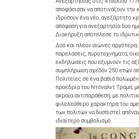
Ανεξαρτησίας στις 4 Ιουλίου 177
αποφάσισαν να αποτινάξουν την 
ιδρύσουν ένα νέο, ανεξάρτητο κρ
απόφαση για ανεξαρτησία δύο ημ
Διακήρυξη αποτέλεσε το ιδρυτικ
Δύο και πλέον αιώνες αργότερα, 
παρελάσεις, πυροτεχνήματα, οικ
εκδηλώσεις που εξυμνούν τις αξί
συμπλήρωση σχεδόν 250 ετών απ
Πολιτείες σε ένα βαθιά πολωμένο
προεδρία του Ντόναλντ Τραμπ, μ
ακραία αντιπαράθεση, με πολιτι
φιλελεύθερο χαρακτήρα του αμερ
των πολιτών να δυσπιστεί απέναν
ιδιαίτερο συμβολισμό.