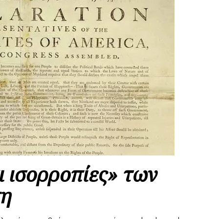
ι ισορροπίες» των
ση