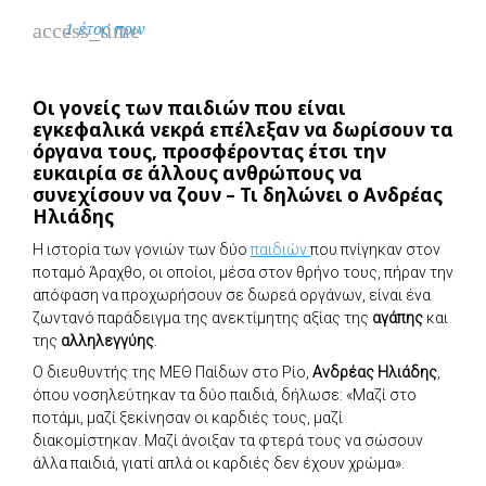
access_time
1 έτος πριν
Οι γονείς των παιδιών που είναι
εγκεφαλικά νεκρά επέλεξαν να δωρίσουν τα
όργανα τους, προσφέροντας έτσι την
ευκαιρία σε άλλους ανθρώπους να
συνεχίσουν να ζουν – Τι δηλώνει ο Ανδρέας
Ηλιάδης
Η ιστορία των γονιών των δύο
παιδιών
που πνίγηκαν στον
ποταμό Άραχθο, οι οποίοι, μέσα στον θρήνο τους, πήραν την
απόφαση να προχωρήσουν σε δωρεά οργάνων, είναι ένα
ζωντανό παράδειγμα της ανεκτίμητης αξίας της
αγάπης
και
της
αλληλεγγύης
.
Ο διευθυντής της ΜΕΘ Παίδων στο Ρίο,
Ανδρέας Ηλιάδης
,
όπου νοσηλεύτηκαν τα δύο παιδιά, δήλωσε: «Μαζί στο
ποτάμι, μαζί ξεκίνησαν οι καρδιές τους, μαζί
διακομίστηκαν. Μαζί άνοιξαν τα φτερά τους να σώσουν
άλλα παιδιά, γιατί απλά οι καρδιές δεν έχουν χρώμα».