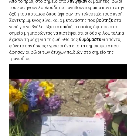
Από το πρωί, στο σημείο όπου
πνίγηκαν
οι μαθητές, φίλοι
τους αφήνουν λουλούδια και ανάβουν κεράκια κοντά στην
όχθη του ποταμού όπου άφησαν την τελευταία τους πνοή.
Συντετριμμένος είναι και ο μετανάστης που
βούτηξε
στα
νερά για να βγάλει έξω τα παιδιά, ο οποίος έφτασε στο
σημείο μη μπορώντας να πιστέψει ότι οι δύο φίλοι, τελικά
έχασαν τη μάχη για τη ζωή. «Θα σας
θυμόμαστε
για πάντα,
φύγατε σαν ήρωες» γράφει ένα από τα σημειώματα που
άφησαν οι φίλοι των άτυχων παιδιών στο σημείο της
τραγωδίας.