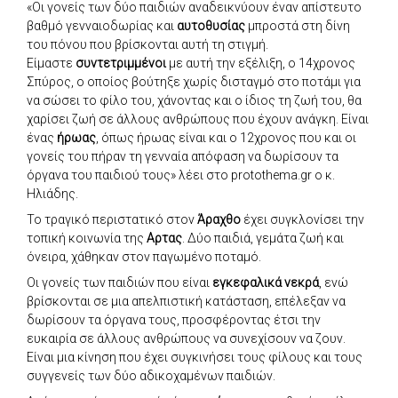
«Οι γονείς των δύο παιδιών αναδεικνύουν έναν απίστευτο
βαθμό γενναιοδωρίας και
αυτοθυσίας
μπροστά στη δίνη
του πόνου που βρίσκονται αυτή τη στιγμή.
Είμαστε
συντετριμμένοι
με αυτή την εξέλιξη, ο 14χρονος
Σπύρος, ο οποίος βούτηξε χωρίς δισταγμό στο ποτάμι για
να σώσει το φίλο του, χάνοντας και ο ίδιος τη ζωή του, θα
χαρίσει ζωή σε άλλους ανθρώπους που έχουν ανάγκη. Είναι
ένας
ήρωας
, όπως ήρωας είναι και ο 12χρονος που και οι
γονείς του πήραν τη γενναία απόφαση να δωρίσουν τα
όργανα του παιδιού τους» λέει στο protothema.gr ο κ.
Ηλιάδης.
Το τραγικό περιστατικό στον
Άραχθο
έχει συγκλονίσει την
τοπική κοινωνία της
Αρτας
. Δύο παιδιά, γεμάτα ζωή και
όνειρα, χάθηκαν στον παγωμένο ποταμό.
Οι γονείς των παιδιών που είναι
εγκεφαλικά νεκρά
, ενώ
βρίσκονται σε μια απελπιστική κατάσταση, επέλεξαν να
δωρίσουν τα όργανα τους, προσφέροντας έτσι την
ευκαιρία σε άλλους ανθρώπους να συνεχίσουν να ζουν.
Είναι μια κίνηση που έχει συγκινήσει τους φίλους και τους
συγγενείς των δύο αδικοχαμένων παιδιών.