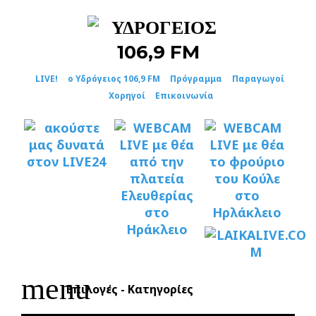
Skip
to
content
LIVE!
ο Υδρόγειος 106,9 FM
Πρόγραμμα
Παραγωγοί
Χορηγοί
Επικοινωνία
menu
Επιλογές - Κατηγορίες