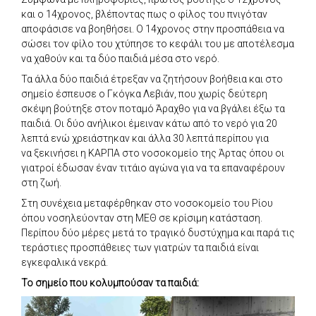
και ο 14χρονος, βλέποντας πως ο φίλος του πνιγόταν
αποφάσισε να βοηθήσει. Ο 14χρονος στην προσπάθεια να
σώσει τον φίλο του χτύπησε το κεφάλι του με αποτέλεσμα
να χαθούν και τα δύο παιδιά μέσα στο νερό.
Τα άλλα δύο παιδιά έτρεξαν να ζητήσουν βοήθεια και στο
σημείο έσπευσε ο Γκόγκα Λεβιάν, που χωρίς δεύτερη
σκέψη βούτηξε στον ποταμό Άραχθο για να βγάλει έξω τα
παιδιά. Οι δύο ανήλικοι έμειναν κάτω από το νερό για 20
λεπτά ενώ χρειάστηκαν και άλλα 30 λεπτά περίπου για
να ξεκινήσει η ΚΑΡΠΑ στο νοσοκομείο της Άρτας όπου οι
γιατροί έδωσαν έναν τιτάιο αγώνα για να τα επαναφέρουν
στη ζωή.
Στη συνέχεια μεταφέρθηκαν στο νοσοκομείο του Ρίου
όπου νοσηλεύονταν στη ΜΕΘ σε κρίσιμη κατάσταση.
Περίπου δύο μέρες μετά το τραγικό δυστύχημα και παρά τις
τεράστιες προσπάθειες των γιατρών τα παιδιά είναι
εγκεφαλικά νεκρά.
Το σημείο που κολυμπούσαν τα παιδιά: