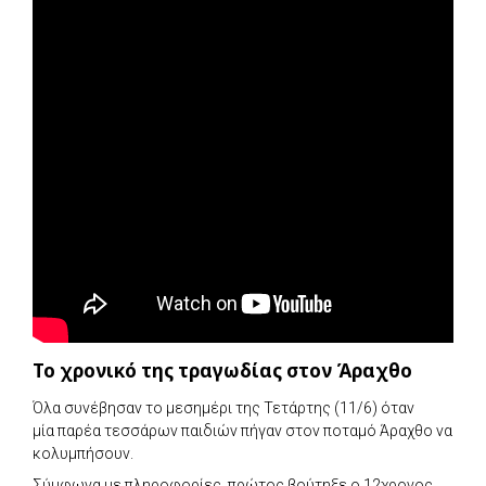
Το χρονικό της τραγωδίας στον Άραχθο
Όλα συνέβησαν το μεσημέρι της Τετάρτης (11/6) όταν
μία παρέα τεσσάρων παιδιών πήγαν στον ποταμό Άραχθο να
κολυμπήσουν.
Σύμφωνα με πληροφορίες, πρώτος βούτηξε ο 12χρονος