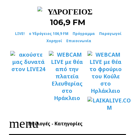
Skip
to
content
LIVE!
ο Υδρόγειος 106,9 FM
Πρόγραμμα
Παραγωγοί
Χορηγοί
Επικοινωνία
menu
Επιλογές - Κατηγορίες