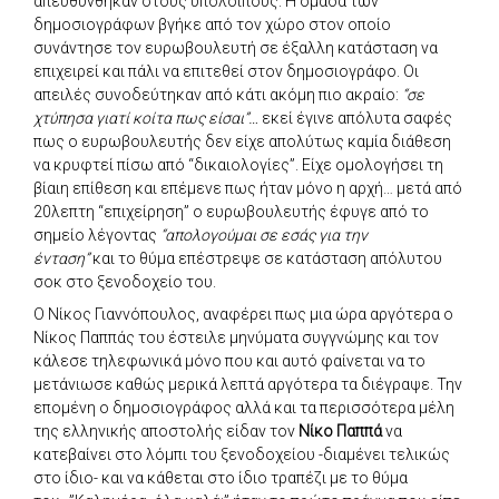
απευθύνθηκαν στους υπόλοιπους. Η ομάδα των
δημοσιογράφων βγήκε από τον χώρο στον οποίο
συνάντησε τον ευρωβουλευτή σε έξαλλη κατάσταση να
επιχειρεί και πάλι να επιτεθεί στον δημοσιογράφο. Οι
απειλές συνοδεύτηκαν από κάτι ακόμη πιο ακραίο:
“σε
χτύπησα γιατί κοίτα πως είσαι”…
εκεί έγινε απόλυτα σαφές
πως ο ευρωβουλευτής δεν είχε απολύτως καμία διάθεση
να κρυφτεί πίσω από “δικαιολογίες”. Είχε ομολογήσει τη
βίαιη επίθεση και επέμενε πως ήταν μόνο η αρχή… μετά από
20λεπτη “επιχείρηση” ο ευρωβουλευτής έφυγε από το
σημείο λέγοντας
“απολογούμαι σε εσάς για την
ένταση”
και το θύμα επέστρεψε σε κατάσταση απόλυτου
σοκ στο ξενοδοχείο του.
Ο Νίκος Γιαννόπουλος, αναφέρει πως μια ώρα αργότερα ο
Νίκος Παππάς του έστειλε μηνύματα συγγνώμης και τον
κάλεσε τηλεφωνικά μόνο που και αυτό φαίνεται να το
μετάνιωσε καθώς μερικά λεπτά αργότερα τα διέγραψε. Την
επομένη ο δημοσιογράφος αλλά και τα περισσότερα μέλη
της ελληνικής αποστολής είδαν τον
Νίκο Παππά
να
κατεβαίνει στο λόμπι του ξενοδοχείου -διαμένει τελικώς
στο ίδιο- και να κάθεται στο ίδιο τραπέζι με το θύμα