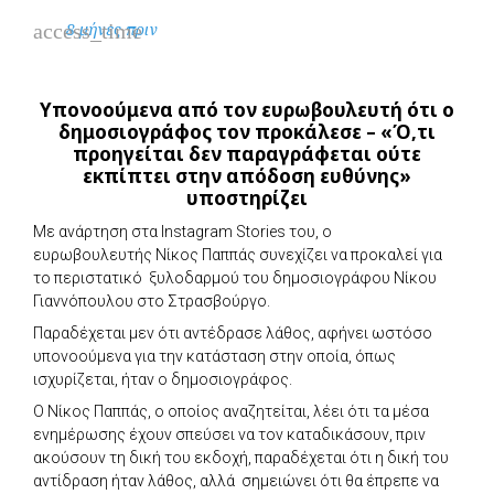
access_time
8 μήνες πριν
Υπονοούμενα από τον ευρωβουλευτή ότι ο
δημοσιογράφος τον προκάλεσε – «Ό,τι
προηγείται δεν παραγράφεται ούτε
εκπίπτει στην απόδοση ευθύνης»
υποστηρίζει
Με ανάρτηση στα Instagram Stories του, ο
ευρωβουλευτής Νίκος Παππάς συνεχίζει να προκαλεί για
το περιστατικό ξυλοδαρμού του δημοσιογράφου Νίκου
Γιαννόπουλου στο Στρασβούργο.
Παραδέχεται μεν ότι αντέδρασε λάθος, αφήνει ωστόσο
υπονοούμενα για την κατάσταση στην οποία, όπως
ισχυρίζεται, ήταν ο δημοσιογράφος.
Ο Νίκος Παππάς, ο οποίος αναζητείται, λέει ότι τα μέσα
ενημέρωσης έχουν σπεύσει να τον καταδικάσουν, πριν
ακούσουν τη δική του εκδοχή, παραδέχεται ότι η δική του
αντίδραση ήταν λάθος, αλλά σημειώνει ότι θα έπρεπε να