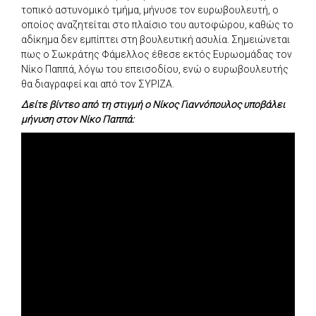
τοπικό αστυνομικό τμήμα, μήνυσε τον ευρωβουλευτή, ο
οποίος αναζητείται στο πλαίσιο του αυτοφώρου, καθώς το
αδίκημα δεν εμπίπτει στη βουλευτική ασυλία. Σημειώνεται
πως ο Σωκράτης Φάμελλος έθεσε εκτός Ευρωομάδας τον
Νίκο Παππά, λόγω του επεισοδίου, ενώ ο ευρωβουλευτής
θα διαγραφεί και από τον ΣΥΡΙΖΑ.
Δείτε βίντεο από τη στιγμή ο Νίκος Γιαννόπουλος υποβάλει
μήνυση στον Νίκο Παππά: