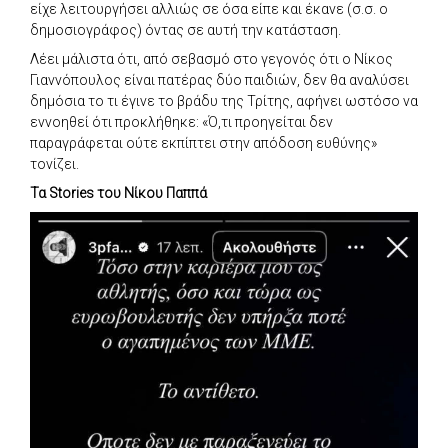
είχε λειτουργήσει αλλιώς σε όσα είπε και έκανε (σ.σ. ο
δημοσιογράφος) όντας σε αυτή την κατάσταση.
Λέει μάλιστα ότι, από σεβασμό στο γεγονός ότι ο Νίκος
Γιαννόπουλος είναι πατέρας δύο παιδιών, δεν θα αναλύσει
δημόσια το τι έγινε το βράδυ της Τρίτης, αφήνει ωστόσο να
εννοηθεί ότι προκλήθηκε: «Ό,τι προηγείται δεν
παραγράφεται ούτε εκπίπτει στην απόδοση ευθύνης»
τονίζει.
Τα Stories του Νίκου Παππά