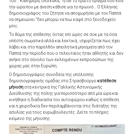
του…”Καλημέρα, όλα καλά;” ήταν το πρώτο πράγμα που είπε
την ώρα που με άνεση κάθισε για το πρωινό… Ο Έλληνας
δημοσιογράφος του ζήτησε να αποχωρήσει με τον Παππά
να σημειώνει “δεν μπορώ να πιω καφέ στο ξενοδοχείο
μου;:
Το θύμα της επίθεσης όντας επί ώρες σε σοκ με τα όσα
υπέστη σωματικά αλλά και λεκτικά, ισχυρίζεται πως έχει
λάβει και στο παρελθόν απειλητικά μηνύματα από τον
Παππά την περίοδο που ο τελευταίος ήταν αθλητής και δεν
ανήκε στο σύνολο των εκλεγμένων εκπροσώπων της
χώρας μας στην Ευρώπη.
Ο δημοσιογράφος συνοδεία της υπόλοιπης
δημοσιογραφικής ομάδας στο Στρασβούργο
κατέθεσε
μήνυση
στα κεντρικά της Γαλλικής Αστυνομικής
Διεύθυνσης της πόλης για περισσότερο από μία ώρα και
κινήθηκε η διαδικασία του αυτοφώρου καθώς η επίθεση
και η χειροδικία δεν περιλαμβάνονται στις διάταξης της
ασυλίας για τους ευρωβουλευτές. Δείτε το πλήρες
κείμενο της μήνυσης: