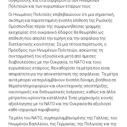
σύγκρουσης και στα συμφέροντα των Ηνωμένων
Πολιτειών και των ευρωπαίων εταίρων τους.
Οι Ηνωμένες Πολιτείες επιβεβαιώνουν ότι μια σημαντική,
σκόπιμη και παρατεταμένη ένοπλη επίθεση της Ρωσικής
Ομοσπονδίας πέραν της συμφωνηθείσας γραμμής
εκεχειρίας στο ουκρανικό έδαφος θα θεωρηθεί ως
επίθεση που απειλεί την ειρήνη και την ασφάλεια της
διατλαντικής κοινότητας. Σε μια τέτοια περίπτωση, ο
Πρόεδρος των Ηνωμένων Πολιτειών, ασκώντας τη
συνταγματική του εξουσία και μετά από άμεσες
διαβουλεύσεις με την Ουκρανία, το ΝΑΤΟ και τους
ευρωπαίους εταίρους, θα καθορίσει τα μέτρα που είναι
απαραίτητα για την αποκατάσταση της ασφάλειας. Τα μέτρα
αυτά μπορεί να περιλαμβάνουν ένοπλη δύναμη, βοήθεια σε
θέματα πληροφοριών και υλικοτεχνικής υποστήριξης,
οικονομικές και διπλωματικές ενέργειες, καθώς και άλλα
μέτρα που κρίνονται κατάλληλα. Ένας μηχανισμός κοινής
αξιολόγησης με το ΝΑΤΟ και την Ουκρανία θα αξιολογεί
κάθε ισχυρισμό παραβίασης.
Τα μέλη του ΝΑΤΟ, συμπεριλαμβανομένης της Γαλλίας, του
Ηνωμένου Βασιλείου, της Γερμανίας, της Πολωνίας και της