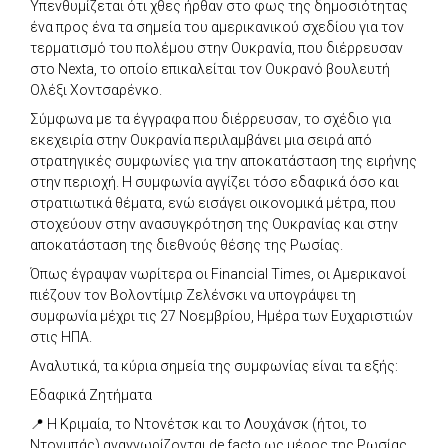
Υπενθυμίζεται ότι χθες ήρθαν στο φως της δημοσιότητας
ένα προς ένα τα σημεία του αμερικανικού σχεδίου για τον
τερματισμό του πολέμου στην Ουκρανία, που διέρρευσαν
στο Nexta, το οποίο επικαλείται τον Ουκρανό βουλευτή
Ολέξι Χοντσαρένκο.
Σύμφωνα με τα έγγραφα που διέρρευσαν, το σχέδιο για
εκεχειρία στην Ουκρανία περιλαμβάνει μια σειρά από
στρατηγικές συμφωνίες για την αποκατάσταση της ειρήνης
στην περιοχή. Η συμφωνία αγγίζει τόσο εδαφικά όσο και
στρατιωτικά θέματα, ενώ εισάγει οικονομικά μέτρα, που
στοχεύουν στην ανασυγκρότηση της Ουκρανίας και στην
αποκατάσταση της διεθνούς θέσης της Ρωσίας.
Όπως έγραψαν νωρίτερα οι Financial Times, οι Αμερικανοί
πιέζουν τον Βολοντίμιρ Ζελένσκι να υπογράψει τη
συμφωνία μέχρι τις 27 Νοεμβρίου, Ημέρα των Ευχαριστιών
στις ΗΠΑ.
Αναλυτικά, τα κύρια σημεία της συμφωνίας είναι τα εξής:
Εδαφικά Ζητήματα
📍 Η Κριμαία, το Ντονέτσκ και το Λουχάνσκ (ήτοι, το
Ντονμπάς) αναγνωρίζονται de facto ως μέρος της Ρωσίας.