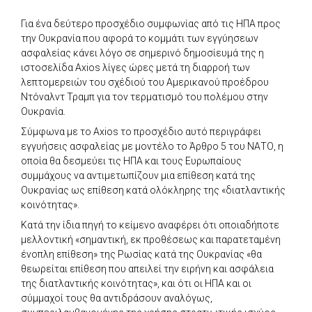
Για ένα δεύτερο προσχέδιο συμφωνίας από τις ΗΠΑ προς
την Ουκρανία που αφορά το κομμάτι των εγγύησεων
ασφαλείας κάνει λόγο σε σημερινό δημοσίευμά της η
ιστοσελίδα Axios λίγες ώρες μετά τη διαρροή των
λεπτομερειών του σχέδιού του Αμερικανού προέδρου
Ντόναλντ Τραμπ για τον τερματισμό του πολέμου στην
Ουκρανία.
Σύμφωνα με το Axios το προσχέδιο αυτό περιγράφει
εγγυήσεις ασφαλείας με μοντέλο το Άρθρο 5 του ΝΑΤΟ, η
οποία θα δεσμεύει τις ΗΠΑ και τους Ευρωπαίους
συμμάχους να αντιμετωπίζουν μια επίθεση κατά της
Ουκρανίας ως επίθεση κατά ολόκληρης της «διατλαντικής
κοινότητας».
Κατά την ίδια πηγή το κείμενο αναφέρει ότι οποιαδήποτε
μελλοντική «σημαντική, εκ προθέσεως και παρατεταμένη
ένοπλη επίθεση» της Ρωσίας κατά της Ουκρανίας «θα
θεωρείται επίθεση που απειλεί την ειρήνη και ασφάλεια
της διατλαντικής κοινότητας», και ότι οι ΗΠΑ και οι
σύμμαχοί τους θα αντιδράσουν αναλόγως,