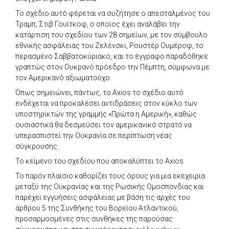
Το σχέδιο αυτό φέρεται να συζήτησε ο απεσταλμένος του
Τραμπ, Στιβ Γουίτκοφ, ο οποίος έχει αναλάβει την
κατάρτιση του σχεδίου των 28 σημείων, με τον σύμβουλο
εθνικής ασφάλειας του Ζελένσκι, Ρουστέρ Ουμέροφ, το
περασμένο Σαββατοκύριακο, και το έγγραφο παραδόθηκε
γραπτώς στον Ουκρανό πρόεδρο την Πέμπτη, σύμφωνα με
τον Αμερικανό αξιωματούχο.
Όπως σημειώνει, πάντως, το Axios το σχέδιο αυτό
ενδέχεται να προκαλέσει αντιδράσεις στον κύκλο των
υποστηρικτών της γραμμής «Πρώτα η Αμερική», καθώς
ουσιαστικά θα δεσμεύσει τον αμερικανικό στρατό να
υπερασπιστεί την Ουκρανία σε περίπτωση νέας
σύγκρουσης.
Το κείμενο του σχεδίου που αποκαλύπτει το Axios
Το παρόν πλαίσιο καθορίζει τους όρους για μια εκεχειρία
μεταξύ της Ουκρανίας και της Ρωσικής Ομοσπονδίας και
παρέχει εγγυήσεις ασφάλειας με βάση τις αρχές του
άρθρου 5 της Συνθήκης του Βορείου Ατλαντικού,
προσαρμοσμένες στις συνθήκες της παρούσας