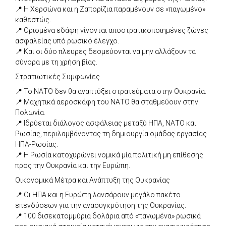
📍 Η Χερσώνα και η Ζαπορίζια παραμένουν σε «παγωμένο»
καθεστώς.
📍 Ορισμένα εδάφη γίνονται αποστρατικοποιημένες ζώνες
ασφαλείας υπό ρωσικό έλεγχο.
📍 Και οι δύο πλευρές δεσμεύονται να μην αλλάξουν τα
σύνορα με τη χρήση βίας.
Στρατιωτικές Συμφωνίες
📍 Το ΝΑΤΟ δεν θα αναπτύξει στρατεύματα στην Ουκρανία.
📍 Μαχητικά αεροσκάφη του ΝΑΤΟ θα σταθμεύουν στην
Πολωνία.
📍 Ιδρύεται διάλογος ασφάλειας μεταξύ ΗΠΑ, ΝΑΤΟ και
Ρωσίας, περιλαμβάνοντας τη δημιουργία ομάδας εργασίας
ΗΠΑ-Ρωσίας.
📍 Η Ρωσία κατοχυρώνει νομικά μία πολιτική μη επίθεσης
προς την Ουκρανία και την Ευρώπη.
Οικονομικά Μέτρα και Ανάπτυξη της Ουκρανίας
📍 Οι ΗΠΑ και η Ευρώπη λανσάρουν μεγάλο πακέτο
επενδύσεων για την ανασυγκρότηση της Ουκρανίας.
📍 100 δισεκατομμύρια δολάρια από «παγωμένα» ρωσικά