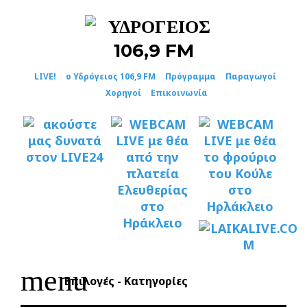
Skip
to
content
LIVE!
ο Υδρόγειος 106,9 FM
Πρόγραμμα
Παραγωγοί
Χορηγοί
Επικοινωνία
menu
Επιλογές - Κατηγορίες