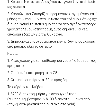
1. Κριμαία, Ντονέτσκ, Λουχάνσκ αναγνωρίζονται de facto
ως ρωσικά.
2. Χερσώνα και Ζαπορίζια παραμένουν «παγωμένες» κατά
μήκος των γραμμών στο μέτωπο του πολέμου, όπως έχει
διαμορφωθεί το status quo έπειτα από σχεδόν τέσσερα
χρόνια πολέμου -στην πράξη, αυτό σημαίνει και νέα
απώλεια εδαφών για την Ουκρανία.
3. Δημιουργία αποστρατικοποιημένης ζώνης ασφαλείας
υπό ρωσικό έλεγχο de facto.
Ρωσία
1. Υποσχέσεις για «μη επίθεση» και νομική δέσμευση ως
προς αυτό.
2. Σταδιακή επιστροφή στην G8.
3. Οι κυρώσεις αίρονται βήμα προς βήμα.
Τα «κέρδη» του Κιέβου
1. $200 δισεκατομμύρια για ανασυγκρότηση
(συμπεριλαμβανομένων $100 δισεκατομμυρίων από
«παγωμένα» ρωσικά περιουσιακά στοιχεία).