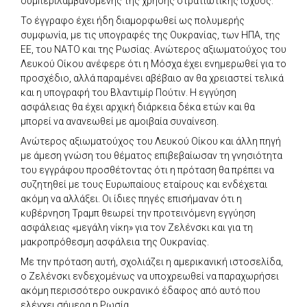
συμπεριλαμβανομένης της χρήσης στρατιωτικής ισχύος.
Το έγγραφο έχει ήδη διαμορφωθεί ως πολυμερής
συμφωνία, με τις υπογραφές της Ουκρανίας, των ΗΠΑ, της
ΕΕ, του ΝΑΤΟ και της Ρωσίας. Ανώτερος αξιωματούχος του
Λευκού Οίκου ανέφερε ότι η Μόσχα έχει ενημερωθεί για το
προσχέδιο, αλλά παραμένει αβέβαιο αν θα χρειαστεί τελικά
και η υπογραφή του Βλαντιμίρ Πούτιν. Η εγγύηση
ασφάλειας θα έχει αρχική διάρκεια δέκα ετών και θα
μπορεί να ανανεωθεί με αμοιβαία συναίνεση.
Ανώτερος αξιωματούχος του Λευκού Οίκου και άλλη πηγή
με άμεση γνώση του θέματος επιβεβαίωσαν τη γνησιότητα
του εγγράφου προσθέτοντας ότι η πρόταση θα πρέπει να
συζητηθεί με τους Ευρωπαίους εταίρους και ενδέχεται
ακόμη να αλλάξει. Οι ίδιες πηγές επισήμαναν ότι η
κυβέρνηση Τραμπ θεωρεί την προτεινόμενη εγγύηση
ασφάλειας «μεγάλη νίκη» για τον Ζελένσκι και για τη
μακροπρόθεσμη ασφάλεια της Ουκρανίας.
Με την πρόταση αυτή, σχολιάζει η αμερικανική ιστοσελίδα,
ο Ζελένσκι ενδεχομένως να υποχρεωθεί να παραχωρήσει
ακόμη περισσότερο ουκρανικό έδαφος από αυτό που
ελέγχει σήμερα η Ρωσία