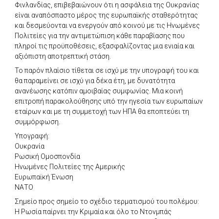
Φινλανδίας, επιβεβαιώνουν ότι η ασφάλεια της Ουκρανίας
είναι αναπόσπαστο μέρος της ευρωπαϊκής σταθερότητας
και δεσμεύονται να ενεργούν από κοινού με τις Ηνωμένες
Πολιτείες για την αντιμετώπιση κάθε παραβίασης που
πληροί τις προϋποθέσεις, εξασφαλίζοντας μια ενιαία και
αξιόπιστη αποτρεπτική στάση.
Το παρόν πλαίσιο τίθεται σε ισχύ με την υπογραφή του και
θα παραμείνει σε ισχύ για δέκα έτη, με δυνατότητα
ανανέωσης κατόπιν αμοιβαίας συμφωνίας. Μια κοινή
επιτροπή παρακολούθησης υπό την ηγεσία των ευρωπαίων
εταίρων και με τη συμμετοχή των ΗΠΑ θα εποπτεύει τη
συμμόρφωση.
Υπογραφή:
Ουκρανία
Ρωσική Ομοσπονδία
Ηνωμένες Πολιτείες της Αμερικής
Ευρωπαϊκή Ένωση
ΝΑΤΟ
Σημείο προς σημείο το σχέδιο τερματισμού του πολέμου:
Η Ρωσία παίρνει την Κριμαία και όλο το Ντονμπάς