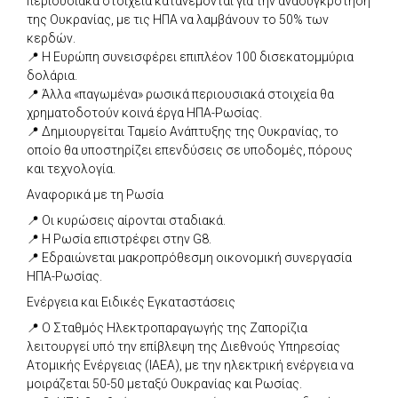
περιουσιακά στοιχεία κατανέμονται για την ανασυγκρότηση
της Ουκρανίας, με τις ΗΠΑ να λαμβάνουν το 50% των
κερδών.
📍 Η Ευρώπη συνεισφέρει επιπλέον 100 δισεκατομμύρια
δολάρια.
📍 Άλλα «παγωμένα» ρωσικά περιουσιακά στοιχεία θα
χρηματοδοτούν κοινά έργα ΗΠΑ-Ρωσίας.
📍 Δημιουργείται Ταμείο Ανάπτυξης της Ουκρανίας, το
οποίο θα υποστηρίζει επενδύσεις σε υποδομές, πόρους
και τεχνολογία.
Αναφορικά με τη Ρωσία
📍 Οι κυρώσεις αίρονται σταδιακά.
📍 Η Ρωσία επιστρέφει στην G8.
📍 Εδραιώνεται μακροπρόθεσμη οικονομική συνεργασία
ΗΠΑ-Ρωσίας.
Ενέργεια και Ειδικές Εγκαταστάσεις
📍 Ο Σταθμός Ηλεκτροπαραγωγής της Ζαπορίζια
λειτουργεί υπό την επίβλεψη της Διεθνούς Υπηρεσίας
Ατομικής Ενέργειας (IAEA), με την ηλεκτρική ενέργεια να
μοιράζεται 50-50 μεταξύ Ουκρανίας και Ρωσίας.