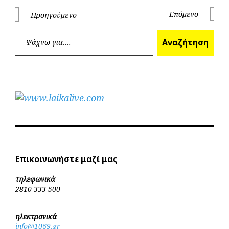
Πλοήγηση
Επόμενο
Προηγούμενο
Επόμεν
Προηγούμενο
άρθρων
Ανα
Αναζήτηση
Επικοινωνήστε μαζί μας
τηλεφωνικά
2810 333 500
ηλεκτρονικά
info@1069.gr