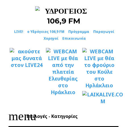
Skip
to
content
LIVE!
ο Υδρόγειος 106,9 FM
Πρόγραμμα
Παραγωγοί
Χορηγοί
Επικοινωνία
menu
Επιλογές - Κατηγορίες