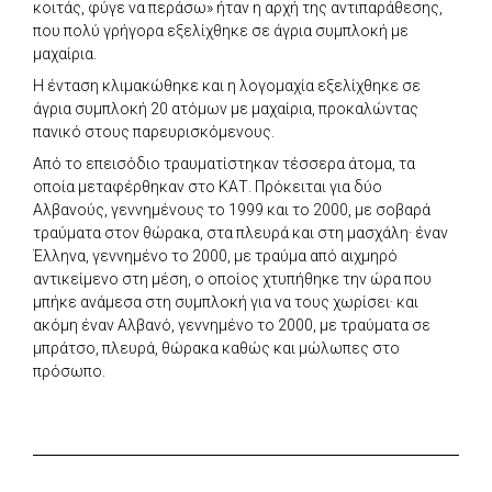
κοιτάς, φύγε να περάσω» ήταν η αρχή της αντιπαράθεσης,
που πολύ γρήγορα εξελίχθηκε σε άγρια συμπλοκή με
μαχαίρια.
Η ένταση κλιμακώθηκε και η λογομαχία εξελίχθηκε σε
άγρια συμπλοκή 20 ατόμων με μαχαίρια, προκαλώντας
πανικό στους παρευρισκόμενους.
Από το επεισόδιο τραυματίστηκαν τέσσερα άτομα, τα
οποία μεταφέρθηκαν στο ΚΑΤ. Πρόκειται για δύο
Αλβανούς, γεννημένους το 1999 και το 2000, με σοβαρά
τραύματα στον θώρακα, στα πλευρά και στη μασχάλη· έναν
Έλληνα, γεννημένο το 2000, με τραύμα από αιχμηρό
αντικείμενο στη μέση, ο οποίος χτυπήθηκε την ώρα που
μπήκε ανάμεσα στη συμπλοκή για να τους χωρίσει· και
ακόμη έναν Αλβανό, γεννημένο το 2000, με τραύματα σε
μπράτσο, πλευρά, θώρακα καθώς και μώλωπες στο
πρόσωπο.