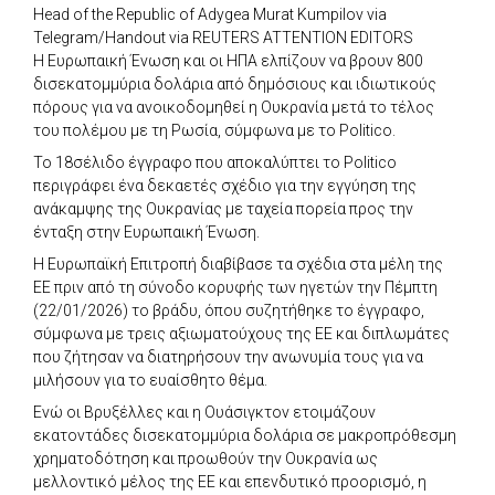
Head of the Republic of Adygea Murat Kumpilov via
Telegram/Handout via REUTERS ATTENTION EDITORS
Η Ευρωπαική Ένωση και οι ΗΠΑ ελπίζουν να βρουν 800
δισεκατομμύρια δολάρια από δημόσιους και ιδιωτικούς
πόρους για να ανοικοδομηθεί η Ουκρανία μετά το τέλος
του πολέμου με τη Ρωσία, σύμφωνα με το Politico.
Το 18σέλιδο έγγραφο που αποκαλύπτει το Politico
περιγράφει ένα δεκαετές σχέδιο για την εγγύηση της
ανάκαμψης της Ουκρανίας με ταχεία πορεία προς την
ένταξη στην Ευρωπαική Ένωση.
Η Ευρωπαϊκή Επιτροπή διαβίβασε τα σχέδια στα μέλη της
ΕΕ πριν από τη σύνοδο κορυφής των ηγετών την Πέμπτη
(22/01/2026) το βράδυ, όπου συζητήθηκε το έγγραφο,
σύμφωνα με τρεις αξιωματούχους της ΕΕ και διπλωμάτες
που ζήτησαν να διατηρήσουν την ανωνυμία τους για να
μιλήσουν για το ευαίσθητο θέμα.
Ενώ οι Βρυξέλλες και η Ουάσιγκτον ετοιμάζουν
εκατοντάδες δισεκατομμύρια δολάρια σε μακροπρόθεσμη
χρηματοδότηση και προωθούν την Ουκρανία ως
μελλοντικό μέλος της ΕΕ και επενδυτικό προορισμό, η