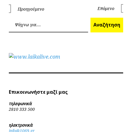
Πλοήγηση
Επόμενο
Προηγούμενο
Επόμεν
Προηγούμενο
άρθρων
Ανα
Αναζήτηση
Επικοινωνήστε μαζί μας
τηλεφωνικά
2810 333 500
ηλεκτρονικά
info@1069.gr