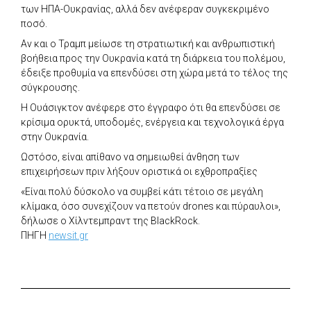
των ΗΠΑ-Ουκρανίας, αλλά δεν ανέφεραν συγκεκριμένο
ποσό.
Αν και ο Τραμπ μείωσε τη στρατιωτική και ανθρωπιστική
βοήθεια προς την Ουκρανία κατά τη διάρκεια του πολέμου,
έδειξε προθυμία να επενδύσει στη χώρα μετά το τέλος της
σύγκρουσης.
Η Ουάσιγκτον ανέφερε στο έγγραφο ότι θα επενδύσει σε
κρίσιμα ορυκτά, υποδομές, ενέργεια και τεχνολογικά έργα
στην Ουκρανία.
Ωστόσο, είναι απίθανο να σημειωθεί άνθηση των
επιχειρήσεων πριν λήξουν οριστικά οι εχθροπραξίες
«Είναι πολύ δύσκολο να συμβεί κάτι τέτοιο σε μεγάλη
κλίμακα, όσο συνεχίζουν να πετούν drones και πύραυλοι»,
δήλωσε ο Χίλντεμπραντ της BlackRock.
ΠΗΓΗ
newsit.gr