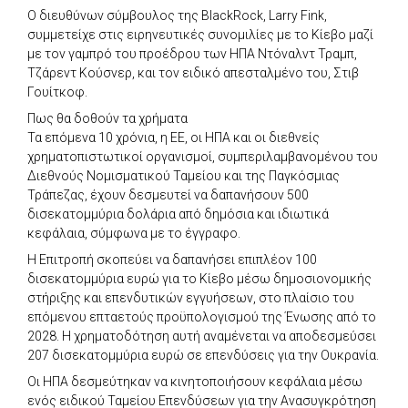
Ο διευθύνων σύμβουλος της BlackRock, Larry Fink,
συμμετείχε στις ειρηνευτικές συνομιλίες με το Κίεβο μαζί
με τον γαμπρό του προέδρου των ΗΠΑ Ντόναλντ Τραμπ,
Τζάρεντ Κούσνερ, και τον ειδικό απεσταλμένο του, Στιβ
Γουίτκοφ.
Πως θα δοθούν τα χρήματα
Τα επόμενα 10 χρόνια, η ΕΕ, οι ΗΠΑ και οι διεθνείς
χρηματοπιστωτικοί οργανισμοί, συμπεριλαμβανομένου του
Διεθνούς Νομισματικού Ταμείου και της Παγκόσμιας
Τράπεζας, έχουν δεσμευτεί να δαπανήσουν 500
δισεκατομμύρια δολάρια από δημόσια και ιδιωτικά
κεφάλαια, σύμφωνα με το έγγραφο.
Η Επιτροπή σκοπεύει να δαπανήσει επιπλέον 100
δισεκατομμύρια ευρώ για το Κίεβο μέσω δημοσιονομικής
στήριξης και επενδυτικών εγγυήσεων, στο πλαίσιο του
επόμενου επταετούς προϋπολογισμού της Ένωσης από το
2028. Η χρηματοδότηση αυτή αναμένεται να αποδεσμεύσει
207 δισεκατομμύρια ευρώ σε επενδύσεις για την Ουκρανία.
Οι ΗΠΑ δεσμεύτηκαν να κινητοποιήσουν κεφάλαια μέσω
ενός ειδικού Ταμείου Επενδύσεων για την Ανασυγκρότηση