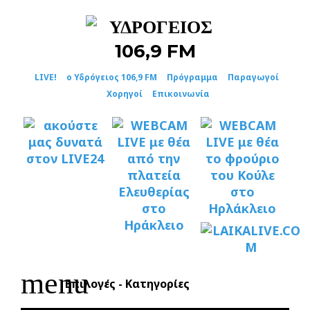
Skip
to
content
LIVE!
ο Υδρόγειος 106,9 FM
Πρόγραμμα
Παραγωγοί
Χορηγοί
Επικοινωνία
menu
Επιλογές - Κατηγορίες