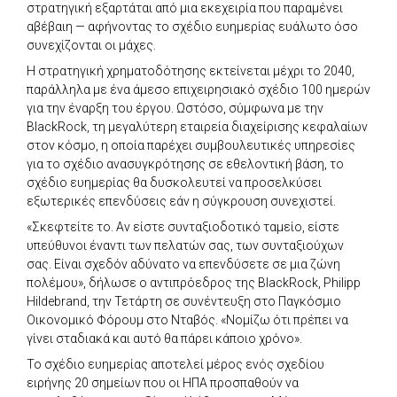
στρατηγική εξαρτάται από μια εκεχειρία που παραμένει
αβέβαιη — αφήνοντας το σχέδιο ευημερίας ευάλωτο όσο
συνεχίζονται οι μάχες.
Η στρατηγική χρηματοδότησης εκτείνεται μέχρι το 2040,
παράλληλα με ένα άμεσο επιχειρησιακό σχέδιο 100 ημερών
για την έναρξη του έργου. Ωστόσο, σύμφωνα με την
BlackRock, τη μεγαλύτερη εταιρεία διαχείρισης κεφαλαίων
στον κόσμο, η οποία παρέχει συμβουλευτικές υπηρεσίες
για το σχέδιο ανασυγκρότησης σε εθελοντική βάση, το
σχέδιο ευημερίας θα δυσκολευτεί να προσελκύσει
εξωτερικές επενδύσεις εάν η σύγκρουση συνεχιστεί.
«Σκεφτείτε το. Αν είστε συνταξιοδοτικό ταμείο, είστε
υπεύθυνοι έναντι των πελατών σας, των συνταξιούχων
σας. Είναι σχεδόν αδύνατο να επενδύσετε σε μια ζώνη
πολέμου», δήλωσε ο αντιπρόεδρος της BlackRock, Philipp
Hildebrand, την Τετάρτη σε συνέντευξη στο Παγκόσμιο
Οικονομικό Φόρουμ στο Νταβός. «Νομίζω ότι πρέπει να
γίνει σταδιακά και αυτό θα πάρει κάποιο χρόνο».
Το σχέδιο ευημερίας αποτελεί μέρος ενός σχεδίου
ειρήνης 20 σημείων που οι ΗΠΑ προσπαθούν να