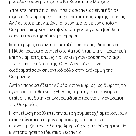
μεσολαβήσουν μεταξύ του Κιέβου και της Μόσχας.
Υποθέτει ρητά ότι οι εγγυήσεις ασφάλειας είναι ήδη σε
ισχύ και δεν προορίζεται ως στρατιωτικός χάρτης πορείας.
Αντ’ αυτού, επικεντρώνεται στον τρόπο με τον οποίο η
Ουκρανία μπορεί να μεταβεί από την επείγουσα βοήθεια
στην αυτοσυντηρούμενη ευημερία.
Μια τριμερής συνάντηση μεταξύ Ουκρανίας, Ρωσίας και
ΗΠΑ θα πραγματοποιηθεί στο Αμπού Ντάμπι την Παρασκευή
και το Σάββατο, καθώς η συνολική σύγκρουση πλησιάζει
την τέταρτη επέτειό της. Οι ΗΠΑ αναμένεται να
διαδραματίσουν σημαντικό ρόλο στην ανάκαμψη της
Ουκρανίας.
Αντί να παρουσιάζει την Ουάσιγκτον κυρίως ως δωρητή, το
έγγραφο τοποθετεί τις ΗΠΑ ως στρατηγικό οικονομικό
εταίρο, επενδυτή και άγκυρα αξιοπιστίας για την ανάκαμψη
της Ουκρανίας.
Η σημείωση προβλέπει την άμεση συμμετοχή αμερικανικών
εταιρειών και εμπειρογνωμοσύνης επί τόπου και
υπογραμμίζει τον ρόλο της Αμερικής ως την δύναμη που θα
κινητοποιήσει το ιδιωτικό κεφάλαιο.