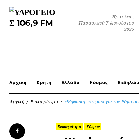
Skip
to
Ηράκλειο,
content
Παρασκευή 7 Αυγούστου
2026
Αρχική
Κρήτη
Ελλάδα
Κόσμος
Εκδηλώσ
Αρχική
/
Επικαιρότητα
/
«Ψηφιακή υστερία» για τον Ράμα οι 
Επικαιρότητα
Κόσμος
Facebook