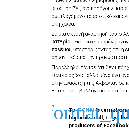
διεθνών μέσων ενημέρωσης, πλα
υποστηρίζει, αναπαράγουν παρα
αμφιλεγόμενο τουριστικό και αν
στη χώρα.
Σε μια εκτενή ανάρτησή του, ο 
υστερία
», «κατασκευασμένη αγα
πολέμου
, υποστηρίζοντας ότι η 
σημαντικά από την πραγματικότη
Παράλληλα, τόνισε ότι δεν υπάρχ
τελικό σχέδιο, αλλά μόνο ένα αν
στην ανάδειξη της Αλβανίας σε 
θετικό περιβαλλοντικό αποτύπω
To
@CNN
International
big and small, togethe
producers of Facebook,