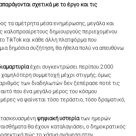
απαράγονται σχετικά με το έργο και τις
προς τα αμέτρητα μέσα ενημέρωσης, μεγάλα και
ους καλοπροαίρετους δημιουργούς περιεχομένου
, το TikTok και κάθε άλλη πλατφόρμα που
ια δημόσια συζήτηση, θα ήθελα πολύ να απευθύνω
διαμαρτυρία
έχει συγκεντρώσει περίπου 2.000
η χαμηλότερη συμμετοχή μέχρι στιγμής, όμως
 αριθμός των διαδηλωτών δεν ξεπέρασε ποτέ τις
, αυτό που ένα μεγάλο μέρος του κόσμου
μέρες να φαίνεται τόσο τεράστιο, τόσο δραματικό,
κατασκευασμένη
ψηφιακή υστερία
των ημερών
ναισθήματα θα έχουν καταλαγιάσει, ο δημοκρατικός
ροσεκτικά πώς το χάσμα ανάμεσα στην