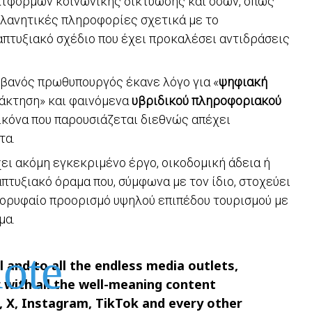
τφορμών κοινωνικής δικτύωσης και όσων, όπως
πλανητικές πληροφορίες σχετικά με το
απτυξιακό σχέδιο που έχει προκαλέσει αντιδράσεις
Αλβανός πρωθυπουργός έκανε λόγο για «
ψηφιακή
νάκτηση» και φαινόμενα
υβριδικού πληροφοριακού
εικόνα που παρουσιάζεται διεθνώς απέχει
τα.
ει ακόμη εγκεκριμένο έργο, οικοδομική άδεια ή
απτυξιακό όραμα που, σύμφωνα με τον ίδιο, στοχεύει
κορυφαίο προορισμό υψηλού επιπέδου τουρισμού με
μα.
 and to all the endless media outlets,
r with all the well-meaning content
 X, Instagram, TikTok and every other