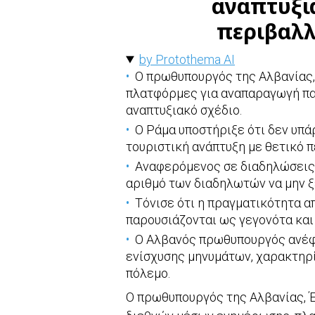
αναπτυξι
περιβαλ
by Protothema AI
Ο πρωθυπουργός της Αλβανίας, 
πλατφόρμες για αναπαραγωγή π
αναπτυξιακό σχέδιο.
Ο Ράμα υποστήριξε ότι δεν υπά
τουριστική ανάπτυξη με θετικό 
Αναφερόμενος σε διαδηλώσεις,
αριθμό των διαδηλωτών να μην ξε
Τόνισε ότι η πραγματικότητα απ
παρουσιάζονται ως γεγονότα κα
Ο Αλβανός πρωθυπουργός ανέφε
ενίσχυσης μηνυμάτων, χαρακτηρ
πόλεμο.
Ο πρωθυπουργός της Αλβανίας, Έ