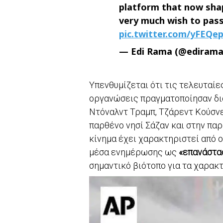
platform that now shap
very much wish to pass
pic.twitter.com/yFEQe
— Edi Rama (@edirama
Υπενθυμίζεται ότι τις τελευταίε
οργανώσεις πραγματοποίησαν δι
Ντόναλντ Τραμπ, Τζάρεντ Κούσνε
παρθένο νησί Σάζαν και στην πα
κίνημα έχει χαρακτηριστεί από 
μέσα ενημέρωσης ως
«επανάστα
σημαντικό βιότοπο για τα χαρακτ