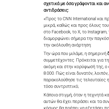
σχετικά με όσα γράφονται και αν
αντιδράσεις:
«Προς το CNN International και 
μικρά, καθώς και προς όλους τ
στο Facebook, το X, το Instagram
διαμορφώνει σήμερα την παγκόσμ
την ακόλουθη ανάρτηση:
Την ώρα που μιλάμε, η σημερινή
συμμετέχοντες. Πρόκειται για τ
ακόμη και στην κορύφωσή της, ο
8.000. Πώς είναι δυνατόν, λοιπόν
παρακολούθησε τις τελευταίες η
τόσο συντριπτικό;
Κάποια στιγμή, όταν η τεχνητά 
αυτών θα έχει περάσει και τα συ
κόσμος θα πρέπει να εξετάσει π