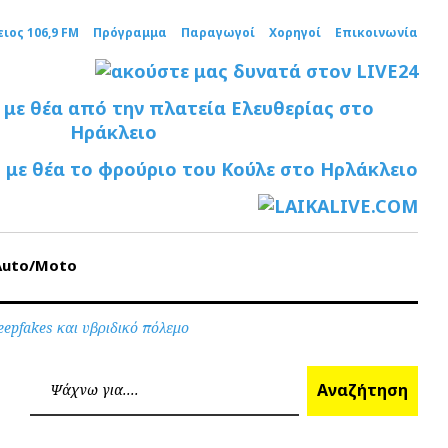
ειος 106,9 FM
Πρόγραμμα
Παραγωγοί
Χορηγοί
Επικοινωνία
Auto/Moto
eepfakes και υβριδικό πόλεμο
Ανα
Αναζήτηση