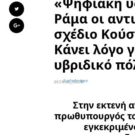
«Ψηφιακή υσ
Twitter
Ράμα οι αντι
Google+
σχέδιο Κούσ
Κάνει λόγο 
υβριδικό πό
access_time
2 μήνες πριν
Στην εκτενή 
πρωθυπουργός τον
εγκεκριμέν