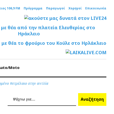
ειος 106,9 FM
Πρόγραμμα
Παραγωγοί
Χορηγοί
Επικοινωνία
Auto/Moto
ιωμένο πετρέλαιο στην αντλία
Ανα
Αναζήτηση