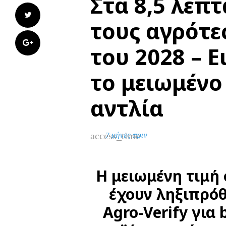
Στα 8,5 λεπ
Twitter
τους αγρότε
Google+
του 2028 – 
το μειωμένο
αντλία
access_time
7 μήνες πριν
Η μειωμένη τιμή
έχουν ληξιπρόθ
Agro-Verify για 