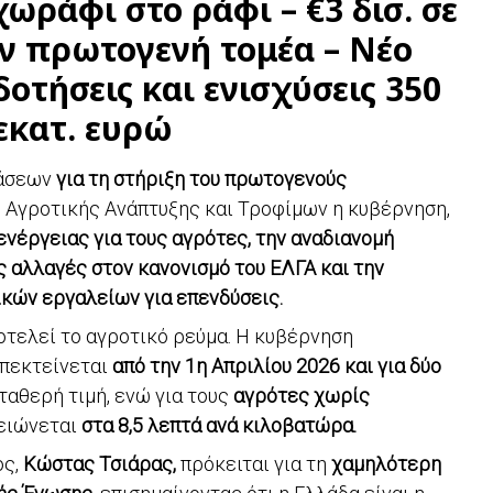
ωράφι στο ράφι – €3 δισ. σε
ον πρωτογενή τομέα – Νέο
δοτήσεις και ενισχύσεις 350
εκατ. ευρώ
βάσεων
για τη στήριξη του πρωτογενούς
 Αγροτικής Ανάπτυξης και Τροφίμων η κυβέρνηση,
ενέργειας για τους αγρότες, την αναδιανομή
ς αλλαγές στον κανονισμό του ΕΛΓΑ και την
κών εργαλείων για επενδύσεις.
οτελεί το αγροτικό ρεύμα. Η κυβέρνηση
επεκτείνεται
από την 1η Απριλίου 2026 και για δύο
ταθερή τιμή, ενώ για τους
αγρότες χωρίς
μειώνεται
στα 8,5 λεπτά ανά κιλοβατώρα.
ός,
Κώστας Τσιάρας,
πρόκειται για τη
χαμηλότερη