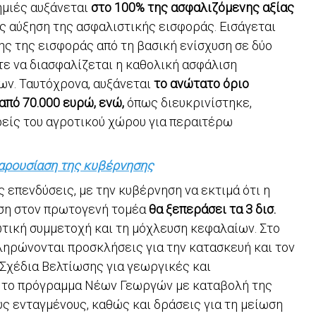
ημιές αυξάνεται
στο 100% της ασφαλιζόμενης αξίας
 αύξηση της ασφαλιστικής εισφοράς. Εισάγεται
ς της εισφοράς από τη βασική ενίσχυση σε δύο
στε να διασφαλίζεται η καθολική ασφάλιση
ων. Ταυτόχρονα, αυξάνεται
το ανώτατο όριο
από 70.000 ευρώ, ενώ,
όπως διευκρινίστηκε,
ορείς του αγροτικού χώρου για περαιτέρω
παρουσίαση της κυβέρνησης
ς επενδύσεις, με την κυβέρνηση να εκτιμά ότι η
ηση στον πρωτογενή τομέα
θα ξεπεράσει τα 3 δισ.
τική συμμετοχή και τη μόχλευση κεφαλαίων. Στο
ληρώνονται προσκλήσεις για την κατασκευή και τον
Σχέδια Βελτίωσης για γεωργικές και
 το πρόγραμμα Νέων Γεωργών με καταβολή της
ς ενταγμένους, καθώς και δράσεις για τη μείωση