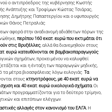
οινού ο αντιπρόεδρος της κυβέρνησης Κωστής
κής Ανάπτυξης και Τροφίμων Κώστας Τσιάρας,
ησης Δημήτρης Παπαστεργίου και ο υφυπουργός
ικών Θάνος Πετραλιάς.
εων αφορά στην αναδιανομή αδιάθετων πόρων της
ινώθηκε,
περίπου 160 εκατ. ευρώ που εκτιμάται ότι
φούν στις Βρυξέλλες
, αλλά θα διανεμηθούν στους
ατ. ευρώ κατευθύνονται σε βαμβακοπαραγωγούς
γικών σχημάτων, προκειμένου να καλυφθεί
ξετάζεται και η ένταξη των παραγωγών μηδικής,
ό τα μέτρα βιοασφάλειας λόγω ευλογιάς.
Τα
ονται στους
κτηνοτρόφους, με 40 εκατ. ευρώ να
σχυση και 40 εκατ. ευρώ οικολογικά σχήματα.
Οι
άτων προγραμματίζονται για το δεύτερο τρίμηνο,
τικών και επιτόπιων ελέγχων.
αστικές αλλαγές στον κανονισμό του ΕΛΓΑ.
Η