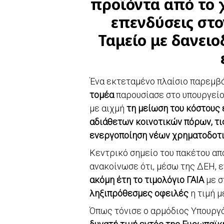
προϊόντα από το χ
επενδύσεις στ
Ταμείο με δανειο
Ένα εκτεταμένο πλαίσιο παρεμ
τομέα
παρουσίασε στο υπουργείο
με αιχμή
τη μείωση του κόστους 
αδιάθετων κοινοτικών πόρων, τι
ενεργοποίηση νέων χρηματοδοτι
Κεντρικό σημείο του πακέτου απ
ανακοίνωσε ότι, μέσω της ΔΕΗ, 
ακόμη έτη το τιμολόγιο ΓΑΙΑ
με σ
ληξιπρόθεσμες οφειλές
η τιμή 
Όπως τόνισε ο αρμόδιος Υπουργ