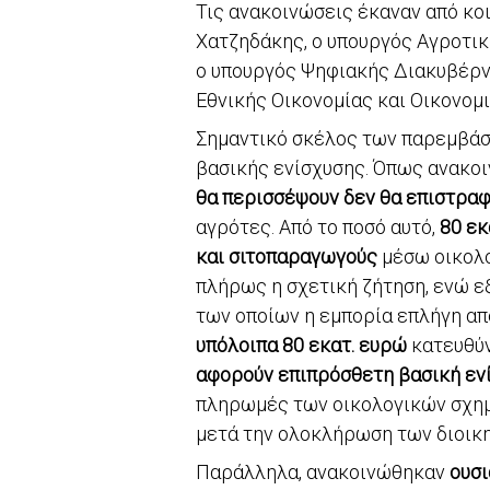
Τις ανακοινώσεις έκαναν από κ
Χατζηδάκης, ο υπουργός Αγροτι
ο υπουργός Ψηφιακής Διακυβέρν
Εθνικής Οικονομίας και Οικονομ
Σημαντικό σκέλος των παρεμβάσ
βασικής ενίσχυσης. Όπως ανακο
θα περισσέψουν δεν θα επιστρα
αγρότες. Από το ποσό αυτό,
80 εκ
και σιτοπαραγωγούς
μέσω οικολο
πλήρως η σχετική ζήτηση, ενώ ε
των οποίων η εμπορία επλήγη απ
υπόλοιπα 80 εκατ. ευρώ
κατευθύν
αφορούν επιπρόσθετη βασική ενί
πληρωμές των οικολογικών σχημ
μετά την ολοκλήρωση των διοικη
Παράλληλα, ανακοινώθηκαν
ουσι