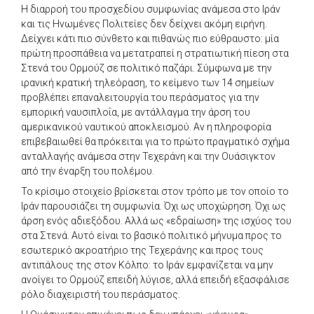
Η διαρροή του προσχεδίου συμφωνίας ανάμεσα στο Ιράν
και τις Ηνωμένες Πολιτείες δεν δείχνει ακόμη ειρήνη.
Δείχνει κάτι πιο σύνθετο και πιθανώς πιο εύθραυστο: μία
πρώτη προσπάθεια να μετατραπεί η στρατιωτική πίεση στα
Στενά του Ορμούζ σε πολιτικό παζάρι. Σύμφωνα με την
ιρανική κρατική τηλεόραση, το κείμενο των 14 σημείων
προβλέπει επαναλειτουργία του περάσματος για την
εμπορική ναυσιπλοΐα, με αντάλλαγμα την άρση του
αμερικανικού ναυτικού αποκλεισμού. Αν η πληροφορία
επιβεβαιωθεί θα πρόκειται για το πρώτο πραγματικό σχήμα
ανταλλαγής ανάμεσα στην Τεχεράνη και την Ουάσιγκτον
από την έναρξη του πολέμου.
Το κρίσιμο στοιχείο βρίσκεται στον τρόπο με τον οποίο το
Ιράν παρουσιάζει τη συμφωνία. Όχι ως υποχώρηση. Όχι ως
άρση ενός αδιεξόδου. Αλλά ως «εδραίωση» της ισχύος του
στα Στενά. Αυτό είναι το βασικό πολιτικό μήνυμα προς το
εσωτερικό ακροατήριο της Τεχεράνης και προς τους
αντιπάλους της στον Κόλπο: το Ιράν εμφανίζεται να μην
ανοίγει το Ορμούζ επειδή λύγισε, αλλά επειδή εξασφάλισε
ρόλο διαχειριστή του περάσματος.