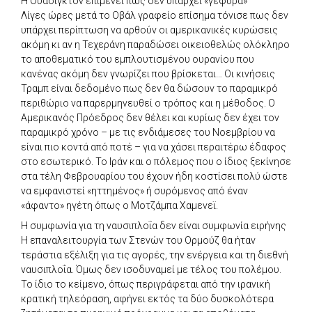
Η Ουάσιγκτον επιμένει πως δεν υπάρχει «γέφυρα»
Λίγες ώρες μετά το Οβάλ γραφείο επίσημα τόνισε πως δεν
υπάρχει περίπτωση να αρθούν οι αμερικανικές κυρώσεις
ακόμη κι αν η Τεχεράνη παραδώσει οικειοθελώς ολόκληρο
το αποθεματικό του εμπλουτισμένου ουρανίου που
κανένας ακόμη δεν γνωρίζει που βρίσκεται… Οι κινήσεις
Τραμπ είναι δεδομένο πως δεν θα δώσουν το παραμικρό
περιθώριο να παρερμηνευθεί ο τρόπος και η μέθοδος. Ο
Αμερικανός Πρόεδρος δεν θέλει και κυρίως δεν έχει τον
παραμικρό χρόνο – με τις ενδιάμεσες του Νοεμβρίου να
είναι πιο κοντά από ποτέ – για να χάσει περαιτέρω έδαφος
στο εσωτερικό. Το Ιράν και ο πόλεμος που ο ίδιος ξεκίνησε
στα τέλη Φεβρουαρίου του έχουν ήδη κοστίσει πολύ ώστε
να εμφανιστεί «ηττημένος» ή συρόμενος από έναν
«άφαντο» ηγέτη όπως ο Μοτζάμπα Χαμενεϊ.
Η συμφωνία για τη ναυσιπλοΐα δεν είναι συμφωνία ειρήνης
Η επαναλειτουργία των Στενών του Ορμούζ θα ήταν
τεράστια εξέλιξη για τις αγορές, την ενέργεια και τη διεθνή
ναυσιπλοΐα. Όμως δεν ισοδυναμεί με τέλος του πολέμου.
Το ίδιο το κείμενο, όπως περιγράφεται από την ιρανική
κρατική τηλεόραση, αφήνει εκτός τα δύο δυσκολότερα