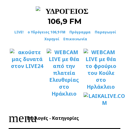
Skip
to
content
LIVE!
ο Υδρόγειος 106,9 FM
Πρόγραμμα
Παραγωγοί
Χορηγοί
Επικοινωνία
menu
Επιλογές - Κατηγορίες