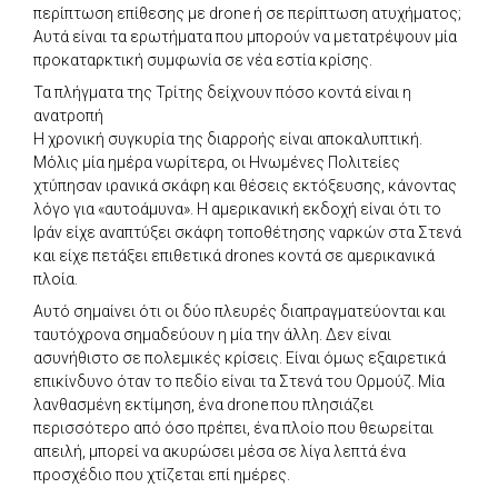
περίπτωση επίθεσης με drone ή σε περίπτωση ατυχήματος;
Αυτά είναι τα ερωτήματα που μπορούν να μετατρέψουν μία
προκαταρκτική συμφωνία σε νέα εστία κρίσης.
Τα πλήγματα της Τρίτης δείχνουν πόσο κοντά είναι η
ανατροπή
Η χρονική συγκυρία της διαρροής είναι αποκαλυπτική.
Μόλις μία ημέρα νωρίτερα, οι Ηνωμένες Πολιτείες
χτύπησαν ιρανικά σκάφη και θέσεις εκτόξευσης, κάνοντας
λόγο για «αυτοάμυνα». Η αμερικανική εκδοχή είναι ότι το
Ιράν είχε αναπτύξει σκάφη τοποθέτησης ναρκών στα Στενά
και είχε πετάξει επιθετικά drones κοντά σε αμερικανικά
πλοία.
Αυτό σημαίνει ότι οι δύο πλευρές διαπραγματεύονται και
ταυτόχρονα σημαδεύουν η μία την άλλη. Δεν είναι
ασυνήθιστο σε πολεμικές κρίσεις. Είναι όμως εξαιρετικά
επικίνδυνο όταν το πεδίο είναι τα Στενά του Ορμούζ. Μία
λανθασμένη εκτίμηση, ένα drone που πλησιάζει
περισσότερο από όσο πρέπει, ένα πλοίο που θεωρείται
απειλή, μπορεί να ακυρώσει μέσα σε λίγα λεπτά ένα
προσχέδιο που χτίζεται επί ημέρες.