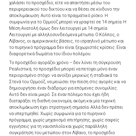
χαλάσει το προσχέδιο, είτε να απαντήσει μέσω του
περιφερειακού του δικτύου και να θέσει σε κίνδυνο την
αποκλιμάκωση. Αυτό είναι το πραγματικό ρίσκο. Η
συμφωνία για το Ορμούζ μπορεί να γραφτεί σε 14 σημεία. Η
Μέση Ανατολή όμως δεν λειτουργεί με 14 σημεία.
Λειτουργεί με αλληλοσυνδεόμενα μέτωπα. Ο Κόλπος, ο
Λίβανος, οι αμερικανικές βάσεις, το ισραηλινό μέτωπο και
το πυρηνικό πρόγραμμα δεν είναι ξεχωριστές κρίσεις. Είναι
διαφορετικά δωμάτια του ίδιου πολέμου.
Το προσχέδιο αγοράζει χρόνο – δεν λύνει τη σύγκρουση
Ρεαλιστικά, το προσχέδιο μπορεί να πετύχει μόνο έναν
περιορισμένο στόχο: να ανοίξει μερικώς ή σταδιακά τα
Στενά του Ορμούζ, να μειώσει την πίεση στις αγορές και να
δημιουργήσει έναν διάδρομο για επόμενες συνομιλίες.
Αυτό δεν είναι μικρό. Σε έναν πόλεμο που έχει ήδη
διαταράξει τη διεθνή οικονομία, ακόμη και μία τεχνική
αποκλιμάκωση έχει στρατηγική σημασία. Αλλά δεν πρέπει
να υπερτιμηθεί. Χωρίς συμφωνία για το πυρηνικό
πρόγραμμα, χωρίς μηχανισμό επιτήρησης, χωρίς σαφείς
εγγυήσεις για τη ναυσιπλοΐα και χωρίς παράλληλη
συγκράτηση του μετώπου στον Λίβανο, το προσχέδιο