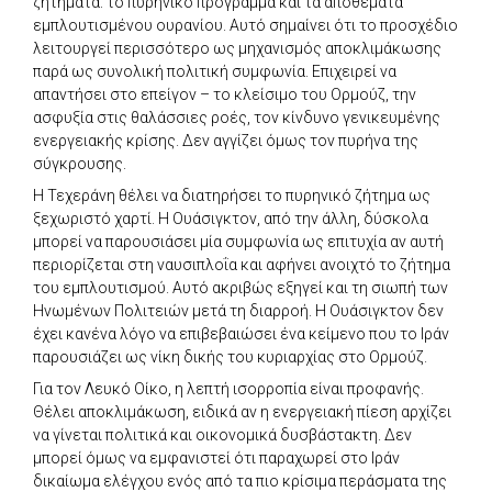
ζητήματα: το πυρηνικό πρόγραμμα και τα αποθέματα
εμπλουτισμένου ουρανίου. Αυτό σημαίνει ότι το προσχέδιο
λειτουργεί περισσότερο ως μηχανισμός αποκλιμάκωσης
παρά ως συνολική πολιτική συμφωνία. Επιχειρεί να
απαντήσει στο επείγον – το κλείσιμο του Ορμούζ, την
ασφυξία στις θαλάσσιες ροές, τον κίνδυνο γενικευμένης
ενεργειακής κρίσης. Δεν αγγίζει όμως τον πυρήνα της
σύγκρουσης.
Η Τεχεράνη θέλει να διατηρήσει το πυρηνικό ζήτημα ως
ξεχωριστό χαρτί. Η Ουάσιγκτον, από την άλλη, δύσκολα
μπορεί να παρουσιάσει μία συμφωνία ως επιτυχία αν αυτή
περιορίζεται στη ναυσιπλοΐα και αφήνει ανοιχτό το ζήτημα
του εμπλουτισμού. Αυτό ακριβώς εξηγεί και τη σιωπή των
Ηνωμένων Πολιτειών μετά τη διαρροή. Η Ουάσιγκτον δεν
έχει κανένα λόγο να επιβεβαιώσει ένα κείμενο που το Ιράν
παρουσιάζει ως νίκη δικής του κυριαρχίας στο Ορμούζ.
Για τον Λευκό Οίκο, η λεπτή ισορροπία είναι προφανής.
Θέλει αποκλιμάκωση, ειδικά αν η ενεργειακή πίεση αρχίζει
να γίνεται πολιτικά και οικονομικά δυσβάστακτη. Δεν
μπορεί όμως να εμφανιστεί ότι παραχωρεί στο Ιράν
δικαίωμα ελέγχου ενός από τα πιο κρίσιμα περάσματα της