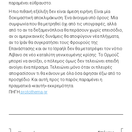
παραμένει εύθραυστο.
Η πιο πιθανή εξέλιξη δεν είναι άμεση ειρήνη. Είναι μία
δοκιμαστική αποκλιμάκωση. Ένα άνοιγμα υπό όρους. Μία
συμφωνία που θα μετρηθεί όχι από τις υπογραφές, αλλά
από το αν τα δεξαμενόπλοια θα περάσουν χωρίς επεισόδιο,
αν οι αμερικανικές δυνάμεις θα αποφύγουν νέα πλήγματα,
αν το Ιράν θα συγκρατήσει τους Φρουρούς της
Επανάστασης και αν το Ισραήλ δεν θα μετατρέψει τον νότιο
Λίβανο σε νέο καταλύτη γενικευμένης κρίσης. Το Ορμούζ
μπορεί να ανοίξει, ο πόλεμος όμως δεν τελειώνει επειδή
ανοίγει ένα πέρασμα. Τελειώνει μόνο όταν οι πλευρές
αποφασίσουν τι θα κάνουν με όλα όσα άφησαν έξω από το
προσχέδιο. Και αυτή, προς το παρόν, παραμένει η
πραγματικά «καυτή» εκκρεμότητα.
ΠΗΓΗ
protothema.gr