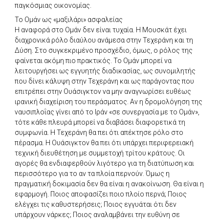
παγκόσμιας οικονομίας.
Το Ομάν ως «μαξιλάρι» ασφαλείας
Η αναφορά στο Ομάν δεν είναι τυχαία. Η Μουσκάτ έχει
διαχρονικά ρόλο διαύλου ανάμεσα στην Τεχεράνη και τη
Δύση. Στο συγκεκριμένο προσχέδιο, όμως, ο ρόλος της
φαίνεται ακόμη πιο πρακτικός. Το Ομάν μπορεί να
λειτουργήσει ως εγγυητής διαδικασίας, ως συνομιλητής
που δίνει κάλυψη στην Τεχεράνη και ως παράγοντας που
επιτρέπει στην Ουάσιγκτον να μην αναγνωρίσει ευθέως
ιρανική διαχείριση του περάσματος. Αν η δρομολόγηση της
ναυσιπλοΐας γίνει από το Ιράν «σε συνεργασία με το Ομάν»,
τότε κάθε πλευρά μπορεί να διαβάσει διαφορετικά τη
συμφωνία. Η Τεχεράνη θα πει ότι απέκτησε ρόλο στο
πέρασμα. Η Ουάσιγκτον θα πει ότι υπάρχει περιφερειακή
τεχνική διευθέτηση με συμμετοχή τρίτου κράτους. Οι
αγορές θα ενδιαφερθούν λιγότερο για τη διατύπωση και
περισσότερο για το αν τα πλοία περνούν. Όμως η
πραγματική δοκιμασία δεν θα είναι η ανακοίνωση. Θα είναι η
εφαρμογή. Ποιος αποφασίζει ποιο πλοίο περνά; Ποιος
ελέγχει τις καθυστερήσεις; Ποιος εγγυάται ότι δεν
υπάρχουν νάρκες; Ποιος αναλαμβάνει την ευθύνη σε