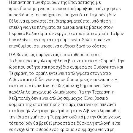
Η απάντηση των Φρουρών της Επανάστασης, με
προειδοποίηση για «αποφασιστική αμοιβαία απάντηση» σε
παραβιάσεις της εκεχειρίας, δείχνει ότι η Τεχεράνη δεν
θέλει να εμφανιστεί ότι διαπραγματεύεται υπό πίεση. Η
απειλή για νέα πλήγματα σε αμερικανικές βάσεις στον
Περσικό Κόλπο κρατά ενεργό το στρατιωτικό χαρτί. Το Ιράν
δεν κλείνει την πόρτα στη συμφωνία. Θέλει όμως να
υπενθυμίσει ότι μπορεί να αυξήσει ξανά το κόστος.
Ο Λίβανος ως παράγοντας αποσταθεροποίησης
Το δεύτερο μεγάλο πρόβλημα βρίσκεται εκτός Ορμούζ. Την
ώρα που συζητείται προσχέδιο ανάμεσα σε Ουάσιγκτον και
Τεχεράνη, το Ισραήλ εντείνει τα πλήγματα στον νότιο
Λίβανο και εκδίδει νέες προειδοποιήσεις εκκένωσης. Η
εκστρατεία εναντίον της Χεζμπολάχ δημιουργεί έναν
παράλληλο μηχανισμό κλιμάκωσης. Για την Τεχεράνη, η
Χεζμπολάχ δεν είναι απλώς σύμμαχος. Είναι βασικό
κομμάτι της αποτρεπτικής της αρχιτεκτονικής απέναντι
στο Ισραήλ. Αν η ισραηλινή πίεση στον Λίβανο κλιμακωθεί
την ίδια στιγμή που η Τεχεράνη συζητά με την Ουάσιγκτον,
τότε το Ιράν θα βρεθεί μπροστά σε δύσκολη επιλογή: είτε
να ανεχθεί τη φθορά ενός κρίσιμου συμμάχου για να μη