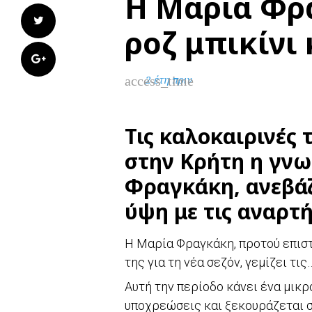
Η Μαρία Φρ
Twitter
ροζ μπικίνι 
Google+
access_time
2 έτη πριν
Τις καλοκαιρινές
στην Κρήτη η γν
Φραγκάκη, ανεβάζ
ύψη με τις αναρτή
Η Μαρία Φραγκάκη, προτού επισ
της για τη νέα σεζόν, γεμίζει τι
Αυτή την περίοδο κάνει ένα μικρ
υποχρεώσεις και ξεκουράζεται σ