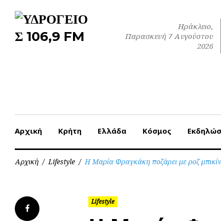
Skip
to
Ηράκλειο,
content
Παρασκευή 7 Αυγούστου
2026
Αρχική
Κρήτη
Ελλάδα
Κόσμος
Εκδηλώσ
Αρχική
/
Lifestyle
/
Η Μαρία Φραγκάκη ποζάρει με ροζ μπικίνι
Lifestyle
Facebook