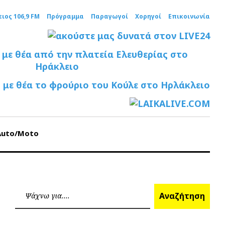
ειος 106,9 FM
Πρόγραμμα
Παραγωγοί
Χορηγοί
Επικοινωνία
Auto/Moto
Ανα
Αναζήτηση