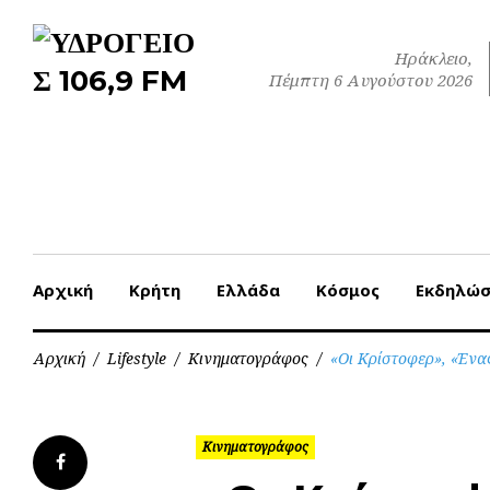
Skip
to
Ηράκλειο,
content
Πέμπτη 6 Αυγούστου 2026
Αρχική
Κρήτη
Ελλάδα
Κόσμος
Εκδηλώσ
Αρχική
/
Lifestyle
/
Κινηματογράφος
/
«Οι Κρίστοφερ», «Ένα
Κινηματογράφος
Facebook