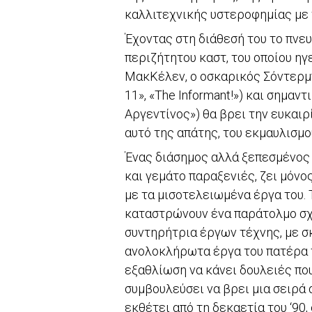
καλλιτεχνικής υστεροφημίας με 
Έχοντας στη διάθεσή του το πνε
περιζήτητου καστ, του οποίου ηγ
ΜακΚέλεν, ο οσκαρικός Σόντερμπ
11», «The Informant!») και σημαν
Αργεντίνος») θα βρει την ευκαιρ
αυτό της απάτης, του εκμαυλισμ
Ένας διάσημος αλλά ξεπεσμένος 
και γεμάτο παραξενιές, ζει μόνος
με τα μισοτελειωμένα έργα του. 
καταστρώνουν ένα παράτολμο σχ
συντηρήτρια έργων τέχνης, με σκ
ανολοκλήρωτα έργα του πατέρα το
εξαθλίωση να κάνει δουλειές που 
συμβουλεύσει να βρει μια σειρά 
εκθέτει από τη δεκαετία του ‘90,