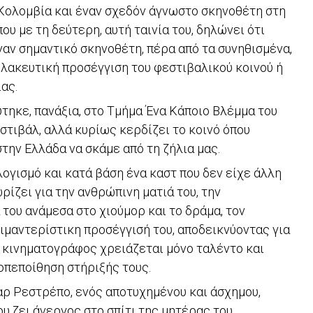
Κολομβία και έναν σχεδόν άγνωστο σκηνοθέτη στη
ου με τη δεύτερη, αυτή ταινία του, δηλώνει ότι
ναν σημαντικό σκηνοθέτη, πέρα από τα συνηθισμένα,
ολακευτική προσέγγιση του φεστιβαλικού κοινού ή
ας.
ύτηκε, πανάξια, στο Τμήμα Ένα Κάποιο Βλέμμα του
στιβάλ, αλλά κυρίως κερδίζει το κοινό όπου
την Ελλάδα να σκάμε από τη ζήλια μας.
ογισμό και κατά βάση ένα καστ που δεν είχε άλλη
ρίζει για την ανθρώπινη ματιά του, την
 του ανάμεσα στο χιούμορ και το δράμα, τον
ιμαντερίστικη προσέγγισή του, αποδεικνύοντας για
ς κινηματογράφος χρειάζεται μόνο ταλέντο και
τοπεποίθηση στήριξής τους.
αρ Ρεστρέπο, ενός αποτυχημένου και άσχημου,
υ ζει άνεργος στο σπίτι της μητέρας του,