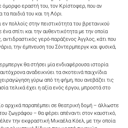
ε όμορφο εραστή του, τον Κρίστοφερ, που αν
τα παιδιά του και τη Λόρι.
αι εν πολλοίς στην πειστικότητα του βρετανικού
 ένα σπίτι και την αυθεντικότητα με την οποία
, αντιδραστικός γερό-παράξενος Άγγλος, κάτι που
άριο, την έμπνευση του Σόντερμπεργκ και φυσικά,
τερμπεργκ θα στήσει μία ενδιαφέρουσα ιστορία
αυτόχρονα αναδεικνύει τα σκοτεινά παιχνίδια
χειραγώγηση γύρω από τη φήμη, που ανεβάζει τις
ασία τελικά έχει η αξία ενός έργου, μπροστά στο
οίο αρχικά παραπέμπει σε θεατρική δομή – άλλωστε
ι του ζωγράφου – θα φέρει απέναντι στον καυστικό,
έλεν την εκφραστική Μικαέλα Κόελ, με την οποία