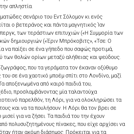
την απληστία.
υματώδες σενάριο του Εντ Σόλομον κι ενός
είται ο βετεράνος και πάντα μαγνητικός Ίαν
εργκ, των τεράστιων επιτυχιών («Η Συμμορία των
τικών δημιουργιών («Έριν Μπρόκοβιτς», «Τσε: Ο
ία να παίξει σε ένα γήπεδο που σαφώς προτιμά,
ού των θολών ορίων μεταξύ αλήθειας και ψεύδους.
ζωγράφος, που τα γεράματα τον έκαναν οξύθυμο
 του σε ένα χαοτικό μποέμ σπίτι στο Λονδίνο, μαζί
Τα αποξενωμένα από καιρό παιδιά του,
έδιο, προσλαμβάνοντας μία ταλαντούχα
οτεινό παρελθόν, τη Λόρι, για να ολοκληρώσει τα
υς και να τα πουλήσουν. Η Λόρι θα τον βρει σε
μισεί για να ζήσει. Τα παιδιά του την έχουν
από πολυσυζητημένους πίνακες, που είχε αρχίσει να
 όταν ήταν ακόμη διάσημος. Πρόκειται για τα