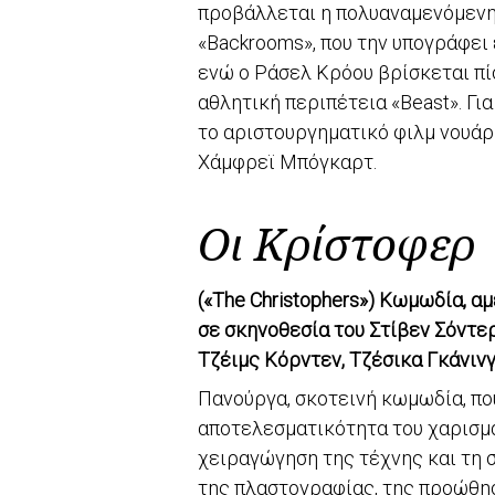
προβάλλεται η πολυαναμενόμενη τ
«Backrooms», που την υπογράφει
ενώ ο Ράσελ Κρόου βρίσκεται πί
αθλητική περιπέτεια «Beast». Γι
το αριστουργηματικό φιλμ νουάρ
Χάμφρεϊ Μπόγκαρτ.
Οι Κρίστοφερ
(«The Christophers») Κωμωδία, α
σε σκηνοθεσία του Στίβεν Σόντε
Τζέιμς Κόρντεν, Τζέσικα Γκάνινγ
Πανούργα, σκοτεινή κωμωδία, που
αποτελεσματικότητα του χαρισμα
χειραγώγηση της τέχνης και τη σ
της πλαστογραφίας, της προώθησ