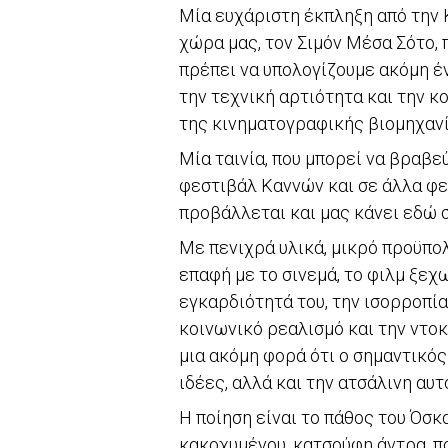
Μία ευχάριστη έκπληξη από την 
χώρα μας, τον Σιμόν Μέσα Σότο, π
πρέπει να υπολογίζουμε ακόμη έ
την τεχνική αρτιότητα και την κ
της κινηματογραφικής βιομηχανί
Μία ταινία, που μπορεί να βραβε
φεστιβάλ Καννών και σε άλλα φε
προβάλλεται και μας κάνει εδώ σ
Με πενιχρά υλικά, μικρό προϋπολ
επαφή με το σινεμά, το φιλμ ξεχω
εγκαρδιότητά του, την ισορροπία
κοινωνικό ρεαλισμό και την ντοκ
μια ακόμη φορά ότι ο σημαντικό
ιδέες, αλλά και την ατσάλινη αυ
Η ποίηση είναι το πάθος του Όσκ
κακοχυμένου, κατσούφη άντρα, πο