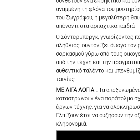
συνθέτουν ένα εκρηκτικό και συ
αναμμένη τη φλόγα του μυστηρίο
του ζωγράφου, η μεγαλύτερη θαυ
απέναντι στα αρπαχτικά παιδιά;
Ο Σόντερμπεργκ, γνωρίζοντας πο
αλήθειας, συντονίζει άψογα τον ρ
σαρκασμού γύρω από τους οικογε
από την τέχνη και την πραγματικ
αυθεντικό ταλέντο και υπενθυμίζ
ταινίες.
ΜΕ ΛΙΓΑ ΛΟΓΙΑ…
Τα αποξενωμένα
καταστρώνουν ένα παράτολμο σχ
έργων τέχνης, για να ολοκληρώσ
Ελπίζουν έτσι να αυξήσουν την α
κληρονομιά.