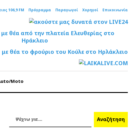
ειος 106,9 FM
Πρόγραμμα
Παραγωγοί
Χορηγοί
Επικοινωνία
Auto/Moto
Ανα
Αναζήτηση