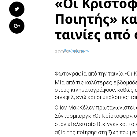
«Οι Κρίστοφ
Twitter
Ποιητής» κα
Google+
ταινίες από
access_time
2 μήνες πριν
Φωτογραφία από την ταινία «Οι 
Μία από τις καλύτερες εβδομάδε
στους κινηματογράφους, καθώς απ
σινεφίλ, ενώ και οι υπόλοιπες τα
Ο Ιάν ΜακΚέλεν πρωταγωνιστεί σ
Σόντερμπεργκ «Οι Κρίστοφερ», ο
στον «Τελευταίο Βίκινγκ» και το
αξία της ποίησης στη ζωή που μ