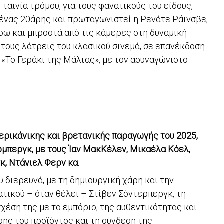
αινία τρόμου, για τους φανατικούς του είδους,
 ένας 20άρης και πρωταγωνιστεί η Ρενάτε Ράινσβε,
σω και μπροστά από τις κάμερες στη δυναμική
α τους λάτρεις του κλασικού σινεμά, σε επανέκδοση
 «Το Γεράκι της Μάλτας», με τον ασυναγώνιστο
μερικάνικης και βρετανικής παραγωγής του 2025,
ρμπεργκ, με τους Ίαν ΜακΚέλεν, Μικαέλα Κόελ,
κ, Ντάνιελ Φερν κα.
 διερευνά, με τη δημιουργική χάρη και την
τικού – όταν θέλει – Στίβεν Σόντερπεργκ, τη
χέση της με το εμπόριο, της αυθεντικότητας και
ης του προϊόντος και τη σύνδεση της