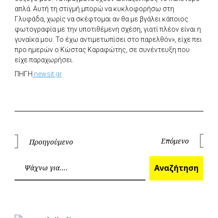
απλά. Αυτή τη στιγμή μπορώ να κυκλοφορήσω στη
Γλυφάδα, χωρίς να σκέφτομαι αν θα με βγάλει κάποιος
φωτογραφία με την υποτιθέμενη σχέση, γιατί πλέον είναι η
γυναίκα μου. Το έχω αντιμετωπίσει στο παρελθόν», είχε πει
προ ημερών ο Κώστας Καραφώτης, σε συνέντευξη που
είχε παραχωρήσει.
ΠΗΓΗ
newsit.gr
Πλοήγηση
Επόμενο
Προηγούμενο
Επόμεν
Προηγούμενο
άρθρων
Ανα
Αναζήτηση