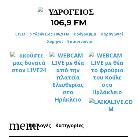
Skip
to
content
LIVE!
ο Υδρόγειος 106,9 FM
Πρόγραμμα
Παραγωγοί
Χορηγοί
Επικοινωνία
menu
Επιλογές - Κατηγορίες