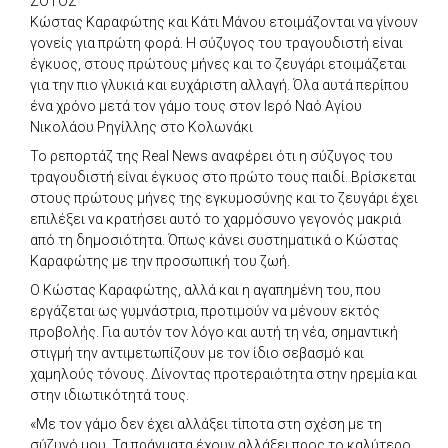
ΖΟΤΟΣ
Κώστας Καραφώτης και Κάτι Μάνου ετοιμάζονται να γίνουν
γονείς για πρώτη φορά. Η σύζυγος του τραγουδιστή είναι
έγκυος, στους πρώτους μήνες και το ζευγάρι ετοιμάζεται
για την πιο γλυκιά και ευχάριστη αλλαγή. Όλα αυτά περίπου
ένα χρόνο μετά τον γάμο τους στον Ιερό Ναό Αγίου
Νικολάου Ρηγίλλης στο Κολωνάκι
Το ρεπορτάζ της Real News αναφέρει ότι η σύζυγος του
τραγουδιστή είναι έγκυος στο πρώτο τους παιδί. Βρίσκεται
στους πρώτους μήνες της εγκυμοσύνης και το ζευγάρι έχει
επιλέξει να κρατήσει αυτό το χαρμόσυνο γεγονός μακριά
από τη δημοσιότητα. Όπως κάνει συστηματικά ο Κώστας
Καραφώτης με την προσωπική του ζωή.
Ο Κώστας Καραφώτης, αλλά και η αγαπημένη του, που
εργάζεται ως γυμνάστρια, προτιμούν να μένουν εκτός
προβολής. Για αυτόν τον λόγο και αυτή τη νέα, σημαντική
στιγμή την αντιμετωπίζουν με τον ίδιο σεβασμό και
χαμηλούς τόνους. Δίνοντας προτεραιότητα στην ηρεμία και
στην ιδιωτικότητά τους.
«Με τον γάμο δεν έχει αλλάξει τίποτα στη σχέση με τη
σύζυγό μου. Τα πράγματα έχουν αλλάξει προς το καλύτερο