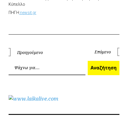
Κύπελλο
ΠΗΓΗ
newsit.gr
Πλοήγηση
Επόμενο
Προηγούμενο
Επόμεν
Προηγούμενο
άρθρων
Ανα
Αναζήτηση