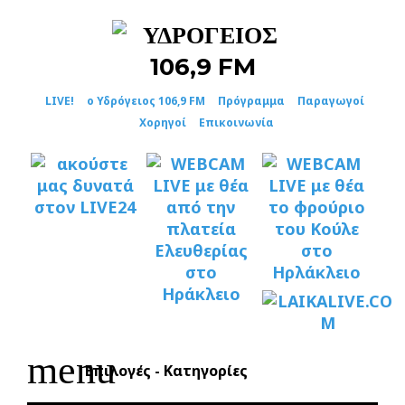
Skip
to
content
LIVE!
ο Υδρόγειος 106,9 FM
Πρόγραμμα
Παραγωγοί
Χορηγοί
Επικοινωνία
menu
Επιλογές - Κατηγορίες