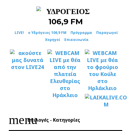
Skip
to
content
LIVE!
ο Υδρόγειος 106,9 FM
Πρόγραμμα
Παραγωγοί
Χορηγοί
Επικοινωνία
menu
Επιλογές - Κατηγορίες