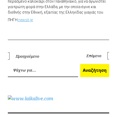
περασμένο καλοκαίρι στον Παναθηναϊκό, για να αγωνιστεί
για πρώτη φορά στην Ελλάδα, με την οποία έγινε και
διεθνής στην Εθνική, εξαιτίας της Ελληνίδας γιαγιάς του.
ΠΗΓΗ
newsit.gr
Πλοήγηση
Επόμενο
Προηγούμενο
Επόμεν
Προηγούμενο
άρθρων
Ανα
Αναζήτηση