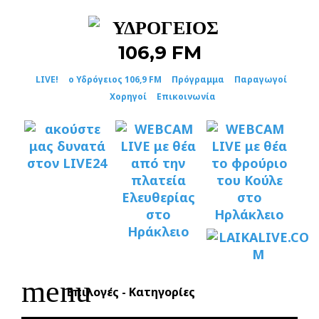
Skip
to
content
LIVE!
ο Υδρόγειος 106,9 FM
Πρόγραμμα
Παραγωγοί
Χορηγοί
Επικοινωνία
menu
Επιλογές - Κατηγορίες