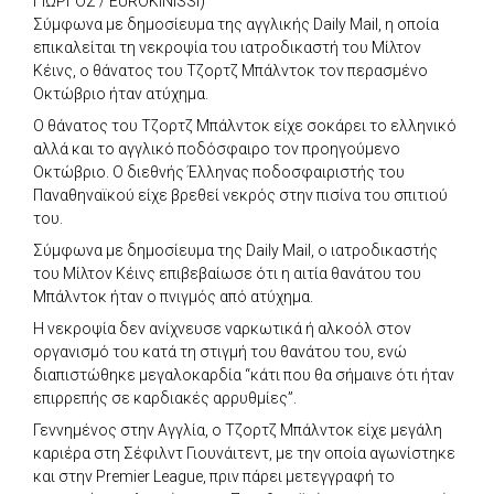
ΓΙΩΡΓΟΣ / EUROKINISSI)
Σύμφωνα με δημοσίευμα της αγγλικής Daily Mail, η οποία
επικαλείται τη νεκροψία του ιατροδικαστή του Μίλτον
Κέινς, ο θάνατος του Τζορτζ Μπάλντοκ τον περασμένο
Οκτώβριο ήταν ατύχημα.
Ο θάνατος του Τζορτζ Μπάλντοκ είχε σοκάρει το ελληνικό
αλλά και το αγγλικό ποδόσφαιρο τον προηγούμενο
Οκτώβριο. Ο διεθνής Έλληνας ποδοσφαιριστής του
Παναθηναϊκού είχε βρεθεί νεκρός στην πισίνα του σπιτιού
του.
Σύμφωνα με δημοσίευμα της Daily Mail, o ιατροδικαστής
του Μίλτον Κέινς επιβεβαίωσε ότι η αιτία θανάτου του
Μπάλντοκ ήταν ο πνιγμός από ατύχημα.
Η νεκροψία δεν ανίχνευσε ναρκωτικά ή αλκοόλ στον
οργανισμό του κατά τη στιγμή του θανάτου του, ενώ
διαπιστώθηκε μεγαλοκαρδία “κάτι που θα σήμαινε ότι ήταν
επιρρεπής σε καρδιακές αρρυθμίες”.
Γεννημένος στην Αγγλία, ο Τζορτζ Μπάλντοκ είχε μεγάλη
καριέρα στη Σέφιλντ Γιουνάιτεντ, με την οποία αγωνίστηκε
και στην Premier League, πριν πάρει μετεγγραφή το