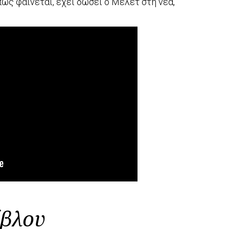
πως φαίνεται, έχει δώσει ο Μελέτ στη νέα,
ίβλου