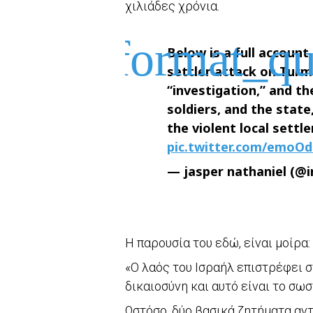
χιλιάδες χρόνια.
Below is a full account
settler attack on Tur
“investigation,” and t
soldiers, and the stat
the violent local settler
pic.twitter.com/emoO
— jasper nathaniel (@i
Η παρουσία του εδώ, είναι μοίρα:
«Ο λαός του Ισραήλ επιστρέφει στη
δικαιοσύνη και αυτό είναι το σωσ
Ωστόσο, δύο βασικά ζητήματα αντ