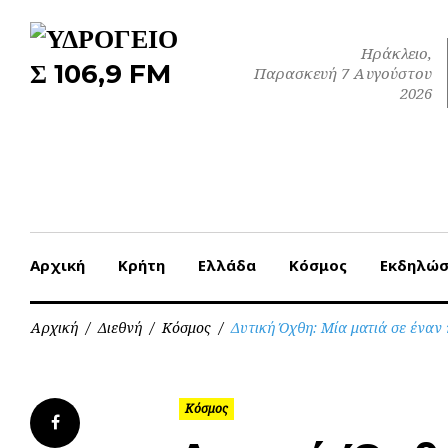
Skip
to
Ηράκλειο,
content
Παρασκευή 7 Αυγούστου
2026
Αρχική
Κρήτη
Ελλάδα
Κόσμος
Εκδηλώσ
Αρχική
/
Διεθνή
/
Κόσμος
/
Δυτική Όχθη: Μία ματιά σε έναν
Κόσμος
Facebook