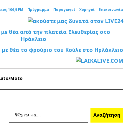
ειος 106,9 FM
Πρόγραμμα
Παραγωγοί
Χορηγοί
Επικοινωνία
Auto/Moto
Ανα
Αναζήτηση