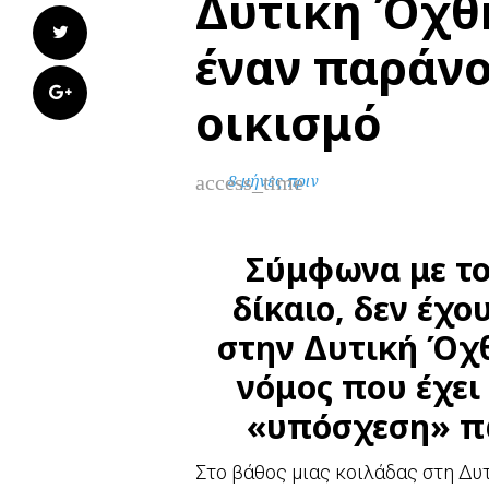
Δυτική Όχθη
Twitter
έναν παράνο
Google+
οικισμό
access_time
8 μήνες πριν
Σύμφωνα με το 
δίκαιο, δεν έχο
στην Δυτική Όχθ
νόμος που έχει
«υπόσχεση» πω
Στο βάθος μιας κοιλάδας στη Δυτ