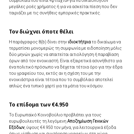
συμβόλαια που είναι «φτιαχτά» για να δικαιολογούν
μεγάλες ροές χρήματος ή για να ασκείται πίεση που δεν
ταιριάζει με τις συνήθεις εμπορικές πρακτικές.
Τον διώχνει όποτε θέλει
Η παράγραφος 8(b) δίνει στην
ιδιοκτήτρια
το δικαίωμα να
τερματίσει μονομερώς τη συμφωνία με ειδοποίηση μόλις
δύο μηνών χωρίς να απαιτείται αιτιολόγηση ή παραβίαση
όρων από τον ενοικιαστή. Είναι εξαιρετικά ασυνήθιστο για
ένα πολιτικό πρόσωπο να δέχεται τέτοια όρο για την έδρα
του γραφείου του, εκτός αν η σχέση του με την
ενοικιάστρια είναι τέτοια που το συμβόλαιο αποτελεί
απλώς ένα τυπικό χαρτί για τα μάτια του κόσμου.
Το επίδομα των €4.950
Το Ευρωπαϊκό Κοινοβούλιο προβλέπει για τους
ευρωβουλευτές τη λεγόμενη
Αποζημίωση Γενικών
Εξόδων
, ύψους €4.950 τον μήνα, για λειτουργικά έξοδα
όπως μίσθωση και συντήρηση γραφείων στη χώρα