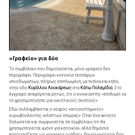
«Γραφείο» για δύο
Το συμβόλαιο που δημοσιεύεται, μόνο γραφείο δεν
περιγράφει. Περιγράφει κατοικία τεσσάρων
υπνοδωματίων, πλήρως επιπλωμένη, με πισίνα και κήπο,
στην οδό
Κυρίλλου Λουκάρεως
στα
Κάτω Πολεμίδια
. Στο
έγγραφο αναφέρεται ρητώς, ότι ο ενοικιαστής «επιθυμεί να
το χρησιμοποιήσει για οικιστικούς σκοπούς».
Εδώ συλλαμβάνεται ο νεαρός «αντισυστημικός»
ευρωβουλευτής «κλέπτων οπώρας». Όταν ένα ακίνητο
δηλώνεται και συμφωνείται σε συμβόλαιο ότι θα
χρησιμοποιείται «μόνο για κατοικία», αλλά δημόσια
παρουσιάζεται ως «γραφείο ομάδας», δημιουργούνται δύο