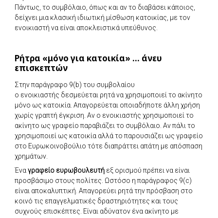
Πάντως, το συμβόλαιο, όπως και αν το διαβάσει κάποιος,
δείχνει μια κλασική ιδιωτική μίσθωση κατοικίας, με τον
ενοικιαστή να είναι αποκλειστικά υπεύθυνος.
Ρήτρα «μόνο για κατοικία» … άνευ
επισκεπτών
Στην παράγραφο 9(b) του συμβολαίου
ο ενοικιαστής δεσμεύεται ρητά να χρησιμοποιεί το ακίνητο
μόνο ως κατοικία. Απαγορεύεται οποιαδήποτε άλλη χρήση
χωρίς γραπτή έγκριση. Αν ο ενοικιαστής χρησιμοποιεί το
ακίνητο ως γραφείο παραβιάζει το συμβόλαιο. Αν πάλι το
χρησιμοποιεί ως κατοικία αλλά το παρουσιάζει ως γραφείο
στο Ευρωκοινοβούλιο τότε διαπράττει απάτη με απόσπαση
χρημάτων.
Ένα
γραφείο ευρωβουλευτή
εξ ορισμού πρέπει να είναι
προσβάσιμο στους πολίτες. Ωστόσο η παράγραφος 9(c)
είναι αποκαλυπτική. Απαγορεύει ρητά την πρόσβαση στο
κοινό τις επαγγελματικές δραστηριότητες και τους
συχνούς επισκέπτες. Είναι αδύνατον ένα ακίνητο με