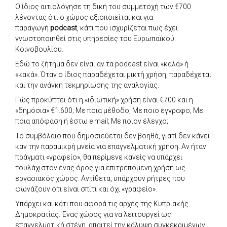
Ο ίδιος αιτιολόγησε τη δική του συμμετοχή των €700
λέγοντας ότι ο χώρος αξιοποιείται και για
παραγωγή
podcast
, κάτι που ισχυρίζεται πως έχει
γνωστοποιηθεί στις υπηρεσίες του Ευρωπαϊκού
Κοινοβουλίου.
Εδώ το ζήτημα δεν είναι αν τα podcast είναι «καλά» ή
«κακά». Όταν ο ίδιος παραδέχεται μικτή χρήση, παραδέχεται
και την ανάγκη τεκμηρίωσης της αναλογίας.
Πώς προκύπτει ότι η «ιδιωτική» χρήση είναι €700 και η
«δημόσια» €1.600; Με ποια μέθοδο; Με ποιο έγγραφο; Με
ποια απόφαση ή έστω e mail; Με ποιον έλεγχο;
Το συμβόλαιο που δημοσιεύεται δεν βοηθά, γιατί δεν κάνει
καν την παραμικρή μνεία για επαγγελματική χρήση. Αν ήταν
πράγματι «γραφείο», θα περίμενε κανείς να υπάρχει
τουλάχιστον ένας όρος για επιτρεπόμενη χρήση ως
εργασιακός χώρος. Αντίθετα, υπάρχουν ρήτρες που
φωνάζουν ότι είναι σπίτι και όχι «γραφείο».
Υπάρχει και κάτι που αφορά τις αρχές της Κυπριακής
Δημοκρατίας. Ένας χώρος για να λειτουργεί ως
επαγγελματική στέγη, απαιτεί την κάλυψη συγκεκριμένων