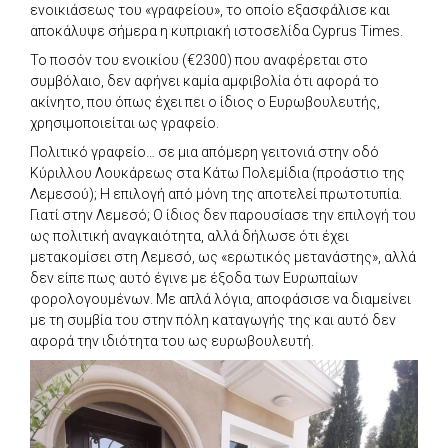
ενοικιάσεως του «γραφείου», το οποίο εξασφάλισε και
αποκάλυψε σήμερα η κυπριακή ιστοσελίδα Cyprus Times.
Το ποσόν του ενοικίου (€2300) που αναφέρεται στο
συμβόλαιο, δεν αφήνει καμία αμφιβολία ότι αφορά το
ακίνητο, που όπως έχει πει ο ίδιος ο Ευρωβουλευτής,
χρησιμοποιείται ως γραφείο.
Πολιτικό γραφείο… σε μια απόμερη γειτονιά στην οδό
Κύριλλου Λουκάρεως στα Κάτω Πολεμίδια (προάστιο της
Λεμεσού); Η επιλογή από μόνη της αποτελεί πρωτοτυπία.
Γιατί στην Λεμεσό; Ο ίδιος δεν παρουσίασε την επιλογή του
ως πολιτική αναγκαιότητα, αλλά δήλωσε ότι έχει
μετακομίσει στη Λεμεσό, ως «ερωτικός μετανάστης», αλλά
δεν είπε πως αυτό έγινε με έξοδα των Ευρωπαίων
φορολογουμένων. Με απλά λόγια, αποφάσισε να διαμείνει
με τη συμβία του στην πόλη καταγωγής της και αυτό δεν
αφορά την ιδιότητα του ως ευρωβουλευτή.