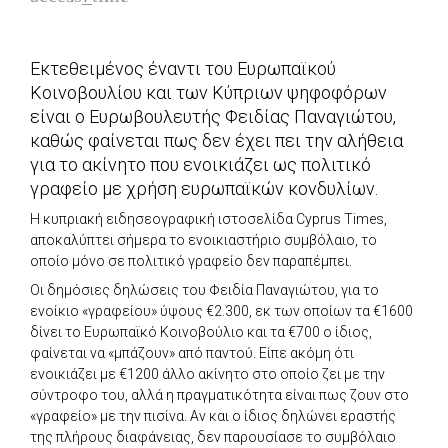
Εκτεθειμένος έναντι του Ευρωπαϊκού
Κοινοβουλίου και των Κύπριων ψηφοφόρων
είναι ο Ευρωβουλευτής Φειδίας Παναγιώτου,
καθώς φαίνεται πως δεν έχει πει την αλήθεια
για το ακίνητο που ενοικιάζει ως πολιτικό
γραφείο με χρήση ευρωπαϊκών κονδυλίων.
Η κυπριακή ειδησεογραφική ιστοσελίδα Cyprus Times,
αποκαλύπτει σήμερα το ενοικιαστήριο συμβόλαιο, το
οποίο μόνο σε πολιτικό γραφείο δεν παραπέμπει.
Οι δημόσιες δηλώσεις του Φειδία Παναγιώτου, για το
ενοίκιο «γραφείου» ύψους €2.300, εκ των οποίων τα €1600
δίνει το Ευρωπαϊκό Κοινοβούλιο και τα €700 ο ίδιος,
φαίνεται να «μπάζουν» από παντού. Είπε ακόμη ότι
ενοικιάζει με €1200 άλλο ακίνητο στο οποίο ζει με την
σύντροφο του, αλλά η πραγματικότητα είναι πως ζουν στο
«γραφείο» με την πισίνα. Αν και ο ίδιος δηλώνει εραστής
της πλήρους διαφάνειας, δεν παρουσίασε το συμβόλαιο