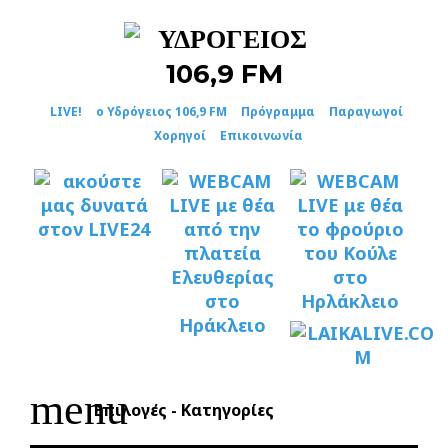
Skip
to
content
LIVE!
ο Υδρόγειος 106,9 FM
Πρόγραμμα
Παραγωγοί
Χορηγοί
Επικοινωνία
menu
Επιλογές - Κατηγορίες