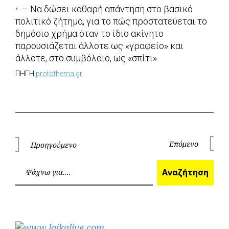
– Να δώσει καθαρή απάντηση στο βασικό
πολιτικό ζήτημα, για το πώς προστατεύεται το
δημόσιο χρήμα όταν το ίδιο ακίνητο
παρουσιάζεται άλλοτε ως «γραφείο» και
άλλοτε, στο συμβόλαιο, ως «σπίτι».
ΠΗΓΗ
protothema.gr
Πλοήγηση
Επόμενο
Προηγούμενο
Επόμεν
Προηγούμενο
άρθρων
Ανα
Αναζήτηση