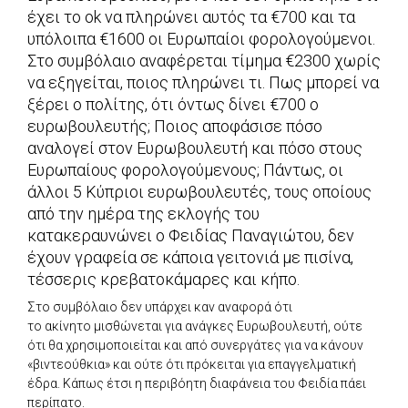
έχει το ok να πληρώνει αυτός τα €700 και τα
υπόλοιπα €1600 οι Ευρωπαίοι φορολογούμενοι.
Στο συμβόλαιο αναφέρεται τίμημα €2300 χωρίς
να εξηγείται, ποιος πληρώνει τι. Πως μπορεί να
ξέρει ο πολίτης, ότι όντως δίνει €700 ο
ευρωβουλευτής; Ποιος αποφάσισε πόσο
αναλογεί στον Ευρωβουλευτή και πόσο στους
Ευρωπαίους φορολογούμενους; Πάντως, οι
άλλοι 5 Κύπριοι ευρωβουλευτές, τους οποίους
από την ημέρα της εκλογής του
κατακεραυνώνει ο Φειδίας Παναγιώτου, δεν
έχουν γραφεία σε κάποια γειτονιά με πισίνα,
τέσσερις κρεβατοκάμαρες και κήπο.
Στο συμβόλαιο δεν υπάρχει καν αναφορά ότι
το ακίνητο μισθώνεται για ανάγκες Ευρωβουλευτή, ούτε
ότι θα χρησιμοποιείται και από συνεργάτες για να κάνουν
«βιντεούθκια» και ούτε ότι πρόκειται για επαγγελματική
έδρα. Κάπως έτσι η περιβόητη διαφάνεια του Φειδία πάει
περίπατο.