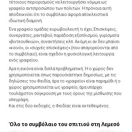
τέτοιους περιορισμούς να λειτουργήσει νόμιμα ως
γραφείο αντιπροσώπου των πολιτών. Η πρόνοια αυτή
αποδεικνύει ότι το συμβόλαιο αφορά αποκλειστικά
ιδιωτική διαμονή.
Ένα γραφείο ομάδας ευρωβουλευτή τι έχει; Επισκέψεις,
συνεργάτες, ραντεβού, παράδοση εξοπλισμού, γυρίσματα
«βιντεουθκιών», συναντήσεις κλπ. Ακόμη κι αν δεν μπαίνει
«κοινό», οι «συχνές επισκέψεις» (που απαγορεύονται από
το συμβόλαιο), είναι σχεδόν η φυσιολογική λειτουργία
ενός γραφείου.
Άρα η εικόνα είναι διπλά προβληματική. Ή ο χώρος δεν
χρησιμοποιείται όπως παρουσιάστηκε δημοσίως, με τις
δηλώσεις του Φειδία, άρα το «γραφείο» είναι παραμύθι ή ο
χώρος χρησιμοποιείται ως γραφείο, άρα υπάρχει
τουλάχιστον σύγκρουση με τους όρους της μίσθωσης που
υπεγράφη.
Και στις δύο εκδοχές, ο Φειδίας είναι εκτεθειμένος.
Όλο το συμβόλαιο του σπιτιού στη Λεμεσό