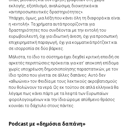
εκλογής, εξοπλισμό, αναλώσιμα, διοικητικά και
«αντιπροσωπευτικές δραστηριότητες».
Υπάρχει, όμως, μια λέξη που κάνει όλη τη διαφορά και είναι
η «εντολή». Τα χρήματα αυτά προορίζονται για
δραστηριότητες που συνδέονται με την εντολή του
ευρωβουλευτή, όχι για ιδιωτική άνεση, όχι για προσωπική
επιχειρηματική παραγωγή, όχι για κομματικά πρότζεκτ και
σε ισορροπία σε δύο βάρκες.
Μάλιστα, το ίδιο το σύστημα έχει δεχθεί κριτική επειδή σε
αρκετές περιπτώσεις πρόκειται για κατ’ αποκοπή επίδομα
χωρίς υποχρέωση δημοσιοποίησης παραστατικών, με τον
ίδιο τρόπο που γίνεται σε άλλες δαπάνες. Αυτό δεν
«αθωώνει» τον Φειδία με τους λεκτικούς ακροβατισμούς
που θολώνουν τα νερά. Ως εκ τούτου σε απλά ελληνικά θα
λέγαμε πως κάνει πάρτι με τα λεφτά των Ευρωπαίων
φορολογουμένων και την ίδια ώρα με απύθμενο θράσος
κουνάει το δάχτυλο στους πάντες.
Podcast με «δημόσια δαπάνη»