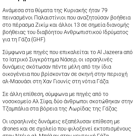
Ανάμεσα στα θύματα της Κυριακής ήταν 79
πεινασμένοι Παλαιστίνιοι που αναζητούσαν βοήθεια
στο πέρασμα Ζικίμ και άλλοι 13 σε σημεία διανομής
βοήθειας του διαβόητου Ανθρωπιστικού Ιδρύματος
για τη Γάζα (GHF).
Σύμφωνα με πηγές που επικαλείται το Al Jazeera από
το Ιατρικό Συγκρότημα Νάσερ, οι ισραηλινές
δυνάμεις σκότωσαν πέντε μέλη από την ίδια
οικογένεια που βρίσκονταν σε σκηνή στην περιοχή
αλ-Μαουάσι στη Χαν Γιουνίς στη νότια Γάζα.
Σε άλλη επίθεση, σύμφωνα με πηγές από το
νοσοκομείο Αλ Σίφα, δύο άνθρωποι σκοτώθηκαν στην
Τζαμπάλια στα βόρεια της Λωρίδας της Γάζας.
Οι ισραηλινές δυνάμεις εξαπέλυσαν επίθεση με
drones και σε σχολείο που φιλοξενεί εκτοπισμένους
στην Ντέιρ αλ-Μπάλαχ στην κεντρική Γάζα.