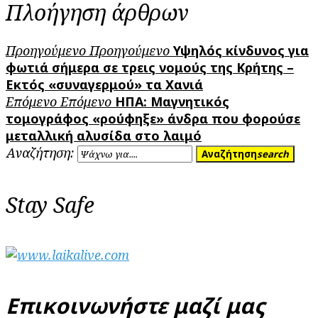
Πλοήγηση άρθρων
Προηγούμενο
Προηγούμενο
Υψηλός κίνδυνος για
φωτιά σήμερα σε τρεις νομούς της Κρήτης –
Εκτός «συναγερμού» τα Χανιά
Επόμενο
Επόμενο
ΗΠΑ: Μαγνητικός
τομογράφος «ρούφηξε» άνδρα που φορούσε
μεταλλική αλυσίδα στο λαιμό
Αναζήτηση:
Αναζήτηση
search
Stay Safe
Επικοινωνήστε μαζί μας