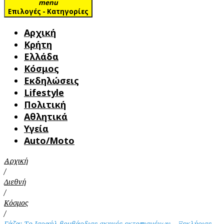
menu
Επιλογές - Κατηγορίες
Αρχική
Κρήτη
Ελλάδα
Κόσμος
Εκδηλώσεις
Lifestyle
Πολιτική
Αθλητικά
Υγεία
Auto/Moto
Αρχική
/
Διεθνή
/
Κόσμος
/
Γάζα: Το Ισραήλ βομβάρδισε σκηνές εκτοπισμένων – Ξεκλήρισε