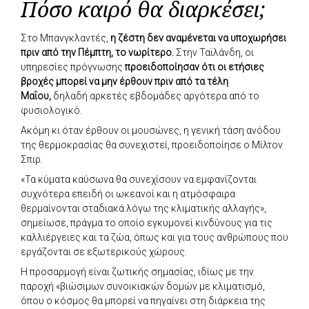
Πόσο καιρό θα διαρκέσει;
Στο Μπανγκλαντές,
η ζέστη δεν αναμένεται να υποχωρήσει
πριν από την Πέμπτη, το νωρίτερο.
Στην Ταϊλάνδη, οι
υπηρεσίες πρόγνωσης
προειδοποίησαν ότι οι ετήσιες
βροχές μπορεί να μην έρθουν πριν από τα τέλη
Μαΐου,
δηλαδή αρκετές εβδομάδες αργότερα από το
φυσιολογικό.
Ακόμη κι όταν έρθουν οι μουσώνες, η γενική τάση ανόδου
της θερμοκρασίας θα συνεχιστεί, προειδοποίησε ο Μίλτον
Σπιρ.
«Τα κύματα καύσωνα θα συνεχίσουν να εμφανίζονται
συχνότερα επειδή οι ωκεανοί και η ατμόσφαιρα
θερμαίνονται σταδιακά λόγω της κλιματικής αλλαγής»,
σημείωσε, πράγμα το οποίο εγκυμονεί κινδύνους για τις
καλλιέργειες και τα ζώα, όπως και για τους ανθρώπους που
εργάζονται σε εξωτερικούς χώρους.
Η προσαρμογή είναι ζωτικής σημασίας, ιδίως με την
παροχή «βιώσιμων συνοικιακών δομών με κλιματισμό,
όπου ο κόσμος θα μπορεί να πηγαίνει στη διάρκεια της