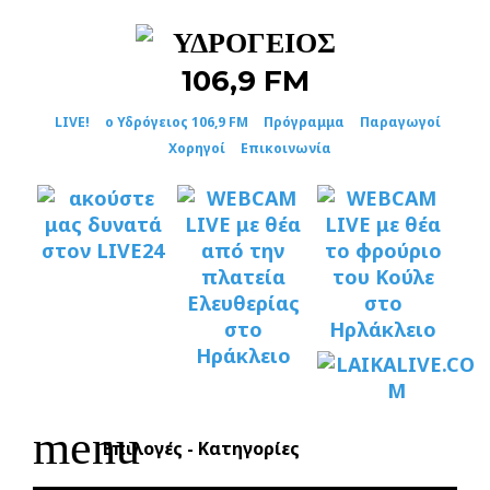
Skip
to
content
LIVE!
ο Υδρόγειος 106,9 FM
Πρόγραμμα
Παραγωγοί
Χορηγοί
Επικοινωνία
menu
Επιλογές - Κατηγορίες