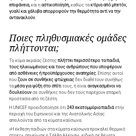
επιφάνεια,
και η
αστικοποίηση,
καθώς τα
κτίρια από μπετόν,
γυαλί και χάλυβα απορροφούν την θερμότητα αντί να την
αντανακλούν.
Ποιες πληθυσμιακές ομάδες
πλήττονται;
Το κύμα ακραίας ζέστης
πλήττει περισσότερο τα παιδιά,
τους ηλικιωμένους και τους ανθρώπους που υποφέρουν
από ασθένειες ή προϋπάρχουσες αναπηρίες.
Επίσης αυτοί
που
ζουν σε συνθήκες φτώχειας
δεν διαθέτουν συνήθως
τα
μέσα για ψύξη στο σπίτι
τους, ή είναι
αναγκασμένοι να
δουλεύουν
σε συνθήκες που δεν τους παρέχουν επαρκή
προστασία από τη ζέστη.
Η UNICEF προειδοποίησε ότι
243 εκατομμύρια παιδιά
στην
περιοχή του Ειρηνικού και της Ανατολικής Ασίας
απειλούνται από τα κύματα καύσωνα.
«Η έκθεση παιδιών στα κύματα καύσωνα προκαλεί θερμικό
στρες», σημείωσε η Σάλβα Αλεριάνι, ειδική σε θέματα