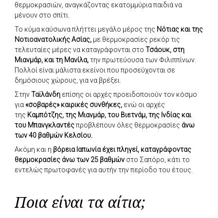
θερμοκρασιών, αναγκάζοντας εκατομμύρια παιδιά να
μένουν στο σπίτι.
Το κύμα καύσωνα πλήττει μεγάλο μέρος της
Νότιας και της
Νοτιοανατολικής Ασίας,
με θερμοκρασίες ρεκόρ τις
τελευταίες μέρες να καταγράφονται στο
Τσάουκ, στη
Μιανμάρ, και τη Μανίλα,
την πρωτεύουσα των Φιλιππίνων.
Πολλοί είναι μάλιστα εκείνοι που προσεύχονται σε
δημόσιους χώρους, για να βρέξει.
Στην
Ταϊλάνδη
επίσης οι αρχές προειδοποιούν τον κόσμο
για
«σοβαρές» καιρικές συνθήκες,
ενώ οι αρχές
της
Καμπότζης, της Μιανμάρ, του Βιετνάμ, της Ινδίας και
του Μπανγκλαντές
προβλέπουν όλες θερμοκρασίες
άνω
των 40 βαθμών Κελσίου.
Ακόμη και η
βόρεια Ιαπωνία έχει πληγεί, καταγράφοντας
θερμοκρασίες άνω των 25 βαθμών
στο Σαπόρο, κάτι το
εντελώς πρωτοφανές για αυτήν την περίοδο του έτους.
Ποια είναι τα αίτια;