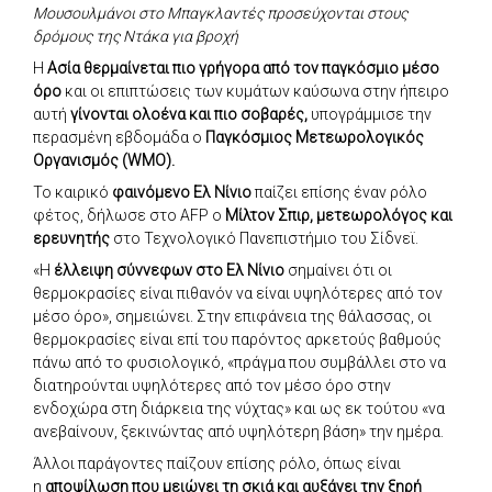
Μουσουλμάνοι στο Μπαγκλαντές προσεύχονται στους
δρόμους της Ντάκα για βροχή
Η
Ασία θερμαίνεται πιο γρήγορα από τον παγκόσμιο μέσο
όρο
και οι επιπτώσεις των κυμάτων καύσωνα στην ήπειρο
αυτή
γίνονται ολοένα και πιο σοβαρές,
υπογράμμισε την
περασμένη εβδομάδα ο
Παγκόσμιος Μετεωρολογικός
Οργανισμός (WMO).
Το καιρικό
φαινόμενο Ελ Νίνιο
παίζει επίσης έναν ρόλο
φέτος, δήλωσε στο AFP ο
Μίλτον Σπιρ, μετεωρολόγος και
ερευνητής
στο Τεχνολογικό Πανεπιστήμιο του Σίδνεϊ.
«Η
έλλειψη σύννεφων στο Ελ Νίνιο
σημαίνει ότι οι
θερμοκρασίες είναι πιθανόν να είναι υψηλότερες από τον
μέσο όρο», σημειώνει. Στην επιφάνεια της θάλασσας, οι
θερμοκρασίες είναι επί του παρόντος αρκετούς βαθμούς
πάνω από το φυσιολογικό, «πράγμα που συμβάλλει στο να
διατηρούνται υψηλότερες από τον μέσο όρο στην
ενδοχώρα στη διάρκεια της νύχτας» και ως εκ τούτου «να
ανεβαίνουν, ξεκινώντας από υψηλότερη βάση» την ημέρα.
Άλλοι παράγοντες παίζουν επίσης ρόλο, όπως είναι
η
αποψίλωση που μειώνει τη σκιά και αυξάνει την ξηρή