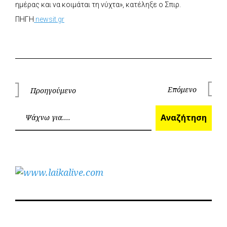
ημέρας και να κοιμάται τη νύχτα», κατέληξε ο Σπιρ.
ΠΗΓΗ
newsit.gr
Πλοήγηση
Επόμενο
Προηγούμενο
Επόμεν
Προηγούμενο
άρθρων
Ανα
Αναζήτηση