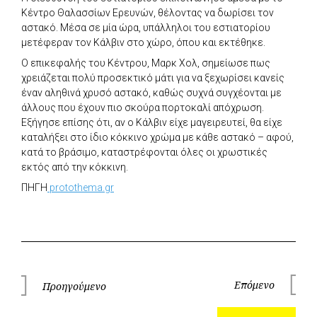
Κέντρο Θαλασσίων Ερευνών, θέλοντας να δωρίσει τον
αστακό. Μέσα σε μία ώρα, υπάλληλοι του εστιατορίου
μετέφεραν τον Κάλβιν στο χώρο, όπου και εκτέθηκε.
Ο επικεφαλής του Κέντρου, Μαρκ Χολ, σημείωσε πως
χρειάζεται πολύ προσεκτικό μάτι για να ξεχωρίσει κανείς
έναν αληθινά χρυσό αστακό, καθώς συχνά συγχέονται με
άλλους που έχουν πιο σκούρα πορτοκαλί απόχρωση.
Εξήγησε επίσης ότι, αν ο Κάλβιν είχε μαγειρευτεί, θα είχε
καταλήξει στο ίδιο κόκκινο χρώμα με κάθε αστακό – αφού,
κατά το βράσιμο, καταστρέφονται όλες οι χρωστικές
εκτός από την κόκκινη.
ΠΗΓΗ
protothema.gr
Πλοήγηση
Επόμενο
Προηγούμενο
Επόμεν
Προηγούμενο
άρθρων
Ανα