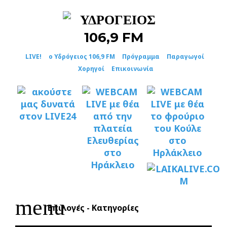
Skip
to
content
LIVE!
ο Υδρόγειος 106,9 FM
Πρόγραμμα
Παραγωγοί
Χορηγοί
Επικοινωνία
menu
Επιλογές - Κατηγορίες