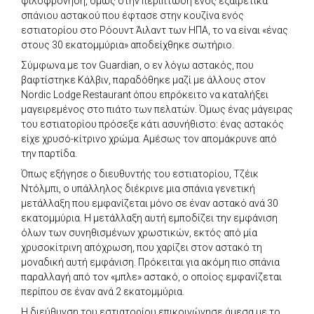
φιλοφρόνηση, όμως στην περίπτωση ενός εξαιρετικά
σπάνιου αστακού που έφτασε στην κουζίνα ενός
εστιατορίου στο Ρόουντ Άιλαντ των ΗΠΑ, το να είναι «ένας
στους 30 εκατομμύρια» αποδείχθηκε σωτήριο.
Σύμφωνα με τον Guardian, ο εν λόγω αστακός, που
βαφτίστηκε Κάλβιν, παραδόθηκε μαζί με άλλους στον
Nordic Lodge Restaurant όπου επρόκειτο να καταλήξει
μαγειρεμένος στο πιάτο των πελατών. Όμως ένας μάγειρας
του εστιατορίου πρόσεξε κάτι ασυνήθιστο: ένας αστακός
είχε χρυσό-κίτρινο χρώμα. Αμέσως τον απομάκρυνε από
την παρτίδα.
Όπως εξήγησε ο διευθυντής του εστιατορίου, Τζέικ
Ντόλμπι, ο υπάλληλος διέκρινε μια σπάνια γενετική
μετάλλαξη που εμφανίζεται μόνο σε έναν αστακό ανά 30
εκατομμύρια. Η μετάλλαξη αυτή εμποδίζει την εμφάνιση
όλων των συνηθισμένων χρωστικών, εκτός από μία
χρυσοκίτρινη απόχρωση, που χαρίζει στον αστακό τη
μοναδική αυτή εμφάνιση. Πρόκειται για ακόμη πιο σπάνια
παραλλαγή από τον «μπλε» αστακό, ο οποίος εμφανίζεται
περίπου σε έναν ανά 2 εκατομμύρια.
Η διεύθυνση του εστιατορίου επικοινώνησε άμεσα με το