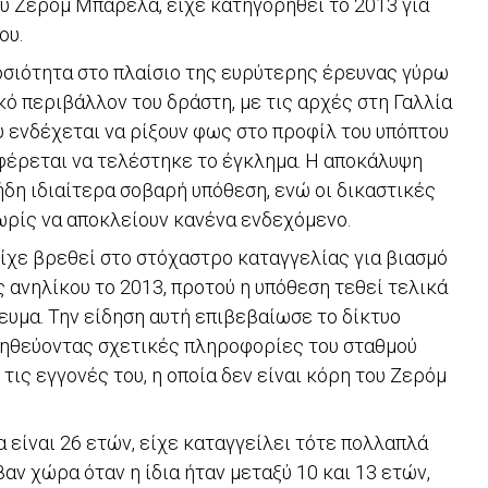
ου Ζερόμ Μπαρελά, είχε κατηγορηθεί το 2013 για
ου.
σιότητα στο πλαίσιο της ευρύτερης έρευνας γύρω
κό περιβάλλον του δράστη, με τις αρχές στη Γαλλία
υ ενδέχεται να ρίξουν φως στο προφίλ του υπόπτου
 φέρεται να τελέστηκε το έγκλημα. Η αποκάλυψη
ήδη ιδιαίτερα σοβαρή υπόθεση, ενώ οι δικαστικές
ωρίς να αποκλείουν κανένα ενδεχόμενο.
χε βρεθεί στο στόχαστρο καταγγελίας για βιασμό
 ανηλίκου το 2013, προτού η υπόθεση τεθεί τελικά
ευμα. Την είδηση αυτή επιβεβαίωσε το δίκτυο
ληθεύοντας σχετικές πληροφορίες του σταθμού
τις εγγονές του, η οποία δεν είναι κόρη του Ζερόμ
 είναι 26 ετών, είχε καταγγείλει τότε πολλαπλά
αν χώρα όταν η ίδια ήταν μεταξύ 10 και 13 ετών,