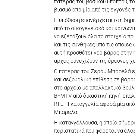
πατέρας του βασικού υπόπτου, τ
βιασμό από μία από τις εγγονές τ
Η υπόθεση επανέρχεται στη δημο
από το οικογενειακό και κοινωνι
να εξετάζουν όλα τα στοιχεία πο
και τις συνθήκες υπό τις οποίες
αυτή προσθέτει νέο βάρος στην 
αρχές συνεχίζουν τις έρευνες χ
Ο πατέρας του Ζερόμ Μπαρελά εί
και σεξουαλική επίθεση σε βάρος
στο αρχείο με απαλλακτικό βούλ
BFMTV από δικαστική πηγή, επα
RTL. Η καταγγελία αφορά μία από 
Μπαρελά.
Η καταγγέλλουσα, η οποία σήμερα
περιστατικά που φέρεται να έλαβ