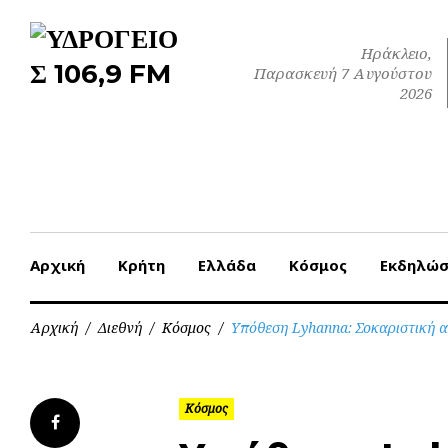
Skip
to
Ηράκλειο,
content
Παρασκευή 7 Αυγούστου
2026
Αρχική
Κρήτη
Ελλάδα
Κόσμος
Εκδηλώσ
Αρχική
/
Διεθνή
/
Κόσμος
/
Υπόθεση Lyhanna: Σοκαριστική α
Κόσμος
Facebook