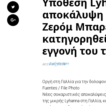
Υπόθεση Lyh
Twitter
αποκάλυψη 
Google+
Ζερόμ Μπαρε
κατηγορηθεί
εγγονή του 
access_time
2 μήνες πριν
Οργή στη Γαλλία για την δολοφον
Fuentes / File Photo
Νέες σοκαριστικές αποκαλύψεις
της μικρής Lyhanna στη Γαλλία,