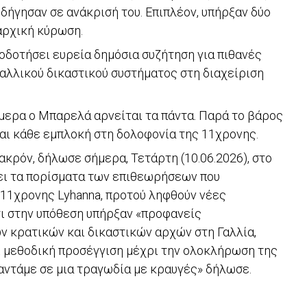
δήγησαν σε ανάκρισή του. Επιπλέον, υπήρξαν δύο
αρχική κύρωση.
οδοτήσει ευρεία δημόσια συζήτηση για πιθανές
γαλλικού δικαστικού συστήματος στη διαχείριση
ήμερα ο Μπαρελά αρνείται τα πάντα. Παρά το βάρος
ται κάθε εμπλοκή στη δολοφονία της 11χρονης.
κρόν, δήλωσε σήμερα, Τετάρτη (10.06.2026), στο
ει τα πορίσματα των επιθεωρήσεων που
ς 11χρονης Lyhanna, προτού ληφθούν νέες
τι στην υπόθεση υπήρξαν «προφανείς
ν κρατικών και δικαστικών αρχών στη Γαλλία,
ι μεθοδική προσέγγιση μέχρι την ολοκλήρωση της
παντάμε σε μια τραγωδία με κραυγές» δήλωσε.