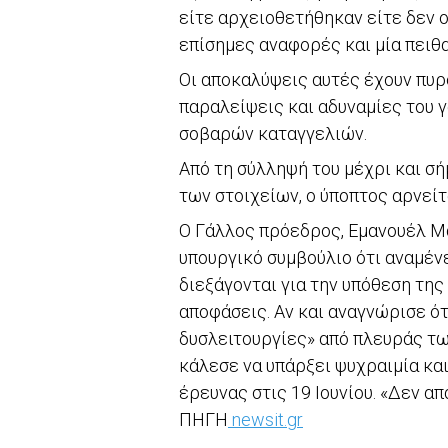
είτε αρχειοθετήθηκαν είτε δεν ο
επίσημες αναφορές και μία πειθ
Οι αποκαλύψεις αυτές έχουν πυρ
παραλείψεις και αδυναμίες του 
σοβαρών καταγγελιών.
Από τη σύλληψή του μέχρι και σ
των στοιχείων, ο ύποπτος αρνεί
Ο Γάλλος πρόεδρος, Εμανουέλ Μα
υπουργικό συμβούλιο ότι αναμέν
διεξάγονται για την υπόθεση τη
αποφάσεις. Αν και αναγνώρισε ό
δυσλειτουργίες» από πλευράς τω
κάλεσε να υπάρξει ψυχραιμία κα
έρευνας στις 19 Ιουνίου. «Δεν α
ΠΗΓΗ
newsit.gr