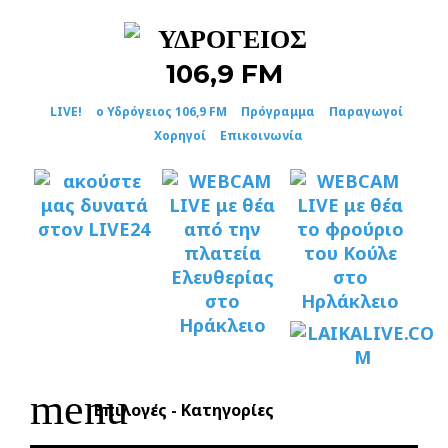
Skip
to
content
LIVE!
ο Υδρόγειος 106,9 FM
Πρόγραμμα
Παραγωγοί
Χορηγοί
Επικοινωνία
menu
Επιλογές - Κατηγορίες