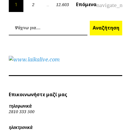
Πλοήγηση
Επόμενα
navigate_next
2
12.603
1
…
άρθρων
Ανα
Αναζήτηση
Επικοινωνήστε μαζί μας
τηλεφωνικά
2810 333 500
ηλεκτρονικά