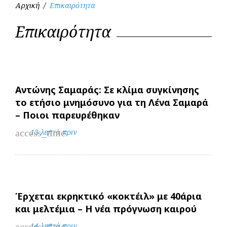
Αρχική
/
Επικαιρότητα
Κατηγορία:
Επικαιρότητα
Επικαιρότητα
Αντώνης Σαμαράς: Σε κλίμα συγκίνησης
το ετήσιο μνημόσυνο για τη Λένα Σαμαρά
– Ποιοι παρευρέθηκαν
access_time
13 λεπτά πριν
Έρχεται εκρηκτικό «κοκτέιλ» με 40άρια
και μελτέμια – Η νέα πρόγνωση καιρού
access_time
14 λεπτά πριν