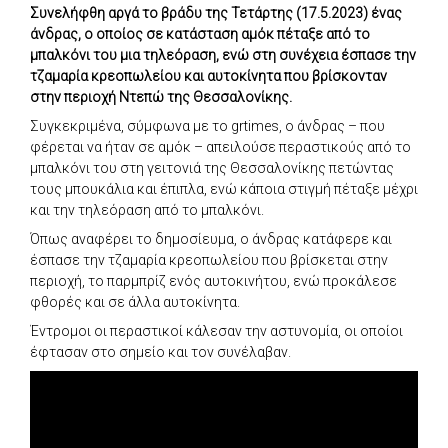
Συνελήφθη αργά το βράδυ της Τετάρτης (17.5.2023) ένας
άνδρας, ο οποίος σε κατάσταση αμόκ πέταξε από το
μπαλκόνι του μια τηλεόραση, ενώ στη συνέχεια έσπασε την
τζαμαρία κρεοπωλείου και αυτοκίνητα που βρίσκονταν
στην περιοχή Ντεπώ της Θεσσαλονίκης.
Συγκεκριμένα, σύμφωνα με το grtimes, ο άνδρας – που
φέρεται να ήταν σε αμόκ – απειλούσε περαστικούς από το
μπαλκόνι του στη γειτονιά της Θεσσαλονίκης πετώντας
τους μπουκάλια και έπιπλα, ενώ κάποια στιγμή πέταξε μέχρι
και την τηλεόραση από το μπαλκόνι.
Όπως αναφέρει το δημοσίευμα, ο άνδρας κατάφερε και
έσπασε την τζαμαρία κρεοπωλείου που βρίσκεται στην
περιοχή, το παρμπρίζ ενός αυτοκινήτου, ενώ προκάλεσε
φθορές και σε άλλα αυτοκίνητα.
Έντρομοι οι περαστικοί κάλεσαν την αστυνομία, οι οποίοι
έφτασαν στο σημείο και τον συνέλαβαν.