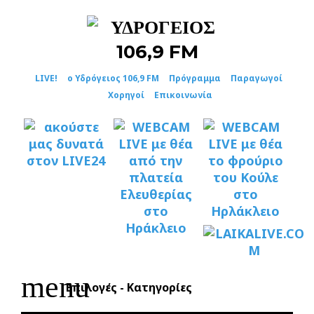
Skip
to
content
LIVE!
ο Υδρόγειος 106,9 FM
Πρόγραμμα
Παραγωγοί
Χορηγοί
Επικοινωνία
menu
Επιλογές - Κατηγορίες