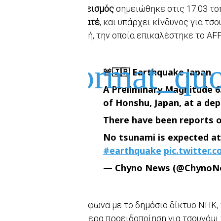
Ο
σεισμός
σημειώθηκε στις 17:03 το
Ιουατέ
, και υπάρχει κίνδυνος για τσ
πηγή, την οποία επικαλέστηκε το AFP
🚨🇯🇵 Earthquake Japan
A Preliminary Magnitude 6
of Honshu, Japan, at a dept
There have been reports of
No tsunami is expected at
#earthquake
pic.twitter
— Chyno News (@ChynoN
Σύμφωνα με το δημόσιο δίκτυο NHK, 
σήμερα προειδοποίηση για τσουνάμι 