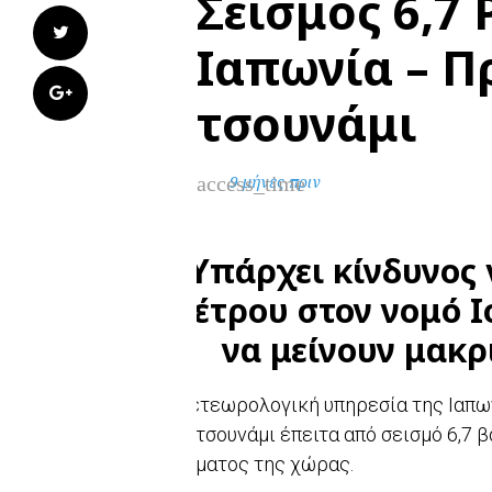
Σεισμός 6,7 
Twitter
Ιαπωνία – Π
Google+
τσουνάμι
access_time
9 μήνες πριν
Υπάρχει κίνδυνος 
μέτρου στον νομό Ι
να μείνουν μακρ
Ημετεωρολογική υπηρεσία της Ιαπω
για τσουνάμι έπειτα από σεισμό 6,7
τμήματος της χώρας.