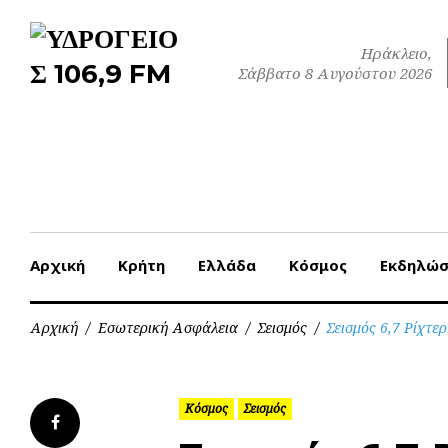
Skip
to
Ηράκλειο,
content
Σάββατο 8 Αυγούστου 2026
Αρχική
Κρήτη
Ελλάδα
Κόσμος
Εκδηλώσ
Αρχική
/
Εσωτερική Ασφάλεια
/
Σεισμός
/
Σεισμός 6,7 Ρίχτε
Κόσμος
Σεισμός
Facebook