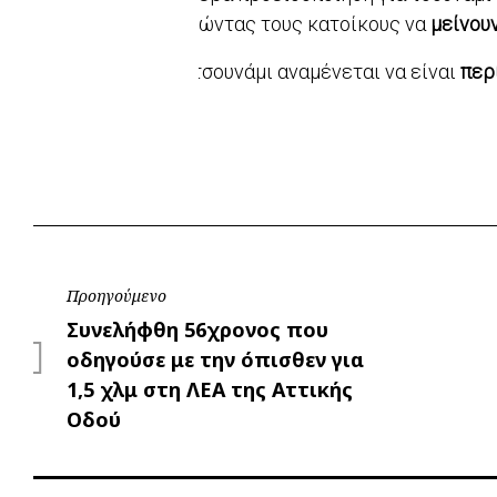
καλώντας τους κατοίκους να
μείνου
Το τσουνάμι αναμένεται να είναι
περ
Πλοήγηση
Προηγούμενο
Προηγούμενο
Συνελήφθη 56χρονος που
άρθρων
οδηγούσε με την όπισθεν για
1,5 χλμ στη ΛΕΑ της Αττικής
Οδού