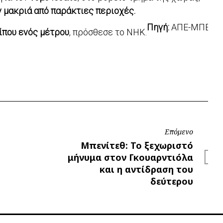
ν μακριά από παράκτιες περιοχές.
Πηγή:
ΑΠΕ-ΜΠΕ
ίπου ενός μέτρου
, πρόσθεσε το NHK.
Επόμενο
Επόμενο
Μπενίτεθ: Το ξεχωριστό
μήνυμα στον Γκουαρντιόλα
και η αντίδραση του
δεύτερου