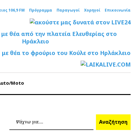
ειος 106,9 FM
Πρόγραμμα
Παραγωγοί
Χορηγοί
Επικοινωνία
Auto/Moto
Ανα
Αναζήτηση