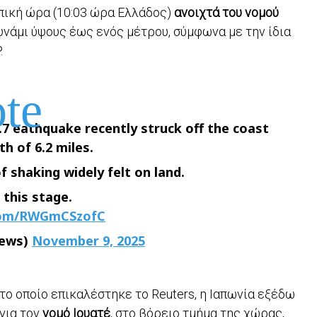
πική ώρα (10:03 ώρα Ελλάδος)
ανοιχτά του νομού
ουνάμι ύψους έως ενός μέτρου, σύμφωνα με την ίδια
.
.7 eathquake recently struck off the coast
h of 6.2 miles.
 shaking widely felt on land.
 this stage.
.com/RWGmCSzofC
ews)
November 9, 2025
το οποίο επικαλέστηκε το Reuters, η Ιαπωνία εξέδωσε
για τον
νομό Ιουατέ
, στο βόρειο τμήμα της χώρας,