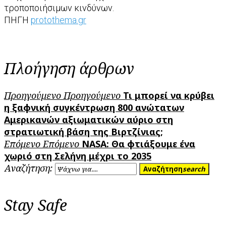
τροποποιήσιμων κινδύνων.
ΠΗΓΗ
protothema.gr
Πλοήγηση άρθρων
Προηγούμενο
Προηγούμενο
Τι μπορεί να κρύβει
η ξαφνική συγκέντρωση 800 ανώτατων
Αμερικανών αξιωματικών αύριο στη
στρατιωτική βάση της Βιρτζίνιας;
Επόμενο
Επόμενο
NASA: Θα φτιάξουμε ένα
χωριό στη Σελήνη μέχρι το 2035
Αναζήτηση:
Αναζήτηση
search
Stay Safe