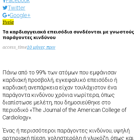
Facebook
Twitter
Google+
Υγεία
Τα καρδιαγγειακά επεισόδια συνδέονται με γνωστούς
παράγοντες κινδύνου
access_time
10 μήνες πριν
Πάνω από το 99% των ατόμων που εμφάνισαν
καρδιακή προσβολή, εγκεφαλικό επεισόδιο ή
καρδιακή ανεπάρκεια είχαν τουλάχιστον ένα
παράγοντα κινδύνου χρόνια νωρίτερα, όπως
διαπίστωσε μελέτη, που δημοσιεύθηκε στο
περιοδικό «The Journal of the American College of
Cardiology».
Ένας ή περισσότεροι παράγοντες κινδύνου, υψηλή
αρτηριακή πίεση, χοληστερόλη ή γλυκόζη, όπως και