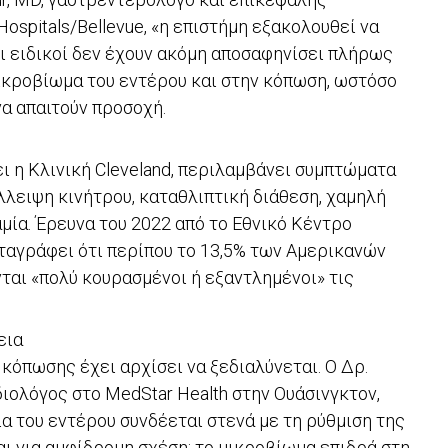
ospitals/Bellevue, «η επιστήμη εξακολουθεί να
Οι ειδικοί δεν έχουν ακόμη αποσαφηνίσει πλήρως
ικροβίωμα του εντέρου και στην κόπωση, ωστόσο
να απαιτούν προσοχή.
ι η Κλινική Cleveland, περιλαμβάνει συμπτώματα
λειψη κινήτρου, καταθλιπτική διάθεση, χαμηλή
αμία. Έρευνα του 2022 από το Εθνικό Κέντρο
ταγράφει ότι περίπου το 13,5% των Αμερικανών
αι «πολύ κουρασμένοι ή εξαντλημένοι» τις
εια
κόπωσης έχει αρχίσει να ξεδιαλύνεται. Ο Δρ.
διολόγος στο MedStar Health στην Ουάσινγκτον,
εία του εντέρου συνδέεται στενά με τη ρύθμιση της
αι για αμφίδρομη σχέση: το μικροβίωμα επιδρά στη