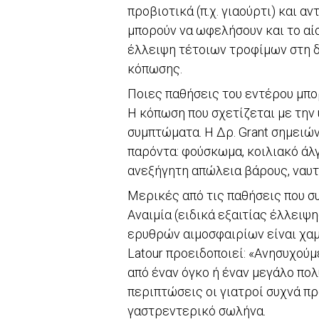
προβιοτικά (π.χ. γιαούρτι) και 
μπορούν να ωφελήσουν και το αίσθ
έλλειψη τέτοιων τροφίμων στη δ
κόπωσης.
Ποιες παθήσεις του εντέρου μπ
Η κόπωση που σχετίζεται με την
συμπτώματα. Η Δρ. Grant σημειών
παρόντα: φούσκωμα, κοιλιακό άλγ
ανεξήγητη απώλεια βάρους, ναυτ
Μερικές από τις παθήσεις που σ
Αναιμία (ειδικά εξαιτίας έλλειψη
ερυθρών αιμοσφαιρίων είναι χαμ
Latour προειδοποιεί: «Ανησυχού
από έναν όγκο ή έναν μεγάλο πο
περιπτώσεις οι γιατροί συχνά π
γαστρεντερικό σωλήνα.