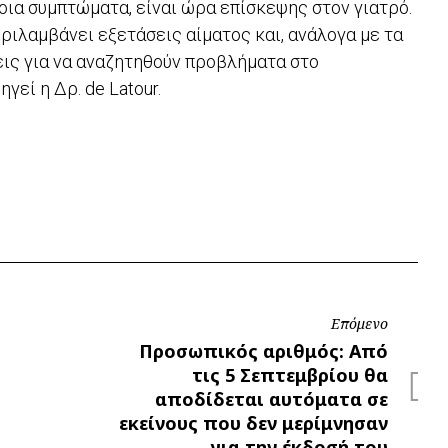
οια συμπτώματα, είναι ώρα επίσκεψης στον γιατρό.
ριλαμβάνει εξετάσεις αίματος και, ανάλογα με τα
ις για να αναζητηθούν προβλήματα στο
γεί η Δρ. de Latour.
Επόμενο
Επόμενο
Προσωπικός αριθμός: Από
τις 5 Σεπτεμβρίου θα
αποδίδεται αυτόματα σε
εκείνους που δεν μερίμνησαν
για την έκδοσή του