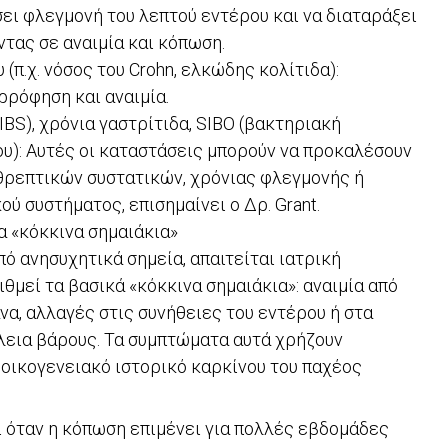
ει φλεγμονή του λεπτού εντέρου και να διαταράξει
τας σε αναιμία και κόπωση.
(π.χ. νόσος του Crohn, ελκώδης κολίτιδα):
ρρόφηση και αναιμία.
BS), χρόνια γαστρίτιδα, SIBO (βακτηριακή
υ): Αυτές οι καταστάσεις μπορούν να προκαλέσουν
ρεπτικών συστατικών, χρόνιας φλεγμονής ή
ύ συστήματος, επισημαίνει ο Δρ. Grant.
α «κόκκινα σημαιάκια»
ό ανησυχητικά σημεία, απαιτείται ιατρική
ιθμεί τα βασικά «κόκκινα σημαιάκια»: αναιμία από
να, αλλαγές στις συνήθειες του εντέρου ή στα
λεια βάρους. Τα συμπτώματα αυτά χρήζουν
 οικογενειακό ιστορικό καρκίνου του παχέος
ι όταν η κόπωση επιμένει για πολλές εβδομάδες