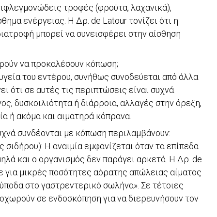
αντιφλεγμονώδεις τροφές (φρούτα, λαχανικά),
ημα ενέργειας. Η Δρ. de Latour τονίζει ότι η
ιατροφή μπορεί να συνεισφέρει στην αίσθηση
ορούν να προκαλέσουν κόπωση;
 υγεία του εντέρου, συνήθως συνοδεύεται από άλλα
ει ότι σε αυτές τις περιπτώσεις είναι συχνά
ος, δυσκοιλιότητα ή διάρροια, αλλαγές στην όρεξη,
ία ή ακόμα και αιματηρά κόπρανα.
υχνά συνδέονται με κόπωση περιλαμβάνουν:
ς σιδήρου): Η αναιμία εμφανίζεται όταν τα επίπεδα
ηλά και ο οργανισμός δεν παράγει αρκετά. Η Δρ. de
με για μικρές ποσότητες αόρατης απώλειας αίματος
λύποδα στο γαστρεντερικό σωλήνα». Σε τέτοιες
ροχωρούν σε ενδοσκόπηση για να διερευνήσουν τον