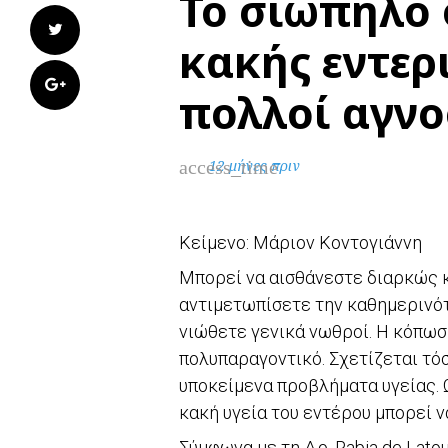
Το σιωπηλό
Twitter
κακής εντερ
Google+
πολλοί αγν
access_time
12 μήνες πριν
Κείμενο: Μάριον Κοντογιάννη
Μπορεί να αισθάνεστε διαρκώς κο
αντιμετωπίσετε την καθημερινότ
νιώθετε γενικά νωθροί. Η κόπωσ
πολυπαραγοντικό. Σχετίζεται τόσ
υποκείμενα προβλήματα υγείας. 
κακή υγεία του εντέρου μπορεί 
Σύμφωνα με τη Δρ. Rabia de Lato