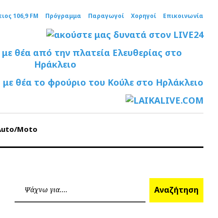
ειος 106,9 FM
Πρόγραμμα
Παραγωγοί
Χορηγοί
Επικοινωνία
Auto/Moto
Ανα
Αναζήτηση