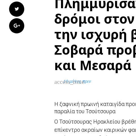
Πλημμύρισαν
Twitter
δρόμοι στον
Google+
την ισχυρή
Σοβαρά προ
και Μεσαρά
access_time
10 μήνες πριν
Η ξαφνική πρωινή καταιγίδα πρ
παραλία του Τσούτσουρα
Ο Τσούτσουρας Ηρακλείου βρέθηκ
επίκεντρο ακραίων καιρικών φα