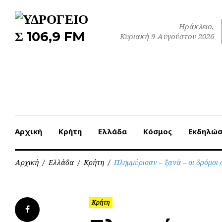
Skip
to
Ηράκλειο,
content
Κυριακή 9 Αυγούστου 2026
Αρχική
Κρήτη
Ελλάδα
Κόσμος
Εκδηλώσ
Αρχική
/
Ελλάδα
/
Κρήτη
/
Πλημμύρισαν – ξανά – οι δρόμο
Κρήτη
Facebook