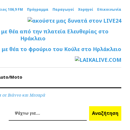
ειος 106,9 FM
Πρόγραμμα
Παραγωγοί
Χορηγοί
Επικοινωνία
Auto/Moto
α σε Βιάννο και Μεσαρά
Ανα
Αναζήτηση