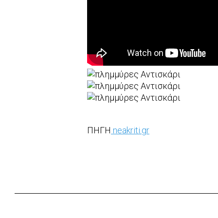
ΠΗΓΗ
neakriti.gr