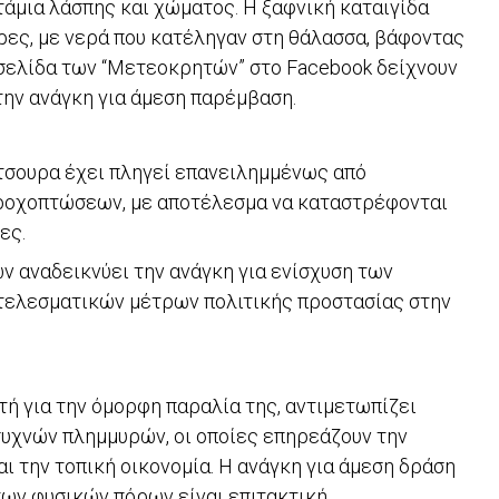
άμια λάσπης και χώματος. Η ξαφνική καταιγίδα
ες, με νερά που κατέληγαν στη θάλασσα, βάφοντας
η σελίδα των “Μετεοκρητών” στο Facebook δείχνουν
την ανάγκη για άμεση παρέμβαση.
ύτσουρα έχει πληγεί επανειλημμένως από
ροχοπτώσεων, με αποτέλεσμα να καταστρέφονται
ες.
 αναδεικνύει την ανάγκη για ενίσχυση των
τελεσματικών μέτρων πολιτικής προστασίας στην
τή για την όμορφη παραλία της, αντιμετωπίζει
υχνών πλημμυρών, οι οποίες επηρεάζουν την
ι την τοπική οικονομία. Η ανάγκη για άμεση δράση
των φυσικών πόρων είναι επιτακτική.