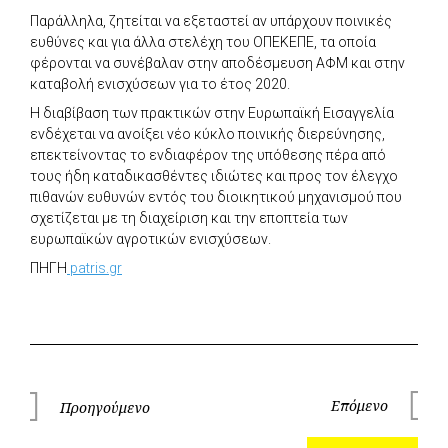
Παράλληλα, ζητείται να εξεταστεί αν υπάρχουν ποινικές
ευθύνες και για άλλα στελέχη του ΟΠΕΚΕΠΕ, τα οποία
φέρονται να συνέβαλαν στην αποδέσμευση ΑΦΜ και στην
καταβολή ενισχύσεων για το έτος 2020.
Η διαβίβαση των πρακτικών στην Ευρωπαϊκή Εισαγγελία
ενδέχεται να ανοίξει νέο κύκλο ποινικής διερεύνησης,
επεκτείνοντας το ενδιαφέρον της υπόθεσης πέρα από
τους ήδη καταδικασθέντες ιδιώτες και προς τον έλεγχο
πιθανών ευθυνών εντός του διοικητικού μηχανισμού που
σχετίζεται με τη διαχείριση και την εποπτεία των
ευρωπαϊκών αγροτικών ενισχύσεων.
ΠΗΓΗ
patris.gr
Πλοήγηση
Επόμενο
Προηγούμενο
Επόμεν
Προηγούμενο
άρθρων
Ανα