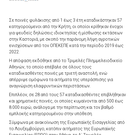
Σε ποινές φυλάκισης από 1 έως 3 έτη καταδικάστηκαν 57
κατηγορούμενοι από την Κρήτη, οι οποίοι κρίθηκαν ένοχοι
για ψευδείς δηλώσεις ιδιοκτησίας ή μίσθωσης εκτάσεων
στην Καστοριά, με σκοπό την παράνομη λήψη αγροτικών
ενισχύσεων από τον ΟΠΕΚΕΠΕ κατά την περίοδο 2019 έως
2022.
Η απόφαση εκδόθηκε από το Τριμελές Πλημμελειοδικείο
Αθηνών, το οποίο επέβαλε σε όλους τους
καταδικασθέντες ποινές με τριετή αναστολή, ενώ
απέρριψε ομόφωνα τα αιτήματα της υπεράσπισης για
αναγνώριση ελαφρυντικών περιστάσεων.
Επιπλέον, σε 28 από τους 57 καταδικασθέντες επιβλήθηκαν
και χρηματικές ποινές, οι οποίες κυμαίνονται από 500 έως
8.000 ευρώ, ανάλογα με την περίπτωση και τον βαθμό
εμπλοκής κατηγορουμένου στην υπόθεση.
Σύμφωνα με ανακοίνωση της Ευρωπαϊκής Εισαγγελίας από
το Λουξεμβούργο, κατόπιν αιτήματος της Ευρωπαϊκής
Εισαγγελίας (EPPO) στην Αθήνα, το Α΄ Τριμελές