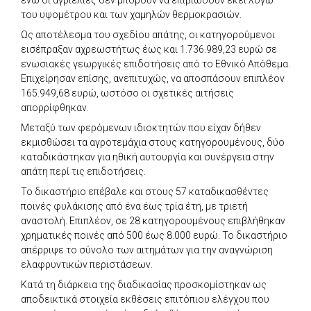
του υψομέτρου και των χαμηλών θερμοκρασιών.
Ως αποτέλεσμα του σχεδίου απάτης, οι κατηγορούμενοι
εισέπραξαν αχρεωστήτως έως και 1.736.989,23 ευρώ σε
ενωσιακές γεωργικές επιδοτήσεις από το Εθνικό Απόθεμα.
Επιχείρησαν επίσης, ανεπιτυχώς, να αποσπάσουν επιπλέον
165.949,68 ευρώ, ωστόσο οι σχετικές αιτήσεις
απορρίφθηκαν.
Μεταξύ των φερόμενων ιδιοκτητών που είχαν δήθεν
εκμισθώσει τα αγροτεμάχια στους κατηγορουμένους, δύο
καταδικάστηκαν για ηθική αυτουργία και συνέργεια στην
απάτη περί τις επιδοτήσεις.
Το δικαστήριο επέβαλε και στους 57 καταδικασθέντες
ποινές φυλάκισης από ένα έως τρία έτη, με τριετή
αναστολή. Επιπλέον, σε 28 κατηγορουμένους επιβλήθηκαν
χρηματικές ποινές από 500 έως 8.000 ευρώ. Το δικαστήριο
απέρριψε το σύνολο των αιτημάτων για την αναγνώριση
ελαφρυντικών περιστάσεων.
Κατά τη διάρκεια της διαδικασίας προσκομίστηκαν ως
αποδεικτικά στοιχεία εκθέσεις επιτόπιου ελέγχου που