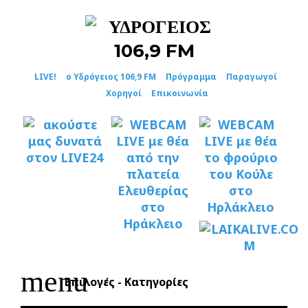
Skip
to
content
LIVE!
ο Υδρόγειος 106,9 FM
Πρόγραμμα
Παραγωγοί
Χορηγοί
Επικοινωνία
menu
Επιλογές - Κατηγορίες