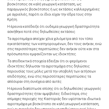
βοσκότοπος σε καλή γεωργική κατάσταση, ως
παραγωγικός βοσκότοπος ή ως εκτάσεις καλλιεργημένες
με αγριελιές, παρότι οι ίδιοι είχαν την έδρα τους στην
Κρήτη.
Η έρευνα κατέδειξε ότι ουδεμία γεωργική δραστηριότητα
ασκήθηκε ποτέ στις δηλωθείσες εκτάσεις.
Τα αγροτεμάχια απείχαν χίλια χιλιόμετρα από τον τόπο
εγκατάστασης των κατηγορουμένων, δεν τους ανήκαν, ενώ
στις περισσότερες περιπτώσεις δεν ανήκαν ούτε καν στα
πρόσωπα που εμφανίζονταν ως ιδιοκτήτες.
Τα αποδεικτικά στοιχεία έδειξαν ότι οι φερόμενοι
ιδιοκτήτες δήλωσαν τα αγροτεμάχια στις δηλώσεις
περιουσίας τους μόλις μετά την υποβολή των αιτήσεων
επιδότησης, ενώ στις περισσότερες περιπτώσεις τα
απέσυραν στη συνέχεια από αυτές.
Η έρευνα διαπίστωσε επίσης ότι οι δηλωθείσες γεωργικές
δραστηριότητες ήταν αμφίβολες. Ειδικότερα, στις
επίμαχες περιοχές της Καστοριάς δεν υφίστανται ιδιωτικά
αγροτεμάχια με βοσκότοπο σε καλή γεωργική κατάσταση,
ενώ οι αγριελιές δεν μπορούν να επιβιώσουν εκεί λόγω