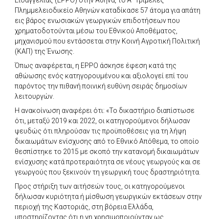
Πλημμελειοδικείο Αθηνών καταδίκασε 57 άτομα για απάτη
εις βάρος ενωσιακών γεωργικών επιδοτήσεων που
χρηματοδοτούνται μέσω του Εθνικού Αποθέματος,
μηχανισμού που εντάσσεται στην Κοινή Αγροτική Πολιτική
(ΚΑΠ) της Ένωσης.
Όπως αναφέρεται, η EPPO άσκησε έφεση κατά της
αθώωσης ενός κατηγορουμένου και αξιολογεί επί του
παρόντος την πιθανή ποινική ευθύνη σειράς δημοσίων
λειτουργών.
Η ανακοίνωση αναφέρει ότι: «Το δικαστήριο διαπίστωσε
ότι, μεταξύ 2019 και 2022, οι κατηγορούμενοι δήλωσαν
ψευδώς ότι πληρούσαν τις προϋποθέσεις για τη λήψη
δικαιωμάτων ενίσχυσης από το Εθνικό Απόθεμα, το οποίο
θεσπίστηκε το 2015 με σκοπό την κατανομή δικαιωμάτων
ενίσχυσης κατά προτεραιότητα σε νέους γεωργούς και σε
γεωργούς που ξεκινούν τη γεωργική τους δραστηριότητα.
Προς στήριξη των αιτήσεών τους, οι κατηγορούμενοι
δήλωσαν κυριότητα ή μίσθωση γεωργικών εκτάσεων στην
περιοχή της Καστοριάς, στη βόρεια Ελλάδα,
υποστηρίζοντας ότι η γη χρησιμοποιούνταν ως