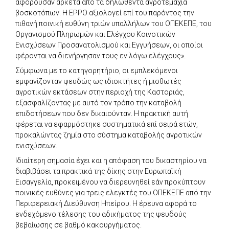
αφορούσαν αρκετά από τα δηλωθέντα αγροτεμάχια
βοσκοτόπων. Η EPPO αξιολογεί επί του παρόντος την
πιθανή ποινική ευθύνη τριών υπαλλήλων του ΟΠΕΚΕΠΕ, του
Οργανισμού Πληρωμών και Ελέγχου Κοινοτικών
Ενισχύσεων Προσανατολισμού και Εγγυήσεων, οι οποίοι
φέρονται να διενήργησαν τους εν λόγω ελέγχους».
Σύμφωνα με το κατηγορητήριο, οι εμπλεκόμενοι
εμφανίζονταν ψευδώς ως ιδιοκτήτες ή μισθωτές
αγροτικών εκτάσεων στην περιοχή της Καστοριάς,
εξασφαλίζοντας με αυτό τον τρόπο την καταβολή
επιδοτήσεων που δεν δικαιούνταν. Η πρακτική αυτή
φέρεται να εφαρμόστηκε συστηματικά επί σειρά ετών,
προκαλώντας ζημία στο σύστημα καταβολής αγροτικών
ενισχύσεων.
Ιδιαίτερη σημασία έχει και η απόφαση του δικαστηρίου να
διαβιβάσει τα πρακτικά της δίκης στην Ευρωπαϊκή
Εισαγγελία, προκειμένου να διερευνηθεί εάν προκύπτουν
ποινικές ευθύνες για τρεις ελεγκτές του ΟΠΕΚΕΠΕ από την
Περιφερειακή Διεύθυνση Ηπείρου. Η έρευνα αφορά το
ενδεχόμενο τέλεσης του αδικήματος της ψευδούς
βεβαίωσης σε βαθμό κακουργήματος.