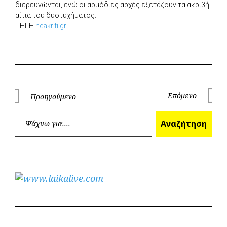
διερευνώνται, ενώ οι αρμόδιες αρχές εξετάζουν τα ακριβή
αίτια του δυστυχήματος.
ΠΗΓΗ
neakriti.gr
Πλοήγηση
Επόμενο
Προηγούμενο
Επόμεν
Προηγούμενο
άρθρων
Ανα
Αναζήτηση