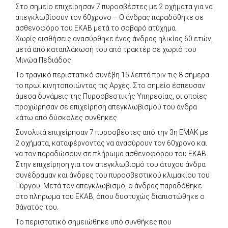
Στο σημείο επιχείρησαν 7 πυροσβέστες με 2 οχήματα για να
απεγκλωβίσουν τον 60χρονο – Ο άνδρας παραδόθηκε σε
ασθενοφόρο του ΕΚΑΒ μετά το σοβαρό ατύχημα
Χωρίς αισθήσεις ανασύρθηκε ένας άνδρας ηλικίας 60 ετών,
μετά από καταπλάκωσή του από τρακτέρ σε χωριό του
Μινώα Πεδιάδος.
Το τραγικό περιστατικό συνέβη 15 λεπτά πριν τις 8 σήμερα
το πρωί κινητοποιώντας τις Αρχές. Στο σημείο έσπευσαν
άμεσα δυνάμεις της Πυροσβεστικής Υπηρεσίας, οι οποίες
προχώρησαν σε επιχείρηση απεγκλωβισμού του άνδρα
κάτω από δύσκολες συνθήκες.
Συνολικά επιχείρησαν 7 πυροσβέστες από την 3η ΕΜΑΚ με
2 οχήματα, καταφέρνοντας να ανασύρουν τον 60χρονο και
να τον παραδώσουν σε πλήρωμα ασθενοφόρου του ΕΚΑΒ.
Στην επιχείρηση για τον απεγκλωβισμό του άτυχου άνδρα
συνέδραμαν και άνδρες του πυροσβεστικού κλιμακίου του
Πύργου. Μετά τον απεγκλωβισμό, ο άνδρας παραδόθηκε
στο πλήρωμα του ΕΚΑΒ, όπου δυστυχώς διαπιστώθηκε ο
θάνατός του.
Το περιστατικό σημειώθηκε υπό συνθήκες που