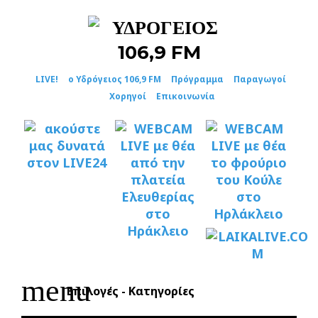
Skip
to
content
LIVE!
ο Υδρόγειος 106,9 FM
Πρόγραμμα
Παραγωγοί
Χορηγοί
Επικοινωνία
menu
Επιλογές - Κατηγορίες