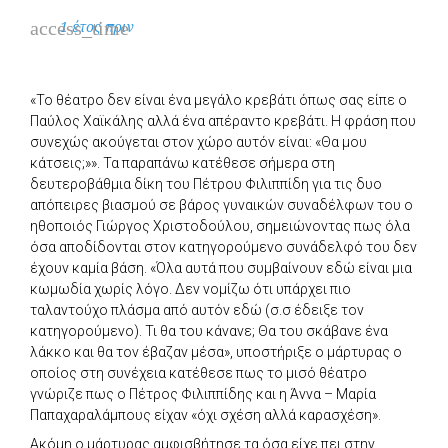
access_time
1 έτος πριν
«Το θέατρο δεν είναι ένα μεγάλο κρεβάτι όπως σας είπε ο
Παύλος Χαϊκάλης αλλά ένα απέραντο κρεβάτι. Η φράση που
συνεχώς ακούγεται στον χώρο αυτόν είναι: «Θα μου
κάτσεις;»». Τα παραπάνω κατέθεσε σήμερα στη
δευτεροβάθμια δίκη του Πέτρου Φιλιππίδη για τις δυο
απόπειρες βιασμού σε βάρος γυναικών συναδέλφων του ο
ηθοποιός Γιώργος Χριστοδούλου, σημειώνοντας πως όλα
όσα αποδίδονται στον κατηγορούμενο συνάδελφό του δεν
έχουν καμία βάση. «Όλα αυτά που συμβαίνουν εδώ είναι μια
κωμωδία χωρίς λόγο. Δεν νομίζω ότι υπάρχει πιο
ταλαντούχο πλάσμα από αυτόν εδώ (σ.σ έδειξε τον
κατηγορούμενο). Τι θα του κάνανε; Θα του σκάβανε ένα
λάκκο και θα τον έβαζαν μέσα», υποστήριξε ο μάρτυρας ο
οποίος στη συνέχεια κατέθεσε πως το μισό θέατρο
γνώριζε πως ο Πέτρος Φιλιππίδης και η Άννα – Μαρία
Παπαχαραλάμπους είχαν «όχι σχέση αλλά καρασχέση».
Ακόμη ο μάρτυρας αμφισβήτησε τα όσα είχε πει στην