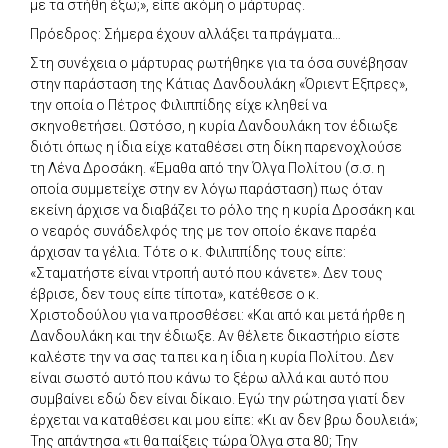
με τα στήθη έξω;», είπε ακόμη ο μάρτυρας.
Πρόεδρος: Σήμερα έχουν αλλάξει τα πράγματα…
Στη συνέχεια ο μάρτυρας ρωτήθηκε για τα όσα συνέβησαν
στην παράσταση της Κάτιας Δανδουλάκη «Όριεντ Εξπρες»,
την οποία ο Πέτρος Φιλιππίδης είχε κληθεί να
σκηνοθετήσει. Ωστόσο, η κυρία Δανδουλάκη τον έδιωξε
διότι όπως η ίδια είχε καταθέσει στη δίκη παρενοχλούσε
τη Λένα Δροσάκη. «Έμαθα από την Όλγα Πολίτου (σ.σ. η
οποία συμμετείχε στην εν λόγω παράσταση) πως όταν
εκείνη άρχισε να διαβάζει το ρόλο της η κυρία Δροσάκη και
ο νεαρός συνάδελφός της με τον οποίο έκανε παρέα
άρχισαν τα γέλια. Τότε ο κ. Φιλιππίδης τους είπε:
«Σταματήστε είναι ντροπή αυτό που κάνετε». Δεν τους
έβρισε, δεν τους είπε τίποτα», κατέθεσε ο κ.
Χριστοδούλου για να προσθέσει: «Και από και μετά ήρθε η
Δανδουλάκη και την έδιωξε. Αν θέλετε δικαστήριο είστε
καλέστε την να σας τα πει κα η ίδια η κυρία Πολίτου. Δεν
είναι σωστό αυτό που κάνω το ξέρω αλλά και αυτό που
συμβαίνει εδώ δεν είναι δίκαιο. Εγώ την ρώτησα γιατί δεν
έρχεται να καταθέσει και μου είπε: «Κι αν δεν βρω δουλειά»;
Της απάντησα «τι θα παίξεις τώρα Όλγα στα 80; Την