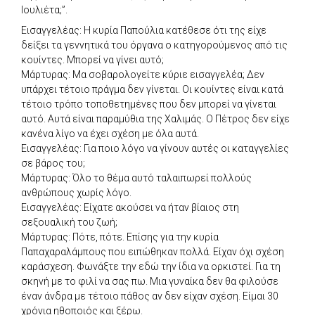
Ιουλιέτα;”.
Εισαγγελέας: Η κυρία Παπούλια κατέθεσε ότι της είχε
δείξει τα γεννητικά του όργανα ο κατηγορούμενος από τις
κουίντες. Μπορεί να γίνει αυτό;
Μάρτυρας: Μα σοβαρολογείτε κύριε εισαγγελέα; Δεν
υπάρχει τέτοιο πράγμα δεν γίνεται. Οι κουίντες είναι κατά
τέτοιο τρόπο τοποθετημένες που δεν μπορεί να γίνεται
αυτό. Αυτά είναι παραμύθια της Χαλιμάς. Ο Πέτρος δεν είχε
κανένα λίγο να έχει σχέση με όλα αυτά.
Εισαγγελέας: Για ποιο λόγο να γίνουν αυτές οι καταγγελίες
σε βάρος του;
Μάρτυρας: Όλο το θέμα αυτό ταλαιπωρεί πολλούς
ανθρώπους χωρίς λόγο.
Εισαγγελέας: Είχατε ακούσει να ήταν βίαιος στη
σεξουαλική του ζωή;
Μάρτυρας: Πότε, πότε. Επίσης για την κυρία
Παπαχαραλάμπους που ειπώθηκαν πολλά. Είχαν όχι σχέση
καράσχεση. Φωνάξτε την εδώ την ίδια να ορκιστεί. Για τη
σκηνή με το φιλί να σας πω. Μια γυναίκα δεν θα φιλούσε
έναν άνδρα με τέτοιο πάθος αν δεν είχαν σχέση. Είμαι 30
χρόνια ηθοποιός και ξέρω.