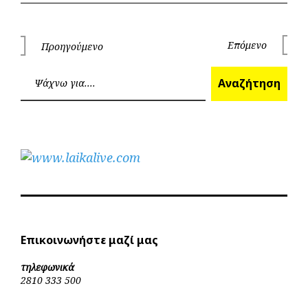
Πλοήγηση
Επόμενο
Προηγούμενο
Επόμεν
Προηγούμενο
άρθρων
Ανα
Αναζήτηση
Επικοινωνήστε μαζί μας
τηλεφωνικά
2810 333 500