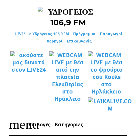
Skip
to
content
LIVE!
ο Υδρόγειος 106,9 FM
Πρόγραμμα
Παραγωγοί
Χορηγοί
Επικοινωνία
menu
Επιλογές - Κατηγορίες