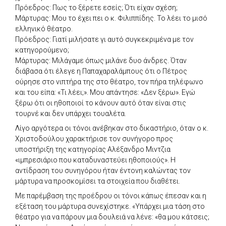
Πρόεδρος: Πως το ξέρετε εσείς; Ότι είχαν σχέση;
Μάρτυρας: Μου το έχει πει ο κ. Φιλιππίδης. Το λέει το μισό
ελληνικό θέατρο.
Πρόεδρος: Γιατί μιλήσατε γι αυτό συγκεκριμένα με τον
κατηγορούμενο;
Μάρτυρας: Μιλάγαμε όπως μιλάνε δυο άνδρες. Όταν
διάβασα ότι έλεγε η Παπαχαραλάμπους ότι ο Πέτρος
ούρησε στο νιπτήρα της στο θέατρο, τον πήρα τηλέφωνο
και του είπα: «Τι λέει;». Μου απάντησε: «Δεν ξέρω». Εγώ
ξέρω ότι οι ηθοποιοί το κάνουν αυτό όταν είναι στις
τουρνέ και δεν υπάρχει τουαλέτα.
Λίγο αργότερα οι τόνοι ανέβηκαν στο δικαστήριο, όταν ο κ.
Χριστοδούλου χαρακτήρισε τον συνήγορο προς
υποστήριξη της κατηγορίας Αλέξανδρο Μιντζια
«ιμπρεσιάριο που καταδυναστεύει ηθοποιούς». Η
αντίδραση του συνηγόρου ήταν έντονη καλώντας τον
μάρτυρα να προσκομίσει τα στοιχεία που διαθέτει.
Με παρέμβαση της προέδρου οι τόνοι κάπως έπεσαν και η
εξέταση του μάρτυρα συνεχίστηκε. «Υπάρχει μια τάση στο
θέατρο για να πάρουν μια δουλειά να λένε: «θα μου κάτσεις;