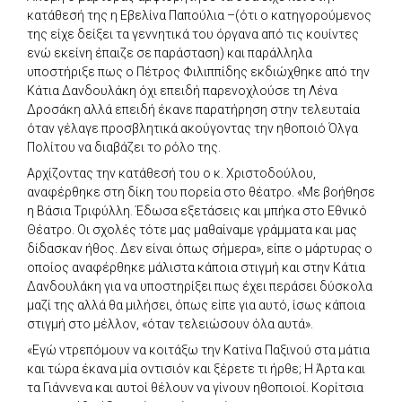
κατάθεσή της η Εβελίνα Παπούλια –(ότι ο κατηγορούμενος
της είχε δείξει τα γεννητικά του όργανα από τις κουίντες
ενώ εκείνη έπαιζε σε παράσταση) και παράλληλα
υποστήριξε πως ο Πέτρος Φιλιππίδης εκδιώχθηκε από την
Κάτια Δανδουλάκη όχι επειδή παρενοχλούσε τη Λένα
Δροσάκη αλλά επειδή έκανε παρατήρηση στην τελευταία
όταν γέλαγε προσβλητικά ακούγοντας την ηθοποιό Όλγα
Πολίτου να διαβάζει το ρόλο της.
Αρχίζοντας την κατάθεσή του ο κ. Χριστοδούλου,
αναφέρθηκε στη δίκη του πορεία στο θέατρο. «Με βοήθησε
η Βάσια Τριφύλλη. Έδωσα εξετάσεις και μπήκα στο Εθνικό
Θέατρο. Οι σχολές τότε μας μαθαίναμε γράμματα και μας
δίδασκαν ήθος. Δεν είναι όπως σήμερα», είπε ο μάρτυρας ο
οποίος αναφέρθηκε μάλιστα κάποια στιγμή και στην Κάτια
Δανδουλάκη για να υποστηρίξει πως έχει περάσει δύσκολα
μαζί της αλλά θα μιλήσει, όπως είπε για αυτό, ίσως κάποια
στιγμή στο μέλλον, «όταν τελειώσουν όλα αυτά».
«Εγώ ντρεπόμουν να κοιτάξω την Κατίνα Παξινού στα μάτια
και τώρα έκανα μία οντισιόν και ξέρετε τι ήρθε; Η Άρτα και
τα Γιάννενα και αυτοί θέλουν να γίνουν ηθοποιοί. Κορίτσια