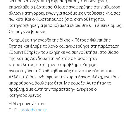
Να σου κάτσω;». Αυτή η φράση ακούγεται συνεχώς»,
επανέλαβε ο μάρτυρας. Ο ίδιος αναφέρθηκε στην αθώωση
άλλων κατηγορουμένων για παρόμοιες υποθέσεις.«Να σας
πω κάτι; Και ο Κωστόπουλος (σ.σ. σκηνοθέτης που
κατηγορήθηκε για βιασμό) αλλά αθωώθηκε. Τι έμεινε όμως;
Ότι πήγε να βιάσει».
Το πρωί με την έναρξη της δίκης κ Πέτρος Φιλιππίδης
ζήτησε και έλαβε το λόγο και αναφέρθηκε στη παράσταση
«Όριεντ Εξπρές» που κλήθηκε να σκηνοθετήσει στο θίασο
της Κάτιας Δανδουλάκη: «Αυτός ο θίασος ήταν
ετερόκλητος, αυτό ήταν το πρόβλημα. Υπήρχε
ανομοιογένεια. Ο κάθε ηθοποιός ήταν στον κόσμο του.
Αλλά αυτό δεν ενδιέφερε την κυρία Δανδουλάκη, εγώ δεν
μπορούσα να δουλέψω έτσι. Με έδιωξε. Αυτό ήταν το
πρόβλημα με αυτή την παράσταση», ανέφερε ο
κατηγορούμενος.
Η δίκη συνεχίζεται.
ΠΗΓΗ
protothema.gr