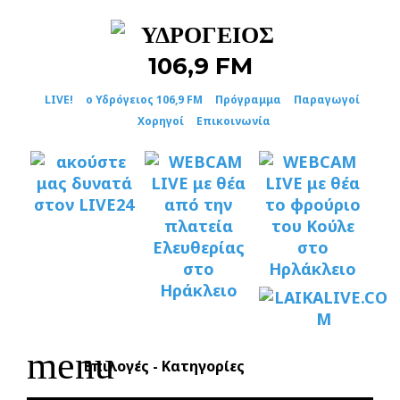
Skip
to
content
LIVE!
ο Υδρόγειος 106,9 FM
Πρόγραμμα
Παραγωγοί
Χορηγοί
Επικοινωνία
menu
Επιλογές - Κατηγορίες