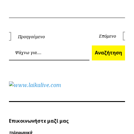
Πλοήγηση
Επόμενο
Προηγούμενο
Επόμεν
Προηγούμενο
άρθρων
Ανα
Αναζήτηση
Επικοινωνήστε μαζί μας
τηλεφωνικά