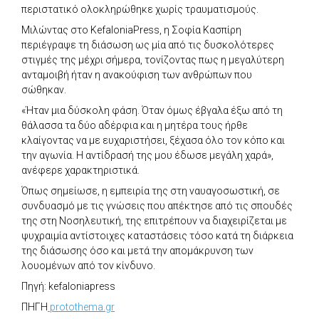
περιστατικό ολοκληρώθηκε χωρίς τραυματισμούς.
Μιλώντας στο KefaloniaPress, η Σοφία Κασπίρη
περιέγραψε τη διάσωση ως μία από τις δυσκολότερες
στιγμές της μέχρι σήμερα, τονίζοντας πως η μεγαλύτερη
ανταμοιβή ήταν η ανακούφιση των ανθρώπων που
σώθηκαν.
«Ήταν μια δύσκολη φάση. Όταν όμως έβγαλα έξω από τη
θάλασσα τα δύο αδέρφια και η μητέρα τους ήρθε
κλαίγοντας να με ευχαριστήσει, ξέχασα όλο τον κόπο και
την αγωνία. Η αντίδρασή της μου έδωσε μεγάλη χαρά»,
ανέφερε χαρακτηριστικά.
Όπως σημείωσε, η εμπειρία της στη ναυαγοσωστική, σε
συνδυασμό με τις γνώσεις που απέκτησε από τις σπουδές
της στη Νοσηλευτική, της επιτρέπουν να διαχειρίζεται με
ψυχραιμία αντίστοιχες καταστάσεις τόσο κατά τη διάρκεια
της διάσωσης όσο και μετά την απομάκρυνση των
λουομένων από τον κίνδυνο.
Πηγή: kefaloniapress
ΠΗΓΗ
protothema.gr