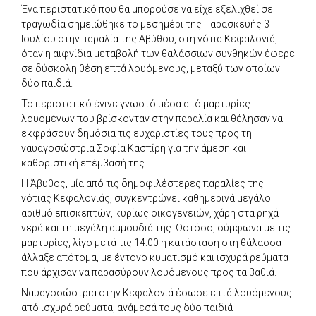
Ένα περιστατικό που θα μπορούσε να είχε εξελιχθεί σε
τραγωδία σημειώθηκε το μεσημέρι της Παρασκευής 3
Ιουλίου στην παραλία της Αβύθου, στη νότια Κεφαλονιά,
όταν η αιφνίδια μεταβολή των θαλάσσιων συνθηκών έφερε
σε δύσκολη θέση επτά λουόμενους, μεταξύ των οποίων
δύο παιδιά.
Το περιστατικό έγινε γνωστό μέσα από μαρτυρίες
λουομένων που βρίσκονταν στην παραλία και θέλησαν να
εκφράσουν δημόσια τις ευχαριστίες τους προς τη
ναυαγοσώστρια Σοφία Κασπίρη για την άμεση και
καθοριστική επέμβασή της.
Η Άβυθος, μία από τις δημοφιλέστερες παραλίες της
νότιας Κεφαλονιάς, συγκεντρώνει καθημερινά μεγάλο
αριθμό επισκεπτών, κυρίως οικογενειών, χάρη στα ρηχά
νερά και τη μεγάλη αμμουδιά της. Ωστόσο, σύμφωνα με τις
μαρτυρίες, λίγο μετά τις 14:00 η κατάσταση στη θάλασσα
άλλαξε απότομα, με έντονο κυματισμό και ισχυρά ρεύματα
που άρχισαν να παρασύρουν λουόμενους προς τα βαθιά.
Ναυαγοσώστρια στην Κεφαλονιά έσωσε επτά λουόμενους
από ισχυρά ρεύματα, ανάμεσά τους δύο παιδιά