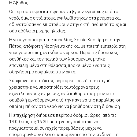
Η Άβυθος
Οι περισσότεροι κατάφεραν να βγουν εγκαίρως από το
νερό, όμως επτά άτομα εγκλωβίστηκαν στα ρεύματα και
αδυνατούσαν να επιστρέψουν στην ακτή, ανάμεσά τους και
δύο αδέλφια μικρής ηλικίας.
Η ναυαγοσώστρια της παραλίας, Σοφία Κασπίρη από την
Πάτρα, απόφοιτη Νοσηλευτικής και με τριετή εμπειρία στη
ναυαγοσωστική, αντέδρασε άμεσα. Παρά τις δύσκολες
συνθήκες και τον πανικό των λουομένων, μπήκε
επανειλημμένα στη θάλασσα, προκειμένου να τους
οδηγήσει με ασφάλεια στην ακτή.
Σύμφωνα με αυτόπτες μάρτυρες, σε κάποια στιγμή
χρειάστηκε να υποστηρίξει ταυτόχρονα τρεις
εξαντλημένους ενήλικες, ενώ καθοριστική ήταν και η
συμβολή εργαζομένων από την καντίνα της παραλίας, οι
οποίοι μπήκαν στο νερό για να βοηθήσουν στη διάσωση.
Η επιχείρηση διήρκεσε περίπου δυόμισι ώρες, από τις
14:00 έως τις 16:30, με τη ναυαγοσώστρια να
πραγματοποιεί συνεχείς παρεμβάσεις μέχρι να
απομακρυνθούν όλοι οι λουόμενοι από τον κίνδυνο. Το