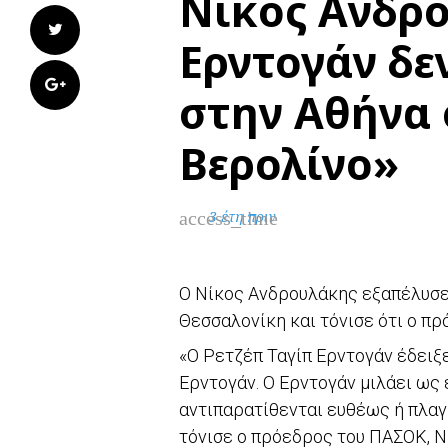
Νίκος Ανδρο
Twitter
Ερντογάν δεν
Google+
στην Αθήνα ό
Βερολίνο»
access_time
3 έτη πριν
Ο Νίκος Ανδρουλάκης εξαπέλυσε 
Θεσσαλονίκη και τόνισε ότι ο πρ
«Ο Ρετζέπ Ταγίπ Ερντογάν έδειξε
Ερντογάν. Ο Ερντογάν μιλάει ως
αντιπαρατίθενται ευθέως ή πλαγί
τόνισε ο πρόεδρος του ΠΑΣΟΚ, Ν