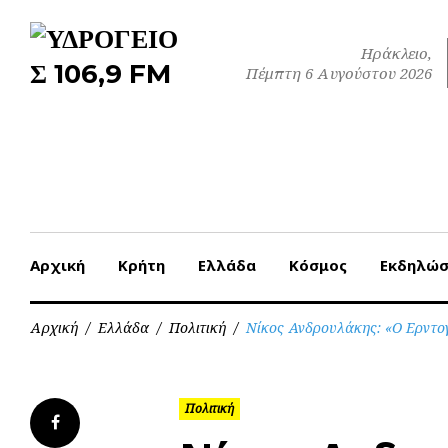
Skip
to
Ηράκλειο,
content
Πέμπτη 6 Αυγούστου 2026
Αρχική
Κρήτη
Ελλάδα
Κόσμος
Εκδηλώσ
Αρχική
/
Ελλάδα
/
Πολιτική
/
Νίκος Ανδρουλάκης: «Ο Ερντογ
Πολιτική
Facebook