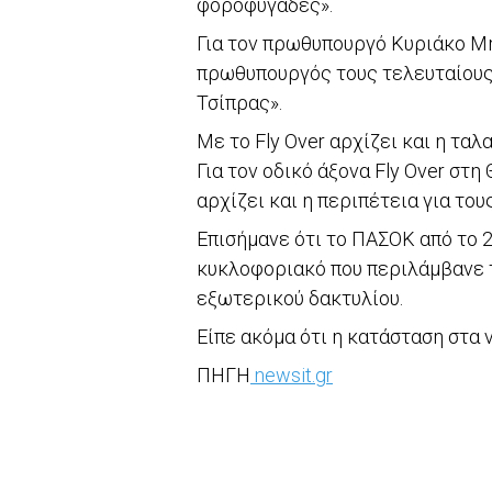
φοροφυγάδες».
Για τον πρωθυπουργό Κυριάκο Μητ
πρωθυπουργός τους τελευταίους 
Τσίπρας».
Με το Fly Over αρχίζει και η τ
Για τον οδικό άξονα Fly Over στη
αρχίζει και η περιπέτεια για του
Επισήμανε ότι το ΠΑΣΟΚ από το 2
κυκλοφοριακό που περιλάμβανε το
εξωτερικού δακτυλίου.
Είπε ακόμα ότι η κατάσταση στα 
ΠΗΓΗ
newsit.gr