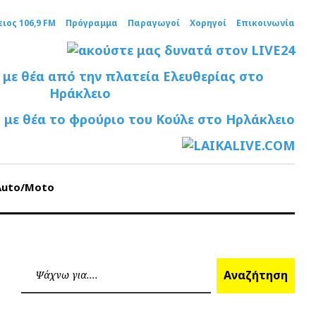
ειος 106,9 FM
Πρόγραμμα
Παραγωγοί
Χορηγοί
Επικοινωνία
Auto/Moto
Ανα
Αναζήτηση