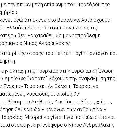
με την επικείμενη επίσκεψη του Προέδρου της
εμβρίου.
κάνει εδώ ότι έκανε στο Βερολίνο. Αυτό έχουμε
α η Ελλάδα πέρα από τα επικοινωνιακά, τις
εκατέρωθεν, να χαράξει μία μακροπρόθεσμη
πεσήμανε ο Νίκος Ανδρουλάκης.
τα περί της στάσης του Ρετζέπ Ταγίπ Ερντογάν και
ημίτη.
 την ένταξη της Τουρκίας στην Ευρωπαϊκή Ένωση
υ, εμείς ως “καρότο” βάζουμε την αναβάθμιση της
Ένωσης- Τουρκίας. Αν θέλει η Τουρκία να
ματωμένες κυρώσεις οι οποίες θα
αραβίαση του Διεθνούς Δικαίου σε βάρος χώρας
πάτηση θεμελιωδών κανόνων των ανθρωπίνων
ουρκίας. Μπορεί να γίνει; Εγώ πιστεύω ότι είναι
τοια στρατηγική», ανέφερε ο Νικος Ανδρουλάκης