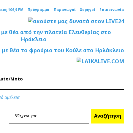
ειος 106,9 FM
Πρόγραμμα
Παραγωγοί
Χορηγοί
Επικοινωνία
Auto/Moto
πό αμέλεια
Ανα
Αναζήτηση