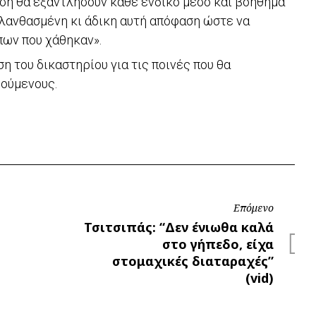
ση θα εξαντλήσουν κάθε ένδικο μέσο και βοήθημα
λανθασμένη κι άδικη αυτή απόφαση ώστε να
πων που χάθηκαν».
η του δικαστηρίου για τις ποινές που θα
ρούμενους.
Επόμενο
Επόμενο
Τσιτσιπάς: “Δεν ένιωθα καλά
στο γήπεδο, είχα
στομαχικές διαταραχές”
(vid)