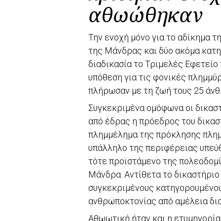
αθωώθηκαν
Την ενοχή μόνο για το αδίκημα 
της Μάνδρας και δύο ακόμα κατ
διαδικασία το Τριμελές Εφετείο
υπόθεση για τις φονικές πλημμύ
πλήρωσαν με τη ζωή τους 25 άνθ
Συγκεκριμένα ομόφωνα οι δικαστ
από έδρας η πρόεδρος του δικασ
πλημμέλημα της πρόκλησης πλημ
υπάλληλο της περιφέρειας υπεύθ
τότε προϊστάμενο της πολεοδομία
Μάνδρα. Αντίθετα το δικαστήρι
συγκεκριμένους κατηγορουμένους
ανθρωποκτονίας από αμέλεια δι
Αθωωτική ήταν και η ετυμηγορία