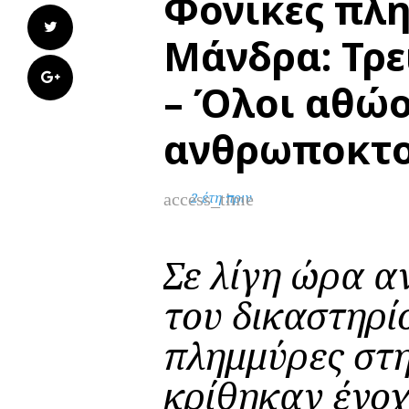
Φονικές πλ
Twitter
Μάνδρα: Τρε
Google+
– Όλοι αθώο
ανθρωποκτο
access_time
2 έτη πριν
Σε λίγη ώρα 
του δικαστηρίο
πλημμύρες στ
κρίθηκαν ένοχο