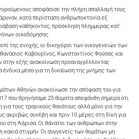
ηγορούμενους αποφάσισε την πλήρη απαλλαγή τους
άρυναν, κατά περίσταση ανθρωποκτονία εξ
αράβαση καθήκοντος, πρόσκληση πλημμύρας κατ’
νόνων οικοδόμησης.
πί της ενοχής, οι δικηγόροι των οικογενειών των
Αθανάσιος Καβουρίνος, Κωνσταντίνος Φούσας και
ν στην εξής ανακοίνωση προαναγγέλλοντας
α ένδικα μέσα για τη δικαίωση της μνήμης των
μάτων Αθηνών ανακοίνωσε την απόφαση του για
017 που θρηνήσαμε 25 θύματα απεφάνθη σήμερα ότι
η για τους τραγικούς θανάτους αλλά μόνο για την
ς ακριβώς συνέβη και πριν 10 μέρες στη δίκη για
νού στη Λάρισα. Οι θάνατοι των ανθρώπων στην
 κακιά στιγμή». Οι συγγενείς των θυμάτων μη