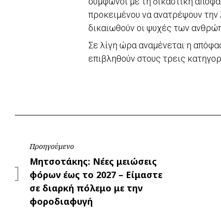
σύμφωνοι με τη δικαστική απόφα
προκειμένου να ανατρέψουν την 
δικαιωθούν οι ψυχές των ανθρώ
Σε λίγη ώρα αναμένεται η απόφασ
επιβληθούν στους τρεις κατηγο
Πλοήγηση
Προηγούμενο
Προηγούμενο
Μητσοτάκης: Νέες μειώσεις
άρθρων
φόρων έως το 2027 – Είμαστε
σε διαρκή πόλεμο με την
φοροδιαφυγή