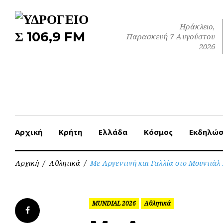
Skip
to
Ηράκλειο,
content
Παρασκευή 7 Αυγούστου
2026
Αρχική
Κρήτη
Ελλάδα
Κόσμος
Εκδηλώσ
Αρχική
/
Αθλητικά
/
Με Αργεντινή και Γαλλία στο Μουντιάλ 
MUNDIAL 2026
Αθλητικά
Facebook