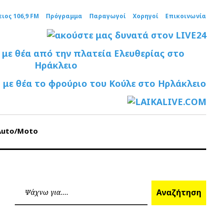
ειος 106,9 FM
Πρόγραμμα
Παραγωγοί
Χορηγοί
Επικοινωνία
Auto/Moto
Ανα
Αναζήτηση