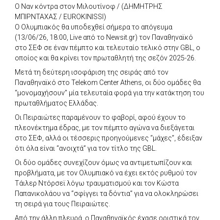
Ο Ναν κόντρα στον Μιλουτίνοφ / (ΔΗΜΗΤΡΗΣ
ΜΠΙΡΝΤΑΧΑΣ / EUROKINISSI)
Ο Ολυμπιακός θα υποδεχθεί σήμερα το απόγευμα
(13/06/26, 18:00, Live από το Newsit.gr) τον Παναθηναϊκό
στο ΣΕΦ σε έναν πέμπτο και τελευταίο τελικό στην GBL, ο
οποίος και θα κρίνει τον πρωταθλητή της σεζόν 2025-26.
Μετά τη δεύτερη ισοφάριση της σειράς από τον
Παναθηναϊκό στο Telekom Center Athens, οι δύο ομάδες θα
“μονομαχήσουν” μία τελευταία φορά για την κατάκτηση του
πρωταθλήματος Ελλάδας.
Οι Πειραιώτες παραμένουν το φαβορί, αφού έχουν το
πλεονέκτημα έδρας, με τον πέμπτο αγώνα να διεξάγεται
στο ΣΕΦ, αλλά οι τέσσερις προηγούμενες “μάχες”, έδειξαν
ότι όλα είναι “ανοιχτά” για τον τίτλο της GBL.
Οι δύο ομάδες συνεχίζουν όμως να αντιμετωπίζουν και
προβλήματα, με τον Ολυμπιακό να έχει εκτός ρυθμού τον
Τάιλερ Ντόρσεϊ λόγω τραυματισμού και τον Κώστα
Παπανικολάου να “σφίγγει τα δόντια” για να ολοκληρώσει
τη σειρά για τους Πειραιώτες.
Από την άλλη πλευρά, ο Παναθηναϊκός έχασε οριστικά τον