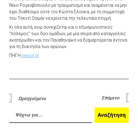
Νίκο Ρογκαβόπουλο με τραυματισμό και αναμένεται να μην
έχει διαθέσιμο ούτε τον Κώστα Σλούκα, με τη συμμετοχή
του Τσεντί Οσμάν να κρίνεται την τελευταία στιγμή.
Κι όλα αυτά, ενώ συνεχίζεται και ο εξωαγωνιστικός
“πόλεμος” των δύο ομάδων, με μία σειρά από καταγγελίες
εκατέρωθεν και τον Παναθηναϊκό να διαμαρτύρεται έντονα
για τη διαιτησία των αγώνων.
ΠΗΓΗ
newsit.gr
Πλοήγηση
Επόμενο
Προηγούμενο
Επόμεν
Προηγούμενο
άρθρων
Ανα
Αναζήτηση