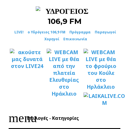
Skip
to
content
LIVE!
ο Υδρόγειος 106,9 FM
Πρόγραμμα
Παραγωγοί
Χορηγοί
Επικοινωνία
menu
Επιλογές - Κατηγορίες