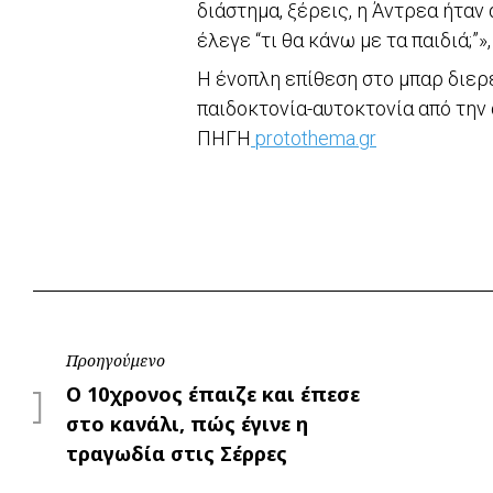
διάστημα, ξέρεις, η Άντρεα ήταν
έλεγε “τι θα κάνω με τα παιδιά;
Η ένοπλη επίθεση στο μπαρ διερε
παιδοκτονία-αυτοκτονία από την 
ΠΗΓΗ
protothema.gr
Πλοήγηση
Προηγούμενο
Προηγούμενο
Ο 10χρονος έπαιζε και έπεσε
άρθρων
στο κανάλι, πώς έγινε η
τραγωδία στις Σέρρες