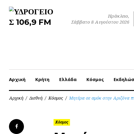
Skip
to
Ηράκλειο,
content
Σάββατο 8 Αυγούστου 2026
Αρχική
Κρήτη
Ελλάδα
Κόσμος
Εκδηλώσ
Αρχική
/
Διεθνή
/
Κόσμος
/
Μητέρα σε αμόκ στην Αριζόνα πυ
Κόσμος
Facebook