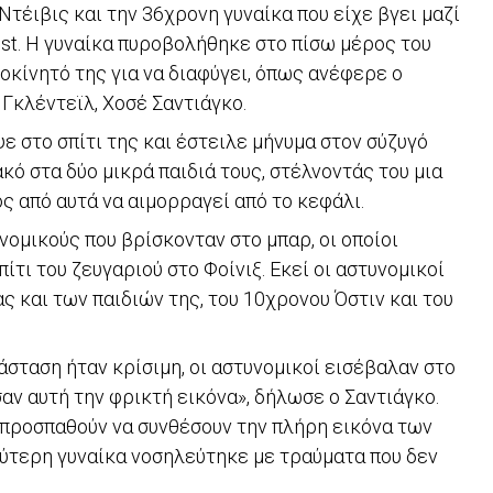
τέιβις και την 36χρονη γυναίκα που είχε βγει μαζί
ost. Η γυναίκα πυροβολήθηκε στο πίσω μέρος του
οκίνητό της για να διαφύγει, όπως ανέφερε ο
Γκλέντεϊλ, Χοσέ Σαντιάγκο.
ε στο σπίτι της και έστειλε μήνυμα στον σύζυγό
κό στα δύο μικρά παιδιά τους, στέλνοντάς του μια
ς από αυτά να αιμορραγεί από το κεφάλι.
ομικούς που βρίσκονταν στο μπαρ, οι οποίοι
ίτι του ζευγαριού στο Φοίνιξ. Εκεί οι αστυνομικοί
ς και των παιδιών της, του 10χρονου Όστιν και του
άσταση ήταν κρίσιμη, οι αστυνομικοί εισέβαλαν στο
σαν αυτή την φρικτή εικόνα», δήλωσε ο Σαντιάγκο.
 προσπαθούν να συνθέσουν την πλήρη εικόνα των
ύτερη γυναίκα νοσηλεύτηκε με τραύματα που δεν