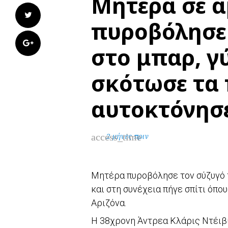
Μητέρα σε α
Twitter
πυροβόλησε 
Google+
στο μπαρ, γύ
σκότωσε τα 
αυτοκτόνησ
access_time
2 μήνες πριν
Μητέρα πυροβόλησε τον σύζυγό τ
και στη συνέχεια πήγε σπίτι όπο
Αριζόνα.
Η 38χρονη Άντρεα Κλάρις Ντέιβι