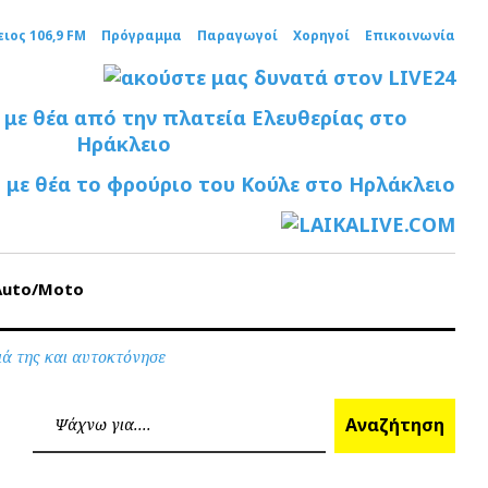
ειος 106,9 FM
Πρόγραμμα
Παραγωγοί
Χορηγοί
Επικοινωνία
Auto/Moto
ιά της και αυτοκτόνησε
Ανα
Αναζήτηση