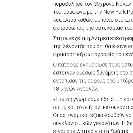
πυροβόλησε τον 39χρονο Νόλαν Ν
του, σύμφωνα με την New York P
κεφαλιού καθώς έμπαινε στο αυτ
εκπρόσωπος της αστυνομίας του 
Στη συνέχεια, η Άντρεα επέστρεψ
της λέγοντάς του ότι θα έκανε κα
φρικιαστική φωτογραφία του ενό
Ο πατέρας ενημέρωσε τους αστυν
έστειλαν αμέσως δυνάμεις στο σπ
εντόπισαν τις σορούς της μητέρα
18 μηνών Αντολάν.
«Επειδή γνωρίζαμε ήδη ότι η κατ
σπίτι, και τότε ήταν που συνάντη
Οι αστυνομικοί εξακολουθούν να
συγκλονιστικών γεγονότων. Η δε
είναι απειλητικά για τη ζωή της.