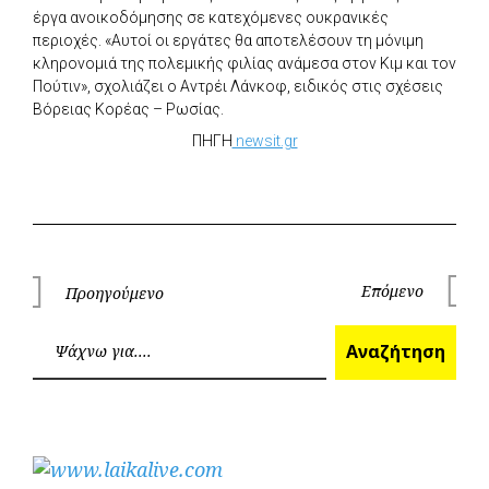
έργα ανοικοδόμησης σε κατεχόμενες ουκρανικές
περιοχές. «Αυτοί οι εργάτες θα αποτελέσουν τη μόνιμη
κληρονομιά της πολεμικής φιλίας ανάμεσα στον Κιμ και τον
Πούτιν», σχολιάζει ο Αντρέι Λάνκοφ, ειδικός στις σχέσεις
Βόρειας Κορέας – Ρωσίας.
ΠΗΓΗ
newsit.gr
Πλοήγηση
Επόμενο
Προηγούμενο
Επόμεν
Προηγούμενο
άρθρων
Ανα
Αναζήτηση