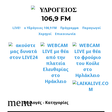
Skip
to
content
LIVE!
ο Υδρόγειος 106,9 FM
Πρόγραμμα
Παραγωγοί
Χορηγοί
Επικοινωνία
menu
Επιλογές - Κατηγορίες