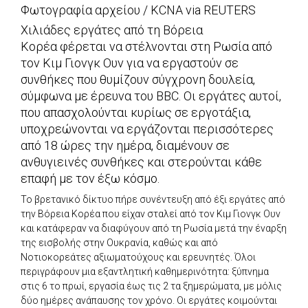
Φωτογραφία αρχείου / KCNA via REUTERS
Χιλιάδες εργάτες από τη Βόρεια
Κορέα φέρεται να στέλνονται στη Ρωσία από
τον Κιμ Γιονγκ Ουν για να εργαστούν σε
συνθήκες που θυμίζουν σύγχρονη δουλεία,
σύμφωνα με έρευνα του BBC. Οι εργάτες αυτοί,
που απασχολούνται κυρίως σε εργοτάξια,
υποχρεώνονται να εργάζονται περισσότερες
από 18 ώρες την ημέρα, διαμένουν σε
ανθυγιεινές συνθήκες και στερούνται κάθε
επαφή με τον έξω κόσμο.
Το βρετανικό δίκτυο πήρε συνέντευξη από έξι εργάτες από
την Βόρεια Κορέα που είχαν σταλεί από τον Κιμ Γιονγκ Ουν
και κατάφεραν να διαφύγουν από τη Ρωσία μετά την έναρξη
της εισβολής στην Ουκρανία, καθώς και από
Νοτιοκορεάτες αξιωματούχους και ερευνητές. Όλοι
περιγράφουν μια εξαντλητική καθημερινότητα: ξύπνημα
στις 6 το πρωί, εργασία έως τις 2 τα ξημερώματα, με μόλις
δύο ημέρες ανάπαυσης τον χρόνο. Οι εργάτες κοιμούνται