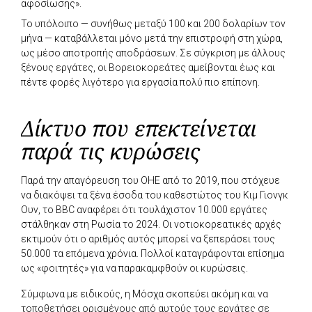
αφοσίωσης».
Το υπόλοιπο — συνήθως μεταξύ 100 και 200 δολαρίων τον
μήνα — καταβάλλεται μόνο μετά την επιστροφή στη χώρα,
ως μέσο αποτροπής αποδράσεων. Σε σύγκριση με άλλους
ξένους εργάτες, οι Βορειοκορεάτες αμείβονται έως και
πέντε φορές λιγότερο για εργασία πολύ πιο επίπονη.
Δίκτυο που επεκτείνεται
παρά τις κυρώσεις
Παρά την απαγόρευση του ΟΗΕ από το 2019, που στόχευε
να διακόψει τα ξένα έσοδα του καθεστώτος του Κιμ Γιονγκ
Ουν, το BBC αναφέρει ότι τουλάχιστον 10.000 εργάτες
στάλθηκαν στη Ρωσία το 2024. Οι νοτιοκορεατικές αρχές
εκτιμούν ότι ο αριθμός αυτός μπορεί να ξεπεράσει τους
50.000 τα επόμενα χρόνια. Πολλοί καταγράφονται επίσημα
ως «φοιτητές» για να παρακαμφθούν οι κυρώσεις.
Σύμφωνα με ειδικούς, η Μόσχα σκοπεύει ακόμη και να
τοποθετήσει ορισμένους από αυτούς τους εργάτες σε