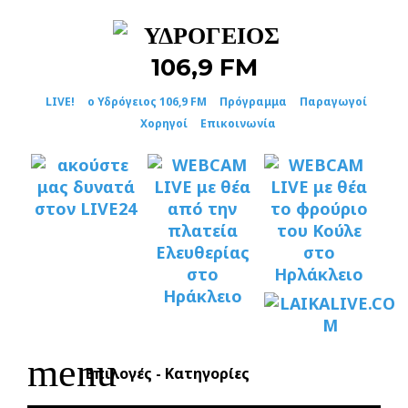
Skip
to
content
LIVE!
ο Υδρόγειος 106,9 FM
Πρόγραμμα
Παραγωγοί
Χορηγοί
Επικοινωνία
menu
Επιλογές - Κατηγορίες