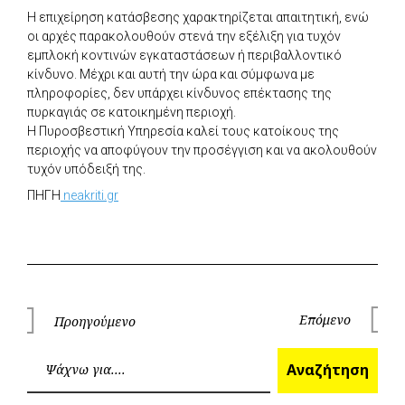
Η επιχείρηση κατάσβεσης χαρακτηρίζεται απαιτητική, ενώ
οι αρχές παρακολουθούν στενά την εξέλιξη για τυχόν
εμπλοκή κοντινών εγκαταστάσεων ή περιβαλλοντικό
κίνδυνο. Μέχρι και αυτή την ώρα και σύμφωνα με
πληροφορίες, δεν υπάρχει κίνδυνος επέκτασης της
πυρκαγιάς σε κατοικημένη περιοχή.
Η Πυροσβεστική Υπηρεσία καλεί τους κατοίκους της
περιοχής να αποφύγουν την προσέγγιση και να ακολουθούν
τυχόν υπόδειξή της.
ΠΗΓΗ
neakriti.gr
Πλοήγηση
Επόμενο
Προηγούμενο
Επόμεν
Προηγούμενο
άρθρων
Ανα
Αναζήτηση