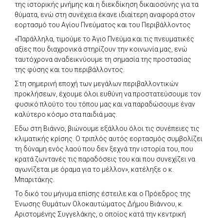
της ιστορικής μνήμης και η διεκδίκηση δικαιοσύνης για τα
θύματα, ενώ στη συνέχεια έκανε ιδιαίτερη αναφορά στον
εορτασμό του Αγίου Πνεύματος και του Περιβάλλοντος
«Παράλληλα, τιμούμε το Άγιο Πνεύμα και τις πνευματικές
αξίες που διαχρονικά στηρίζουν την κοινωνία μας, ενώ
ταυτόχρονα αναδεικνύουμε τη σημασία της προστασίας
της φύσης και του περιβάλλοντος.
Στη σημερινή εποχή των μεγάλων περιβαλλοντικών
προκλήσεων, έχουμε όλοι ευθύνη να προστατεύσουμε τον
φυσικό πλούτο του τόπου μας και να παραδώσουμε έναν
καλύτερο κόσμο στα παιδιά μας.
Εδω στη Βιάννο, βιώνουμε εξάλλου όλοι τις συνέπειες τις
κλιματικής κρίσης. Ο τριπλός αυτός εορτασμός συμβολίζει
τη δύναμη ενός λαού που δεν ξεχνά την ιστορία του, που
κρατά ζωντανές τις παραδόσεις του και που συνεχίζει να
αγωνίζεται με όραμα για το μέλλον», κατέληξε ο κ.
Μπαριτάκης.
Το δικό του μήνυμα επίσης έστειλε και ο Πρόεδρος της
Ένωσης Θυμάτων Ολοκαυτώματος Δήμου Βιάννου, κ.
Αριστομένης Συγγελάκης, ο οποίος κατά την κεντρική