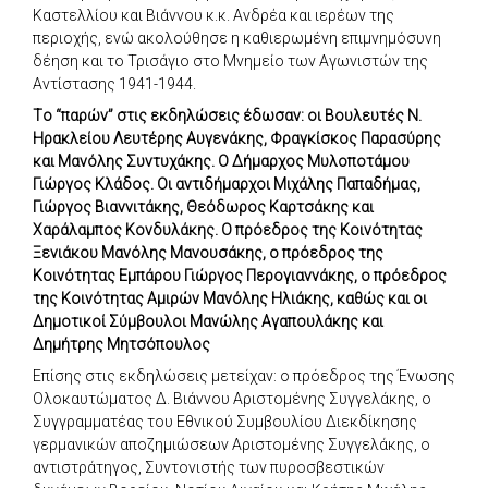
Καστελλίου και Βιάννου κ.κ. Ανδρέα
και ιερέων της
περιοχής, ενώ ακολούθησε η καθιερωμένη επιμνημόσυνη
δέηση και το Τρισάγιο στο Μνημείο των Αγωνιστών της
Αντίστασης 1941-1944.
Tο “παρών” στις εκδηλώσεις έδωσαν: οι Βουλευτές Ν.
Ηρακλείου Λευτέρης Αυγενάκης, Φραγκίσκος Παρασύρης
και Μανόλης Συντυχάκης. Ο Δήμαρχος Μυλοποτάμου
Γιώργος Κλάδος. Οι αντιδήμαρχοι Μιχάλης Παπαδήμας,
Γιώργος Βιαννιτάκης, Θεόδωρος Καρτσάκης και
Χαράλαμπος Κονδυλάκης. Ο πρόεδρος της Κοινότητας
Ξενιάκου Μανόλης Μανουσάκης, ο πρόεδρος της
Κοινότητας Εμπάρου Γιώργος Περογιαννάκης, ο πρόεδρος
της Κοινότητας Αμιρών Μανόλης Ηλιάκης, καθώς και οι
Δημοτικοί Σύμβουλοι Μανώλης Αγαπουλάκης και
Δημήτρης Μητσόπουλος
Επίσης στις εκδηλώσεις μετείχαν: ο πρόεδρος της Ένωσης
Ολοκαυτώματος Δ. Βιάννου Αριστομένης Συγγελάκης, ο
Συγγραμματέας του Εθνικού Συμβουλίου Διεκδίκησης
γερμανικών αποζημιώσεων Αριστομένης Συγγελάκης, ο
αντιστράτηγος, Συντονιστής των πυροσβεστικών