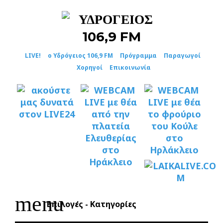
Skip
to
content
LIVE!
ο Υδρόγειος 106,9 FM
Πρόγραμμα
Παραγωγοί
Χορηγοί
Επικοινωνία
menu
Επιλογές - Κατηγορίες