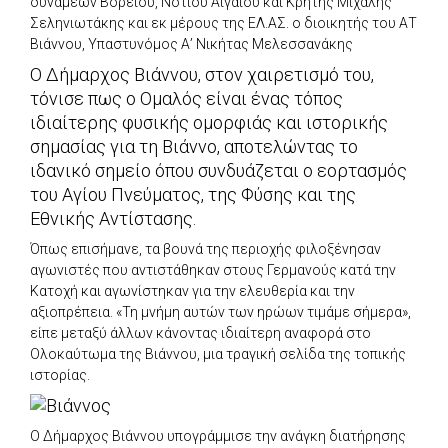
δυνάμεων Βορείου, Νοτίου Αιγαίου και Κρήτης Μιχάλης
Σεληνιωτάκης και εκ μέρους της ΕΛ.ΑΣ. ο διοικητής του ΑΤ
Βιάννου, Υπαστυνόμος Α’ Νικήτας Μελεσσανάκης
Ο Δήμαρχος Βιάννου, στον χαιρετισμό του,
τόνισε πως ο Ομαλός είναι ένας τόπος
ιδιαίτερης φυσικής ομορφιάς και ιστορικής
σημασίας για τη Βιάννο, αποτελώντας το
ιδανικό σημείο όπου συνδυάζεται ο εορτασμός
του Αγίου Πνεύματος, της Φύσης και της
Εθνικής Αντίστασης.
Όπως επισήμανε, τα βουνά της περιοχής φιλοξένησαν
αγωνιστές που αντιστάθηκαν στους Γερμανούς κατά την
Κατοχή και αγωνίστηκαν για την ελευθερία και την
αξιοπρέπεια. «Τη μνήμη αυτών των ηρώων τιμάμε σήμερα»,
είπε μεταξύ άλλων κάνοντας ιδιαίτερη αναφορά στο
Ολοκαύτωμα της Βιάννου, μια τραγική σελίδα της τοπικής
ιστορίας.
Ο Δήμαρχος Βιάννου υπογράμμισε την ανάγκη διατήρησης