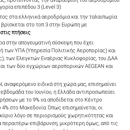
ορία επιπέδου 3 (Level 3).
έτος στα ελληνικά αεροδρόμια και την ταλαιπωρία
 βρίσκεται στο τοπ 3 στην Ευρώπη με
στις πτήσεις
.
ερα στην απογευματινή σύσκεψη που έχει
ή των ΥΠΑ (Υπηρεσία Πολιτικής Αεροπορίας) και
ς), των Ελεγκτών Εναέριας Κυκλοφορίας, του ΔΑΑ
και των δύο εγχώριων αεροπορικών AEGEAN και
ol, αναφερόμενο ειδικά στη χώρα μας, επισημαίνει
α εβδομάδα του Ιουνίου, η Ελλάδα αντιπροσωπεύει
ρήσεων με το 9% να αποδίδεται στο Κέντρο
 4% στο Μακεδονία. Όπως επισημαίνεται, οι
κύριο λόγο σε περιορισμούς χωρητικότητας και
α περαιτέρω επιβάρυνση, μικρότερη όμως, από τις