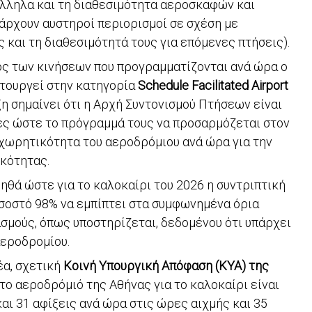
λληλα και τη διαθεσιμότητα αεροσκαφών και
πάρχουν αυστηροί περιορισμοί σε σχέση με
και τη διαθεσιμότητά τους για επόμενες πτήσεις).
ος των κινήσεων που προγραμματίζονται ανά ώρα ο
ιτουργεί στην κατηγορία
Schedule Facilitated Airport
η σημαίνει ότι η Αρχή Συντονισμού Πτήσεων είναι
ές ώστε το πρόγραμμά τους να προσαρμόζεται στον
χωρητικότητα του αεροδρόμιου ανά ώρα για την
κότητας.
ηθά ώστε για το καλοκαίρι του 2026 η συντριπτική
σοστό 98% να εμπίπτει στα συμφωνημένα όρια
σμούς, όπως υποστηρίζεται, δεδομένου ότι υπάρχει
αεροδρομίου.
έα, σχετική
Κοινή Υπουργική Απόφαση (ΚΥΑ) της
α το αεροδρόμιό της Αθήνας για το καλοκαίρι είναι
αι 31 αφίξεις ανά ώρα στις ώρες αιχμής και 35