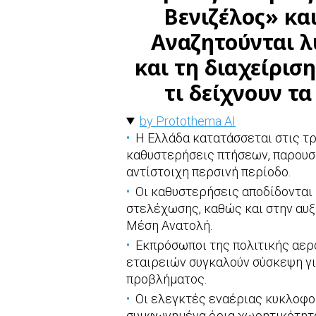
Βενιζέλος» και
Αναζητούνται λ
και τη διαχείρισ
τι δείχνουν τα
by Protothema AI
Η Ελλάδα κατατάσσεται στις τ
καθυστερήσεις πτήσεων, παρουσι
αντίστοιχη περσινή περίοδο.
Οι καθυστερήσεις αποδίδονται
στελέχωσης, καθώς και στην αυξ
Μέση Ανατολή.
Εκπρόσωποι της πολιτικής αερ
εταιρειών συγκαλούν σύσκεψη για
προβλήματος.
Οι ελεγκτές εναέριας κυκλοφορ
συμφωνημένα όρια χωρητικότητα