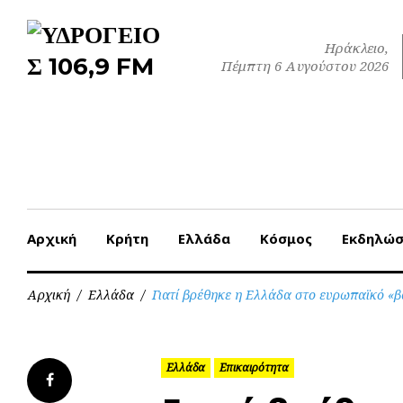
Skip
to
Ηράκλειο,
content
Πέμπτη 6 Αυγούστου 2026
Αρχική
Κρήτη
Ελλάδα
Κόσμος
Εκδηλώσ
Αρχική
/
Ελλάδα
/
Γιατί βρέθηκε η Ελλάδα στο ευρωπαϊκό «β
Ελλάδα
Επικαιρότητα
Facebook