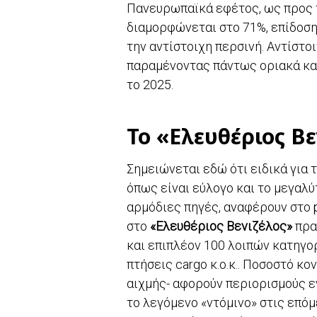
Πανευρωπαϊκά εφέτος, ως προς τ
διαμορφώνεται στο 71%, επίδοση
την αντίστοιχη περσινή. Αντίστοι
παραμένοντας πάντως οριακά καλ
το 2025.
Το «Ελευθέριος Βε
Σημειώνεται εδώ ότι ειδικά για
όπως είναι εύλογο και το μεγαλ
αρμόδιες πηγές, αναφέρουν στο p
στο
«Ελευθέριος Βενιζέλος»
πρα
και επιπλέον 100 λοιπών κατηγο
πτήσεις cargo κ.ο.κ.. Ποσοστό 
αιχμής- αφορούν περιορισμούς ε
το λεγόμενο «ντόμινο» στις επόμ