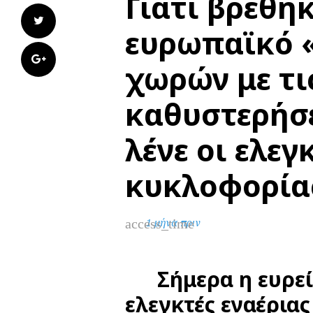
Γιατί βρέθη
Twitter
ευρωπαϊκό 
Google+
χωρών με τι
καθυστερήσει
λένε οι ελεγ
κυκλοφορία
access_time
1 μήνα πριν
Σήμερα η ευρε
ελεγκτές εναέριας