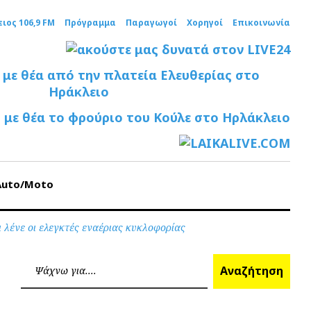
ειος 106,9 FM
Πρόγραμμα
Παραγωγοί
Χορηγοί
Επικοινωνία
Auto/Moto
ι λένε οι ελεγκτές εναέριας κυκλοφορίας
Ανα
Αναζήτηση