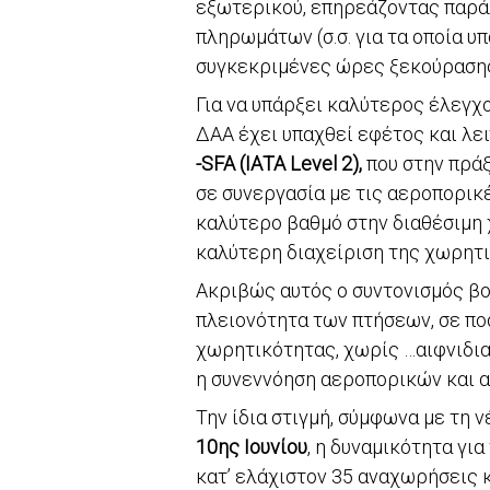
εξωτερικού, επηρεάζοντας παρά
πληρωμάτων (σ.σ. για τα οποία υ
συγκεκριμένες ώρες ξεκούρασης 
Για να υπάρξει καλύτερος έλεγχ
ΔΑΑ έχει υπαχθεί εφέτος και λε
-SFA (ΙΑΤΑ Level 2),
που στην πράξ
σε συνεργασία με τις αεροπορικ
καλύτερο βαθμό στην διαθέσιμη 
καλύτερη διαχείριση της χωρητι
Ακριβώς αυτός ο συντονισμός βο
πλειονότητα των πτήσεων, σε πο
χωρητικότητας, χωρίς …αιφνιδια
η συνεννόηση αεροπορικών και 
Την ίδια στιγμή, σύμφωνα με τη ν
10ης Ιουνίου
, η δυναμικότητα γι
κατ’ ελάχιστον 35 αναχωρήσεις κ