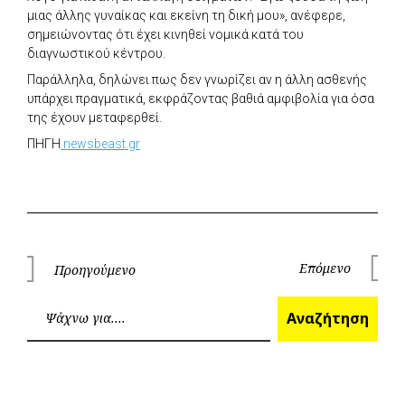
μιας άλλης γυναίκας και εκείνη τη δική μου», ανέφερε,
σημειώνοντας ότι έχει κινηθεί νομικά κατά του
διαγνωστικού κέντρου.
Παράλληλα, δηλώνει πως δεν γνωρίζει αν η άλλη ασθενής
υπάρχει πραγματικά, εκφράζοντας βαθιά αμφιβολία για όσα
της έχουν μεταφερθεί.
ΠΗΓΗ
newsbeast.gr
Πλοήγηση
Επόμενο
Προηγούμενο
Επόμεν
Προηγούμενο
άρθρων
Ανα
Αναζήτηση