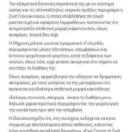
Την εξαιρετικά δύσκολη περιπέτειά της με το σύστημα
υγείας και τις αλλεπάλληλες ιατρικές πράξεις περιγράφει η
Ζωή Γιαννακούρου, η οποία υποβλήθηκε σε ολική
μαστεκτομή και αφαίρεση λεμφαδένων, πιστεύοντας ότι
αντιμετώπιζε επιθετική μορφή καρκίνου που, όπως
αναφέρει, τελικά δεν είχε.
Η 59χρονη μίλησε για έναν πραγματικό «Γολγοθά»,
περιγράφοντας μήνες εξετάσεων, επεμβάσεων και
έντονου ψυχολογικού φορτίου, κατά τη διάρκεια των
οποίων, όπως λέει, είχε φτάσει ακόμη και στο σημείο να
συντάξει τη διαθήκη της.
Όπως αναφέρει, αρχική βιοψία την οδήγησε σε δραματικές
αποφάσεις, με τους γιατρούς να της μεταφέρουν ότι
πρόκειται για ιδιαίτερα επιθετική μορφή κακοήθειας.
«Έκλαιγα, πονούσα, υπέφερα… έκανα τη διαθήκη μου»,
δήλωσε χαρακτηριστικά, περιγράφοντας την ψυχολογική
της κατάσταση πριν από την επέμβαση.
Η ίδια υποστηρίζει ότι, στη συνέχεια, ενδέχεται να έγινε
σύγχυση με αποτελέσματα άλλης ασθενούς, κάνοντας
λόγο για πιθανή ανταλλαγή δειγμάτων. «Εγώ ζούσα τη ζωή