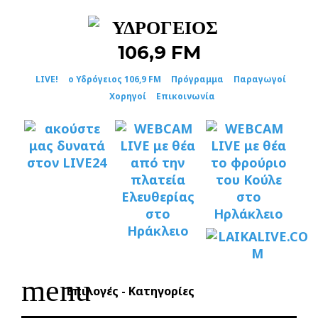
Skip
to
content
LIVE!
ο Υδρόγειος 106,9 FM
Πρόγραμμα
Παραγωγοί
Χορηγοί
Επικοινωνία
menu
Επιλογές - Κατηγορίες