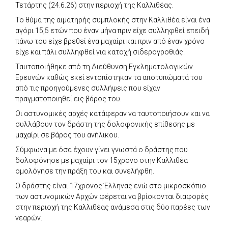
Τετάρτης (24.6.26) στην περιοχή της Καλλιθέας.
Το θύμα της αιματηρής συμπλοκής στην Καλλιθέα είναι ένα
αγόρι 15,5 ετών που έναν μήνα πριν είχε συλληφθεί επειδή
πάνω του είχε βρεθεί ένα μαχαίρι και πριν από έναν χρόνο
είχε και πάλι συλληφθεί για κατοχή σιδερογροθιάς.
Ταυτοποιήθηκε από τη Διεύθυνση Εγκληματολογικών
Ερευνών καθώς εκεί εντοπίστηκαν τα αποτυπώματά του
από τις προηγούμενες συλλήψεις που είχαν
πραγματοποιηθεί εις βάρος του.
Οι αστυνομικές αρχές κατάφεραν να ταυτοποιήσουν και να
συλλάβουν τον δράστη της δολοφονικής επίθεσης με
μαχαίρι σε βάρος του ανήλικου.
Σύμφωνα με όσα έχουν γίνει γνωστά ο δράστης που
δολοφόνησε με μαχαίρι τον 15χρονο στην Καλλιθέα
ομολόγησε την πράξη του και συνελήφθη.
Ο δράστης είναι 17χρονος Έλληνας ενώ στο μικροσκόπιο
των αστυνομικών Αρχών φέρεται να βρίσκονται διαφορές
στην περιοχή της Καλλιθέας ανάμεσα στις δύο παρέες των
νεαρών.