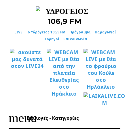
Skip
to
content
LIVE!
ο Υδρόγειος 106,9 FM
Πρόγραμμα
Παραγωγοί
Χορηγοί
Επικοινωνία
menu
Επιλογές - Κατηγορίες