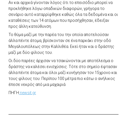
Αν και αρχικά γίνονταν λόγος ότι το επεισόδιο μπορεί να
προκλήθηκε λόγω οπαδικών διαφορών, γρήγορα το
σενάριο αυτό καταρρίφθηκε καθώς όλα τα δεδομένα και οι
καταθέσεις των 14 ατόμων που προσήχθησαν, έδειξαν
προς άλλη κατεύθυνση.
Το θύμα μαζί με την παρέα του την οποία αποτελούσαν
άλλα πέντε άτομα, βρίσκονταν σε ένα παρκάκι στην οδό
Μεγαλουπόλεως στην Καλλιθέα. Εκεί ήταν και ο δράστης
μαζί με δύο φίλους του.
Οι δύο παρέες άρχισαν να τσακώνονται με αποτέλεσμα ο
δράστης να καλέσει ενισχύσεις. Τότε στο σημείο έφτασαν
άλλα πέντε άτομα και όλοι μαζί κυνήγησαν τον 15χρονο και
τους φίλους του. Περίπου 100 μέτρα πιο κάτω ο ανήλικος
έπεσε νεκρός από μια μαχαιριά
ΠΗΓΗ
newsit.gr