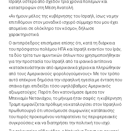
Ισραήλ ύστερα από σχεδόν τρία χρόνια πολέμων και
καταστροφών στη Μέση Ανατολή.
«Αν ήμουν μέλος της κυβέρνησης του Ισραήλ, ίσως να μην
επιτιθόμουν στον μοναδικό ισχυρό σύμμαχο που μου έχει
απομείνει σε ολόκληρο τον κόσμο», δήλωσε
χαρακτηριστικά.
Ο αντιπρόεδρος επισήμανε επίσης ότι, κατά τη διάρκεια
του πρόσφατου πολέμου ΗΠΑ και Ισραήλ εναντίον του Ιράν,
τα δύο τρίτα των αμυντικών όπλων που χρησιμοποιήθηκαν
για την προστασία του Ισραήλ από τα ιρανικά αντίποινα
«κατασκευάστηκαν από αμερικανικά χέρια και πληρώθηκαν
από τους Αμερικανούς φορολογούμενους». Με τον τρόπο
αυτό επέκρινε δημόσια την ισραηλινή ηγεσία με ένταση που
σπάνια έχει επιδείξει τόσο υψηλόβαθμος Αμερικανός
αξιωματούχος. Παρότι δεν κατονόμασε άμεσα τον
Μπενιαμίν Νετανιάχου, το μήνυμα ήταν σαφές: η κυβέρνηση
Τραμπ εμφανίζεται πρόθυμη να καταλογίσει στον Ισραηλινό
πρωθυπουργό ότι υπονόμευσε συμφωνίες κατάπαυσης
του πυρός προκειμένου να παρατείνει τις περιφερειακές
συγκρούσεις και να διατηρήσει την πολιτική του ισχύ.