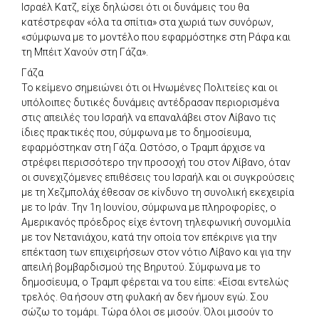
Ισραέλ Κατζ, είχε δηλώσει ότι οι δυνάμεις του θα
κατέστρεφαν «όλα τα σπίτια» στα χωριά των συνόρων,
«σύμφωνα με το μοντέλο που εφαρμόστηκε στη Ράφα και
τη Μπέιτ Χανούν στη Γάζα».
Γάζα
Το κείμενο σημειώνει ότι οι Ηνωμένες Πολιτείες και οι
υπόλοιπες δυτικές δυνάμεις αντέδρασαν περιορισμένα
στις απειλές του Ισραήλ να επαναλάβει στον Λίβανο τις
ίδιες πρακτικές που, σύμφωνα με το δημοσίευμα,
εφαρμόστηκαν στη Γάζα. Ωστόσο, ο Τραμπ άρχισε να
στρέφει περισσότερο την προσοχή του στον Λίβανο, όταν
οι συνεχιζόμενες επιθέσεις του Ισραήλ και οι συγκρούσεις
με τη Χεζμπολάχ έθεσαν σε κίνδυνο τη συνολική εκεχειρία
με το Ιράν. Την 1η Ιουνίου, σύμφωνα με πληροφορίες, ο
Αμερικανός πρόεδρος είχε έντονη τηλεφωνική συνομιλία
με τον Νετανιάχου, κατά την οποία τον επέκρινε για την
επέκταση των επιχειρήσεων στον νότιο Λίβανο και για την
απειλή βομβαρδισμού της Βηρυτού. Σύμφωνα με το
δημοσίευμα, ο Τραμπ φέρεται να του είπε: «Είσαι εντελώς
τρελός. Θα ήσουν στη φυλακή αν δεν ήμουν εγώ. Σου
σώζω το τομάρι. Τώρα όλοι σε μισούν. Όλοι μισούν το