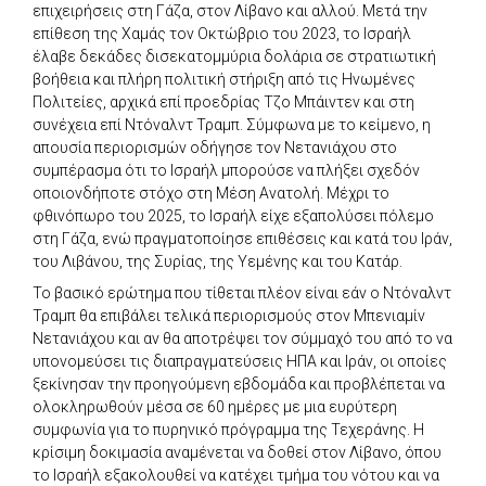
επιχειρήσεις στη Γάζα, στον Λίβανο και αλλού. Μετά την
επίθεση της Χαμάς τον Οκτώβριο του 2023, το Ισραήλ
έλαβε δεκάδες δισεκατομμύρια δολάρια σε στρατιωτική
βοήθεια και πλήρη πολιτική στήριξη από τις Ηνωμένες
Πολιτείες, αρχικά επί προεδρίας Τζο Μπάιντεν και στη
συνέχεια επί Ντόναλντ Τραμπ. Σύμφωνα με το κείμενο, η
απουσία περιορισμών οδήγησε τον Νετανιάχου στο
συμπέρασμα ότι το Ισραήλ μπορούσε να πλήξει σχεδόν
οποιονδήποτε στόχο στη Μέση Ανατολή. Μέχρι το
φθινόπωρο του 2025, το Ισραήλ είχε εξαπολύσει πόλεμο
στη Γάζα, ενώ πραγματοποίησε επιθέσεις και κατά του Ιράν,
του Λιβάνου, της Συρίας, της Υεμένης και του Κατάρ.
Το βασικό ερώτημα που τίθεται πλέον είναι εάν ο Ντόναλντ
Τραμπ θα επιβάλει τελικά περιορισμούς στον Μπενιαμίν
Νετανιάχου και αν θα αποτρέψει τον σύμμαχό του από το να
υπονομεύσει τις διαπραγματεύσεις ΗΠΑ και Ιράν, οι οποίες
ξεκίνησαν την προηγούμενη εβδομάδα και προβλέπεται να
ολοκληρωθούν μέσα σε 60 ημέρες με μια ευρύτερη
συμφωνία για το πυρηνικό πρόγραμμα της Τεχεράνης. Η
κρίσιμη δοκιμασία αναμένεται να δοθεί στον Λίβανο, όπου
το Ισραήλ εξακολουθεί να κατέχει τμήμα του νότου και να