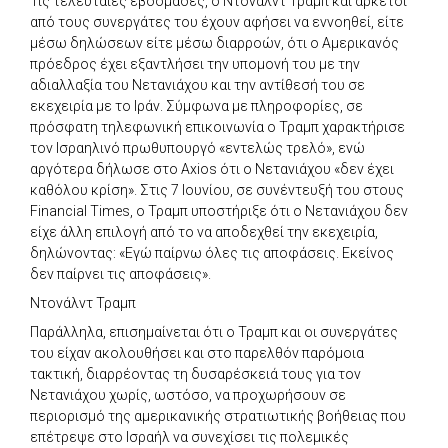
Τις τελευταίες εβδομάδες, ο Ντόναλντ Τραμπ και αρκετοί
από τους συνεργάτες του έχουν αφήσει να εννοηθεί, είτε
μέσω δηλώσεων είτε μέσω διαρροών, ότι ο Αμερικανός
πρόεδρος έχει εξαντλήσει την υπομονή του με την
αδιαλλαξία του Νετανιάχου και την αντίθεσή του σε
εκεχειρία με το Ιράν. Σύμφωνα με πληροφορίες, σε
πρόσφατη τηλεφωνική επικοινωνία ο Τραμπ χαρακτήρισε
τον Ισραηλινό πρωθυπουργό «εντελώς τρελό», ενώ
αργότερα δήλωσε στο Axios ότι ο Νετανιάχου «δεν έχει
καθόλου κρίση». Στις 7 Ιουνίου, σε συνέντευξή του στους
Financial Times, ο Τραμπ υποστήριξε ότι ο Νετανιάχου δεν
είχε άλλη επιλογή από το να αποδεχθεί την εκεχειρία,
δηλώνοντας: «Εγώ παίρνω όλες τις αποφάσεις. Εκείνος
δεν παίρνει τις αποφάσεις».
Ντονάλντ Τραμπ
Παράλληλα, επισημαίνεται ότι ο Τραμπ και οι συνεργάτες
του είχαν ακολουθήσει και στο παρελθόν παρόμοια
τακτική, διαρρέοντας τη δυσαρέσκειά τους για τον
Νετανιάχου χωρίς, ωστόσο, να προχωρήσουν σε
περιορισμό της αμερικανικής στρατιωτικής βοήθειας που
επέτρεψε στο Ισραήλ να συνεχίσει τις πολεμικές