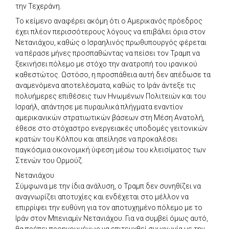
την Τεχεράνη.
Το κείμενο αναφέρει ακόμη ότι ο Αμερικανός πρόεδρος
έχει πλέον περισσότερους λόγους να επιβάλει όρια στον
Νετανιάχου, καθώς ο Ισραηλινός πρωθυπουργός φέρεται
να πέρασε μήνες προσπαθώντας να πείσει τον Τραμπ να
ξεκινήσει πόλεμο με στόχο την ανατροπή του ιρανικού
καθεστώτος. Ωστόσο, η προσπάθεια αυτή δεν απέδωσε τα
αναμενόμενα αποτελέσματα, καθώς το Ιράν άντεξε τις
πολυήμερες επιθέσεις των Ηνωμένων Πολιτειών και του
Ισραήλ, απάντησε με πυραυλικά πλήγματα εναντίον
αμερικανικών στρατιωτικών βάσεων στη Μέση Ανατολή,
έθεσε στο στόχαστρο ενεργειακές υποδομές γειτονικών
κρατών του Κόλπου και απείλησε να προκαλέσει
παγκόσμια οικονομική ύφεση μέσω του κλεισίματος των
Στενών του Ορμούζ.
Νετανιάχου
Σύμφωνα με την ίδια ανάλυση, ο Τραμπ δεν συνηθίζει να
αναγνωρίζει αποτυχίες και ενδέχεται στο μέλλον να
επιρρίψει την ευθύνη για τον αποτυχημένο πόλεμο με το
Ιράν στον Μπενιαμίν Νετανιάχου. Για να συμβεί όμως αυτό,
θα πρέπει προηγουμένως να επιτευχθεί συμφωνία με την