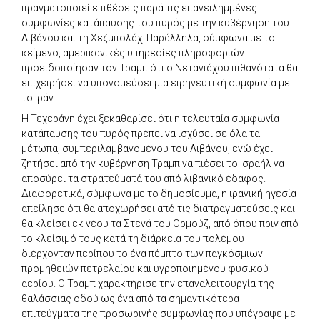
πραγματοποιεί επιθέσεις παρά τις επανειλημμένες
συμφωνίες κατάπαυσης του πυρός με την κυβέρνηση του
Λιβάνου και τη Χεζμπολάχ. Παράλληλα, σύμφωνα με το
κείμενο, αμερικανικές υπηρεσίες πληροφοριών
προειδοποίησαν τον Τραμπ ότι ο Νετανιάχου πιθανότατα θα
επιχειρήσει να υπονομεύσει μια ειρηνευτική συμφωνία με
το Ιράν.
Η Τεχεράνη έχει ξεκαθαρίσει ότι η τελευταία συμφωνία
κατάπαυσης του πυρός πρέπει να ισχύσει σε όλα τα
μέτωπα, συμπεριλαμβανομένου του Λιβάνου, ενώ έχει
ζητήσει από την κυβέρνηση Τραμπ να πιέσει το Ισραήλ να
αποσύρει τα στρατεύματά του από λιβανικό έδαφος.
Διαφορετικά, σύμφωνα με το δημοσίευμα, η ιρανική ηγεσία
απείλησε ότι θα αποχωρήσει από τις διαπραγματεύσεις και
θα κλείσει εκ νέου τα Στενά του Ορμούζ, από όπου πριν από
το κλείσιμό τους κατά τη διάρκεια του πολέμου
διέρχονταν περίπου το ένα πέμπτο των παγκόσμιων
προμηθειών πετρελαίου και υγροποιημένου φυσικού
αερίου. Ο Τραμπ χαρακτήρισε την επαναλειτουργία της
θαλάσσιας οδού ως ένα από τα σημαντικότερα
επιτεύγματα της προσωρινής συμφωνίας που υπέγραψε με