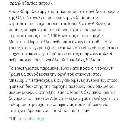
Ισραήλ εξαιτίας αυτού».
Δύο εβδομάδες αργότερα, μιλώντας στη σύνοδο κορυφής
της G7, ο Ντόναλντ Τραμπ επέκρινε δημόσια τις
στρατιωτικές επιχειρήσεις του Ισραήλ στον Λίβανο, οι
οποίες, σύμφωνα με το κείμενο, έχουν προκαλέσει
περισσότερους από 4.100 θανάτους από τις αρχές
Μαρτίου. «Πάρα πολλοί άνθρωποι έχουν σκοτωθεί. Δεν
χρειάζεται να γκρεμίζετε μια πολυκατοικία κάθε φορά που
ψάχνετε κάποιον, γιατί μέσα σε αυτές υπάρχουν πολλοί
άνθρωποι και δεν είναι όλοι Χεζμπολάχ», δήλωσε.
Το ερώτημα που παραμένει είναι κατά πόσο ο Ντόναλντ
Τραμπ θα συνοδεύσει την οργή του απέναντι στον
Μπενιαμίν Νετανιάχου με συγκεκριμένες ενέργειες, όπως
η απειλή διακοπής της παροχής αμερικανικών όπλων και
άλλων μορφών στήριξης, εάν το Ισραήλ δεν αποσύρει τις
δυνάμεις του από τον Λίβανο. Η εξέλιξη αυτή ενδέχεται να
καθορίσει την τύχη της συμφωνίας που επιδιώκει να
πετύχει ο Αμερικανός πρόεδρος με το Ιράν.
ΠΗΓΗ
newsbeast.gr