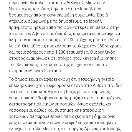
συμφωνία θα κάλυπτε και τον Λίβανο. Ο Μπενιαμίν
Νετανιάχου, ωστόσο, δήλωσε ότι το Ισραήλ δεν
δεσμευόταν από τη συγκεκριμένη συμφωνία. Στις 8
Απριλίου, σύμφωνα με το δημοσίευμα, το Ισραήλ
πραγματοποίησε μία από τις φονικότερες επιθέσεις στην
ιστορία του Λιβάνου, με δεκάδες πολεμικά αεροσκάφη να
πλήττουν περισσότερους από 100 στόχους μέσα σε δέκα
λεπτά. Οι επιθέσεις προκάλεσαν τουλάχιστον 350 νεκρούς
και περισσότερους από 1.200 τραυματίες. Ο ισραηλινός
στρατός ανακοίνωσε ότι στόχος ήταν κέντρα διοίκησης
της Χεζμπολάχ, στο πλαίσιο της επιχείρησης με την
ονομασία «Αιώνιο Σκοτάδι».
Το δημοσίευμα αναφέρει ακόμη ότι η ισραηλινή ηγεσία
απείλησε ανοιχτά να εφαρμόσει στον νότιο Λίβανο την ίδια
τακτική που ακολούθησε στη Γάζα, με εκτεταμένους
αεροπορικούς βομβαρδισμούς, μαζικό εκτοπισμό αμάχων,
καταστροφή πολιτικών υποδομών, όπως σχολεία και
νοσοκομεία, καθώς και συστηματική κατεδάφιση
κατοικιών σε παραμεθόριες περιοχές για τη δημιουργία
μιας αποκαλούμενης «ζώνης ασφαλείας» υπό ισραηλινό
έλεγχο. Στα τέλη Μαρτίου, ο υπουργός Άμυνας του Ισραήλ,