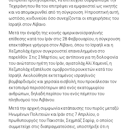
Τεχεράνη που θα του επιτρέψει να εμφανιστεί ως νικητής
και να απομακρυνθεί από τη σύγκρουση. Η προοπτική αυτή,
ωστόσο, κινδυνεύει όσο συνεχίζονται οι επιχειρήσεις του
Ισραήλ στον Λίβανο.
Μετά την έναρξη της κοινής αμερικανοϊσραηλινής
επίθεσης κατά του Ιράν στις 28 Φεβρουαρίου, η σύγκρουση
επεκτάθηκε γρήγορα στον Λίβανο, όπου το Ισραήλ και η
Χεζμπολάχ έχουν συγκρουστεί επανειλημμένα στο
παρελθόν. Στις 2 Μαρτίου, ως αντίποινα για τη δολοφονία
του ανώτατου ηγέτη του Ιράν, αγιατολάχ Αλί Χαμενεΐ, η
Χεζμπολάχ εξαπέλυσε ομοβροντία ρουκετών κατά του
Ισραήλ. Ακολούθησε εκτεταμένος ισραηλινός
βομβαρδισμός και χερσαία εισβολή, που προκάλεσαν τον
εκτοπισμό περισσότερων από ενός εκατομμυρίου
ανθρώπων, δηλαδή περίπου του ενός πέμπτου του
πληθυσμού του Λιβάνου.
Μετά την αρχική συμφωνία κατάπαυσης του πυρός μεταξύ
Ηνωμένων Πολιτειών και Ιράν στις 7 Απριλίου, ο
πρωθυπουργός του Πακιστάν, Σεχμπάζ Σαρίφ, ο οποίος
συμμετείχε στις διαπραγματεύσεις, υποστήριξε ότι η