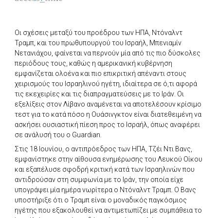
Οι σχέσεις μεταξύ του προέδρου των ΗΠΑ, Ντόναλντ
Τραμπ, και του πρωθυπουργού του Ισραήλ, Μπενιαμίν
Νετανιάχου, φαίνεται να περνούν μία από τις πιο δύσκολες
περιόδους τους, καθώς η αμερικανική κυβέρνηση
εμφανίζεται ολοένα και πιο επικριτική απέναντι στους
χειρισμούς του Ισραηλινού ηγέτη, ιδιαίτερα σε ό,τι αφορά
τις εκεχειρίες και τις διαπραγματεύσεις με το Ιράν. Οι
εξελίξεις στον Λίβανο αναμένεται να αποτελέσουν κρίσιμο
τεστ για το κατά πόσο η Ουάσινγκτον είναι διατεθειμένη να
ασκήσει ουσιαστική πίεση προς το Ισραήλ, όπως αναφέρει
σε ανάλυσή του ο Guardian.
Στις 18 Ιουνίου, ο αντιπρόεδρος των ΗΠΑ, Τζέι Ντι Βανς,
εμφανίστηκε στην αίθουσα ενημέρωσης του Λευκού Οίκου
και εξαπέλυσε σφοδρή κριτική κατά των Ισραηλινών που
αντιδρούσαν στη συμφωνία με το Ιράν, την οποία είχε
υπογράψει μία ημέρα νωρίτερα ο Ντόναλντ Τραμπ. Ο Βανς
υποστήριξε ότι ο Τραμπ είναι ο μοναδικός παγκόσμιος
ηγέτης που εξακολουθεί να αντιμετωπίζει με συμπάθεια το