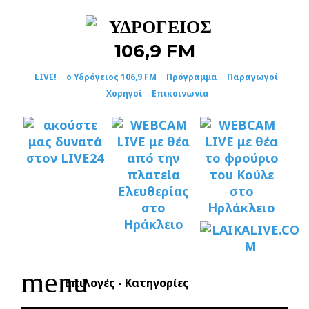
Skip
to
content
LIVE!
ο Υδρόγειος 106,9 FM
Πρόγραμμα
Παραγωγοί
Χορηγοί
Επικοινωνία
menu
Επιλογές - Κατηγορίες