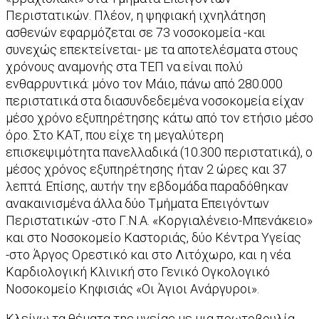
Περιστατικών. Πλέον, η ψηφιακή ιχνηλάτηση
ασθενών εφαρμόζεται σε 73 νοσοκομεία -και
συνεχώς επεκτείνεται- με τα αποτελέσματα στους
χρόνους αναμονής στα ΤΕΠ να είναι πολύ
ενθαρρυντικά: μόνο τον Μάιο, πάνω από 280.000
περιστατικά στα διασυνδεδεμένα νοσοκομεία είχαν
μέσο χρόνο εξυπηρέτησης κάτω από τον ετήσιο μέσο
όρο. Στο ΚΑΤ, που είχε τη μεγαλύτερη
επισκεψιμότητα πανελλαδικά (10.300 περιστατικά), ο
μέσος χρόνος εξυπηρέτησης ήταν 2 ώρες και 37
λεπτά. Επίσης, αυτήν την εβδομάδα παραδόθηκαν
ανακαινισμένα άλλα δύο Τμήματα Επειγόντων
Περιστατικών -στο Γ.Ν.Α. «Κοργιαλένειο-Μπενάκειο»
και στο Νοσοκομείο Καστοριάς, δύο Κέντρα Υγείας
-στο Άργος Ορεστικό και στο Λιτόχωρο, και η νέα
Καρδιολογική Κλινική στο Γενικό Ογκολογικό
Νοσοκομείο Κηφισιάς «Οι Άγιοι Ανάργυροι».
Κλείνω τα θέματα της υγείας με μια πρωτοβουλία