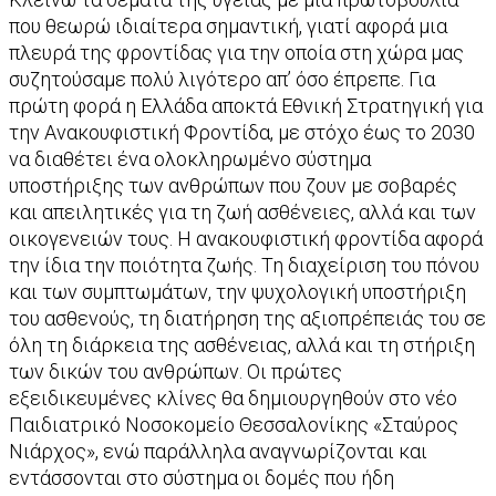
που θεωρώ ιδιαίτερα σημαντική, γιατί αφορά μια
πλευρά της φροντίδας για την οποία στη χώρα μας
συζητούσαμε πολύ λιγότερο απ’ όσο έπρεπε. Για
πρώτη φορά η Ελλάδα αποκτά Εθνική Στρατηγική για
την Ανακουφιστική Φροντίδα, με στόχο έως το 2030
να διαθέτει ένα ολοκληρωμένο σύστημα
υποστήριξης των ανθρώπων που ζουν με σοβαρές
και απειλητικές για τη ζωή ασθένειες, αλλά και των
οικογενειών τους. Η ανακουφιστική φροντίδα αφορά
την ίδια την ποιότητα ζωής. Τη διαχείριση του πόνου
και των συμπτωμάτων, την ψυχολογική υποστήριξη
του ασθενούς, τη διατήρηση της αξιοπρέπειάς του σε
όλη τη διάρκεια της ασθένειας, αλλά και τη στήριξη
των δικών του ανθρώπων. Οι πρώτες
εξειδικευμένες κλίνες θα δημιουργηθούν στο νέο
Παιδιατρικό Νοσοκομείο Θεσσαλονίκης «Σταύρος
Νιάρχος», ενώ παράλληλα αναγνωρίζονται και
εντάσσονται στο σύστημα οι δομές που ήδη