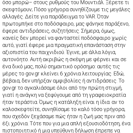
όσο μπορώ– στους ρυθμούς του Μουντιάλ. Ξέρετε τι
σκεφτόμουν; Πόσο γρήγορα συνηθίζουμε τις μεγάλες
αλλαγές. Δείτε για παράδειγμα το VAR. Όταν
πρωτομπήκε στο ποδόσφαιρο, μας φάνηκε παράξενο,
έφερε αντιδράσεις, συζητήσεις. Σήμερα, όμως,
κανείς δεν μπορεί να φανταστεί ποδόσφαιρο χωρίς
αυτό, γιατί έφερε μια πραγματική επανάσταση στην
αξιοπιστία του παιχνιδιού. Έγινε, με άλλα λόγια,
αυτονόητο. Αυτή ακριβώς η σκέψη με φέρνει και σε
ένα δικό μας, πολύ σημαντικό ορόσημο: αυτές τις
μέρες το gov.gr κλείνει 6 χρόνια λειτουργίας. Εδώ,
βέβαια, δεν υπήρξαν αμφιβολίες ή αντιδράσεις. Το
gov.gr το αγκαλιάσαμε όλοι από την πρώτη στιγμή,
γιατί η ανάγκη να ξεφύγουμε από τη γραφειοκρατία
ήταν τεράστια. Όμως η κατάληξη είναι η ίδια: αν το
καλοσκεφτείτε, συνηθίσαμε το καλό τόσο γρήγορα,
που σχεδόν ξεχάσαμε πώς ήταν η ζωή μας πριν από
έξι χρόνια. Τότε που για μια απλή εξουσιοδότηση, ένα
πιστοποιητικό ή μια υπεύθυνη δήλωση έπρεπε να