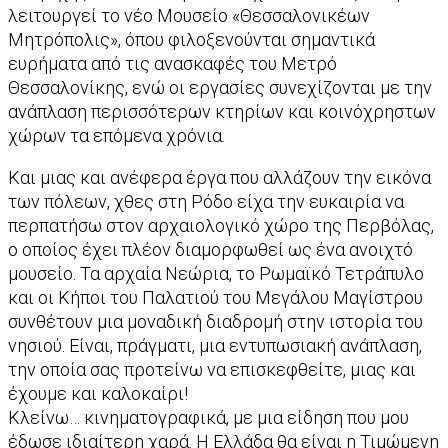
λειτουργεί το νέο Μουσείο «Θεσσαλονικέων
Μητρόπολις», όπου φιλοξενούνται σημαντικά
ευρήματα από τις ανασκαφές του Μετρό
Θεσσαλονίκης, ενώ οι εργασίες συνεχίζονται με την
ανάπλαση περισσότερων κτηρίων και κοινόχρηστων
χώρων τα επόμενα χρόνια.
Και μιας και ανέφερα έργα που αλλάζουν την εικόνα
των πόλεων, χθες στη Ρόδο είχα την ευκαιρία να
περπατήσω στον αρχαιολογικό χώρο της Περβόλας,
ο οποίος έχει πλέον διαμορφωθεί ως ένα ανοιχτό
μουσείο. Τα αρχαία Νεώρια, το Ρωμαϊκό Τετράπυλο
και οι Κήποι του Παλατιού του Μεγάλου Μαγίστρου
συνθέτουν μια μοναδική διαδρομή στην ιστορία του
νησιού. Είναι, πράγματι, μια εντυπωσιακή ανάπλαση,
την οποία σας προτείνω να επισκεφθείτε, μιας και
έχουμε και καλοκαίρι!
Κλείνω… κινηματογραφικά, με μια είδηση που μου
έδωσε ιδιαίτερη χαρά. Η Ελλάδα θα είναι η Τιμώμενη