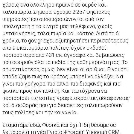
χάσεις ένα ολόκληρο πρωινό σε ουρές και
ταλαιπωρία. Σήμερα, έχουμε 2.257 ψηφιακές
υπηρεσίες που διεκπεραιώνονται από τον
υπολογιστή ή το κινητό μας τηλέφωνο, χωρίς
μετακινήσεις, ταλαιπωρία και κόστος. Αυτά τα 6
χρόνια, το gov.gr έχει εξυπηρετήσει περισσότερους
από 9 εκατομμύρια πολίτες, έχουν εκδοθεί
περισσότερα από 431 εκ. έγγραφα και βεβαιώσεις
που αφορούν όλα τα πεδία της καθημερινότητας. Το
σημαντικότερο, όμως, δεν είναι οι αριθμοί. Είναι ότι
αποδείξαμε πως το κράτος μπορεί να αλλάξει. Να
γίνει πιο γρήγορο, πιο απλό, πιο διαφανές και πιο
φιλικό προς τον πολίτη. Και ταυτόχρονα να
περιορίσει τις εστίες γραφειοκρατίας, αδιαφάνειας
και διαφθοράς που για δεκαετίες ταλαιπωρούσαν
τους πολίτες και την κοινωνία.
Σταματάμε εδώ; Φυσικά και όχι. Ήδη θέσαμε σε
λειτουργία τη νέα Ενιαία Ψηφιακή Υποδομή CRM,