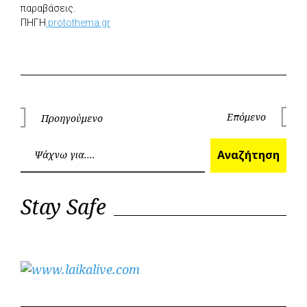
παραβάσεις.
ΠΗΓΗ
protothema.gr
Πλοήγηση
Επόμενο
Προηγούμενο
Επόμεν
Προηγούμενο
άρθρων
Ανα
Αναζήτηση
Stay Safe