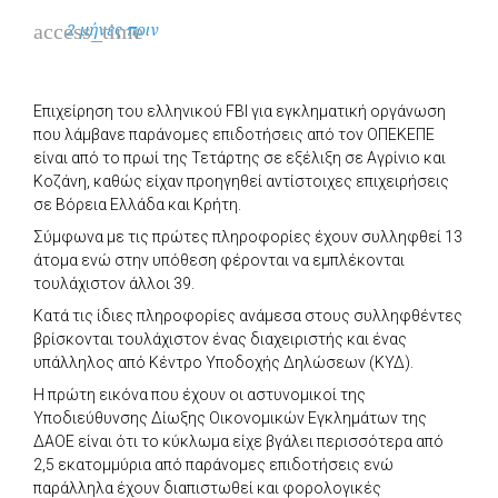
access_time
2 μήνες πριν
Επιχείρηση του ελληνικού FBI για εγκληματική οργάνωση
που λάμβανε παράνομες επιδοτήσεις από τον ΟΠΕΚΕΠΕ
είναι από το πρωί της Τετάρτης σε εξέλιξη σε Αγρίνιο και
Κοζάνη, καθώς είχαν προηγηθεί αντίστοιχες επιχειρήσεις
σε Βόρεια Ελλάδα και Κρήτη.
Σύμφωνα με τις πρώτες πληροφορίες έχουν συλληφθεί 13
άτομα ενώ στην υπόθεση φέρονται να εμπλέκονται
τουλάχιστον άλλοι 39.
Κατά τις ίδιες πληροφορίες ανάμεσα στους συλληφθέντες
βρίσκονται τουλάχιστον ένας διαχειριστής και ένας
υπάλληλος από Κέντρο Υποδοχής Δηλώσεων (ΚΥΔ).
Η πρώτη εικόνα που έχουν οι αστυνομικοί της
Υποδιεύθυνσης Δίωξης Οικονομικών Εγκλημάτων της
ΔΑΟΕ είναι ότι το κύκλωμα είχε βγάλει περισσότερα από
2,5 εκατομμύρια από παράνομες επιδοτήσεις ενώ
παράλληλα έχουν διαπιστωθεί και φορολογικές