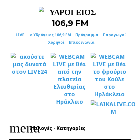
Skip
to
content
LIVE!
ο Υδρόγειος 106,9 FM
Πρόγραμμα
Παραγωγοί
Χορηγοί
Επικοινωνία
menu
Επιλογές - Κατηγορίες