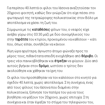
Για περίπου 40 λεπτά οι φίλοι του Ιάσονα αναζητούσαν τον
20χρονο φοιτητή, καθώς δεν γνώριζαν ότι είχε πέσει στο
φωταγωγό της τετραώροφης πολυκατοικίας στον Βόλο με
αποτέλεσμα να χάσει τη ζωή του.
Σύμφωνα με τις
καταθέσεις
φίλων του, ο νεαρός είχε
ανέβει γύρω στις 03:30 μαζί με δύο συνομήλικούς του
στην
ταράτσα
του κτιρίου, προκειμένου να καθίσουν – κάτι
που, όπως είπαν, συνήθιζαν να κάνουν.
Λίγη ώρα αργότερα, άγνωστο άτομο φώναξε προς το
μέρος τους, πιθανότατα επειδή ενοχλήθηκε από
θόρυβο.
Οι
τρεις νέοι πανικοβλήθηκαν και
έτρεξαν
να φύγουν. Δύο από
αυτούς βγήκαν στον
δρόμο
, ωστόσο ο τρίτος δεν
ακολούθησε και χάθηκαν τα ίχνη του.
Οι φίλοι του προσπάθησαν να τον καλέσουν στο κινητό για
σχεδόν 40 λεπτά, χωρίς αποτέλεσμα. Στη συνέχεια, ένας
από τους φίλους του Ιάσονα που διαμένει στην
πολυκατοικία, ξύπνησε τον πατέρα του για να τους
βοηθήσει να ψάξουν τον 20χρονο, χωρίς επιτυχία. Στη
συνέχεια και όταν έψαξαν το στίγμα του τηλεφώνου του,