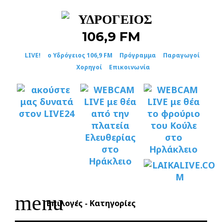
Skip
to
content
LIVE!
ο Υδρόγειος 106,9 FM
Πρόγραμμα
Παραγωγοί
Χορηγοί
Επικοινωνία
menu
Επιλογές - Κατηγορίες