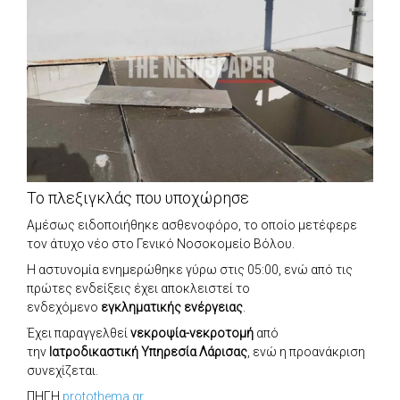
Το πλεξιγκλάς που υποχώρησε
Αμέσως ειδοποιήθηκε ασθενοφόρο, το οποίο μετέφερε
τον άτυχο νέο στο Γενικό Νοσοκομείο Βόλου.
Η αστυνομία ενημερώθηκε γύρω στις 05:00, ενώ από τις
πρώτες ενδείξεις έχει αποκλειστεί το
ενδεχόμενο
εγκληματικής ενέργειας
.
Έχει παραγγελθεί
νεκροψία-νεκροτομή
από
την
Ιατροδικαστική Υπηρεσία Λάρισας
, ενώ η προανάκριση
συνεχίζεται.
ΠΗΓΗ
protothema.gr