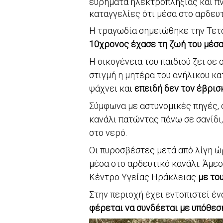
ευρήματα ηλεκτροπληξίας και πνι
καταγγελίες ότι μέσα στο αρδευ
Η τραγωδία σημειώθηκε την Τετά
10χρονος έχασε τη ζωή του μέσα
Η οικογένεια του παιδιού ζει σε
στιγμή η μητέρα του ανήλικου κα
ψάχνει και
επειδή δεν τον έβρισ
Σύμφωνα με αστυνομικές πηγές, 
κανάλι πατώντας πάνω σε σανίδι
στο νερό.
Οι πυροσβέστες μετά από λίγη ώ
μέσα στο αρδευτικό κανάλι. Άμεσ
Κέντρο Υγείας Ηράκλειας
με το
Στην περιοχή έχει εντοπιστεί έ
φέρεται να συνδέεται με υπόθεσ