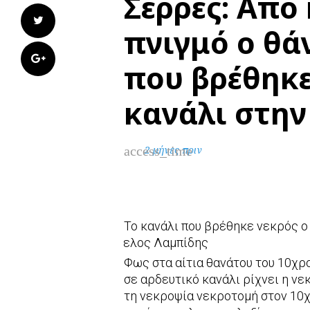
Σέρρες: Από
Twitter
πνιγμό ο θά
Google+
που βρέθηκε
κανάλι στην
access_time
2 μήνες πριν
Το κανάλι που βρέθηκε νεκρός 
Άγγελος Λαμπίδης
Φως στα αίτια θανάτου του 10χ
σε αρδευτικό κανάλι ρίχνει η ν
τη νεκροψία νεκροτομή στον 10