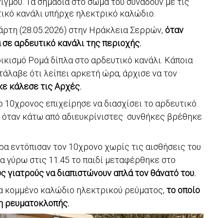
γμού. Τα σημάδια στο σώμα του συνάδουν με τις
τικό κανάλι υπήρχε ηλεκτρικό καλώδιο.
ρτη (28.05.2026) στην Ηράκλεια Σερρών,
όταν
 σε αρδευτικό κανάλι της περιοχής.
 οικισμό Ρομά δίπλα στο αρδευτικό κανάλι. Κάποια
τάλαβε ότι λείπει αρκετή ώρα, άρχισε να τον
κε κάλεσε τις Αρχές.
ο 10χρονος επιχείρησε να διασχίσει το αρδευτικό
, όταν κάτω από αδιευκρίνιστες συνθήκες βρέθηκε
ρα εντόπισαν τον 10χρονο χωρίς τις αισθήσεις του
α γύρω στις 11.45 το παιδί μεταφέρθηκε στο
υς γιατρούς να διαπιστώνουν απλά τον θάνατό του.
να κομμένο καλώδιο ηλεκτρικού ρεύματος,
το οποίο
η ρευματοκλοπής.