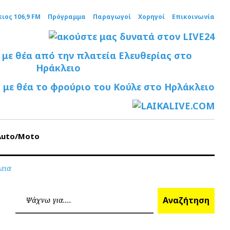
ειος 106,9 FM
Πρόγραμμα
Παραγωγοί
Χορηγοί
Επικοινωνία
Auto/Moto
λεια
Ανα
Αναζήτηση